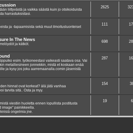
scussion
2625
32
n liittyvästä ja vaikka säästä kuin jo otsikoiduista
sta harrastuksistasi.
111
17
eista ja -tapaamisista sekä muut ilmoitusluonteiset
asure In The News
698
28
elöydöt ja kätköt.
Found
287
16
 tippuiko esim. työkoneestasi vaikeasti saatava osa. Vai
nkin metalliesineen jonnekkin, mistä et koskaan enää
umille ja kysy jos joku aarremaanalla.comin jäsenistä
154
3
teiden hinnat ovat korkeat? älä jätä vanhaa
i tarvita sitä.. Osta ja myy.
19
6
ämistä viestiin huoletta ennen lopullista postitusta
dd image" painikkeella.
knisiä ongelmia jne.