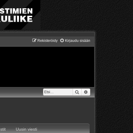
Rekisteröidy
Kirjaudu sisään
Etsi
Tarkennettu haku
stit
Uusin viesti