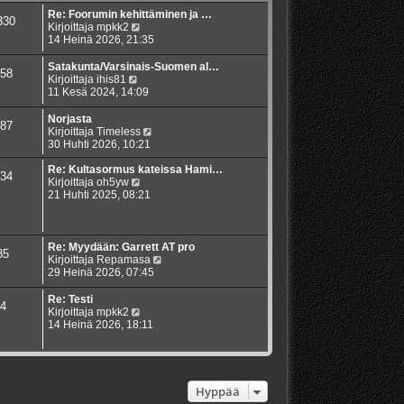
Re: Foorumin kehittäminen ja …
330
N
Kirjoittaja
mpkk2
ä
14 Heinä 2026, 21:35
y
t
Satakunta/Varsinais-Suomen al…
58
ä
N
Kirjoittaja
ihis81
u
ä
11 Kesä 2024, 14:09
u
y
s
t
Norjasta
87
i
ä
N
Kirjoittaja
Timeless
n
u
ä
30 Huhti 2026, 10:21
v
u
y
i
s
t
Re: Kultasormus kateissa Hami…
34
e
i
N
ä
Kirjoittaja
oh5yw
s
n
ä
u
21 Huhti 2025, 08:21
t
v
y
u
i
i
t
s
e
ä
i
s
u
n
Re: Myydään: Garrett AT pro
85
t
u
v
N
Kirjoittaja
Repamasa
i
s
i
ä
29 Heinä 2026, 07:45
i
e
y
n
s
t
Re: Testi
4
v
t
ä
N
Kirjoittaja
mpkk2
i
i
u
ä
14 Heinä 2026, 18:11
e
u
y
s
s
t
t
i
ä
i
n
u
v
u
Hyppää
i
s