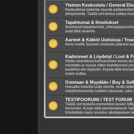
Yleinen Keskustelu / General Di
Keskustelua kaikesta muusta aarteenetsintää
aihepiireistä. Täällä voit kertoa vaikka mui
Tapahtumat & Ilmoitukset
Ilmoitukset tapahtumista, yhteispiipparoinn
asiat tällä alueella.
Aarteet & Kätköt Uutisissa / Tre
Kerro meille Suomen mediaan yltäneet aarr
Kadonneet & Löydetyt / Lost & 
Oletko kadottanut kallisarvoisen korusi tai
muistatko jo vuosia sitten kadottaneesi jo
kuvitellut sen löytyvän. Kirjoita tälle foor
osaisi auttaa.
Ostetaan & Myydään / Buy & Sell
Haluatko kokeilla uutta etsintä, mutta lait
metallinilmaisinta nurkkiin lojumaan, joku vo
TESTIFOORUMI / TEST FORUM
Täällä voit testailla esimerkiksi kuvien liitt
foorumille. Kuvan liität yksinkertaisesti "a
Käsitellään myös sivuston alkutaipaleen te