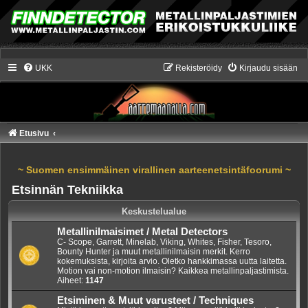
UKK
Rekisteröidy
Kirjaudu sisään
Etusivu
~ Suomen ensimmäinen virallinen aarteenetsintäfoorumi ~
Etsinnän Tekniikka
Keskustelualue
Metallinilmaisimet / Metal Detectors
C- Scope, Garrett, Minelab, Viking, Whites, Fisher, Tesoro,
Bounty Hunter ja muut metallinilmaisin merkit. Kerro
kokemuksista, kirjoita arvio. Oletko hankkimassa uutta laitetta.
Motion vai non-motion ilmaisin? Kaikkea metallinpaljastimista.
Aiheet:
1147
Etsiminen & Muut varusteet / Techniques