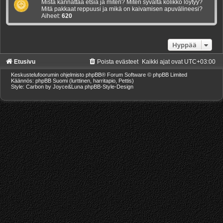
Mistä kannattaa etsiä ja miten? Miten syvaltä kolikko loytyy?
Mitä pakkaat reppuusi ja mikä on kaivamisen apuvälineesi?
Aiheet:
620
Hyppää
Etusivu
Poista evästeet
Kaikki ajat ovat
UTC+03:00
Keskustelufoorumin ohjelmisto
phpBB
® Forum Software © phpBB Limited
Käännös: phpBB Suomi (lurttinen, harritapio, Pettis)
Style: Carbon by Joyce&Luna
phpBB-Style-Design