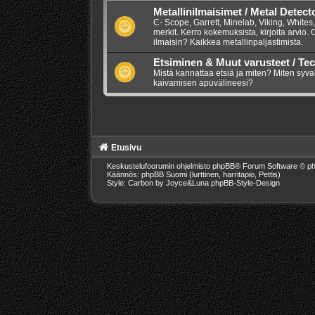
Metallinilmaisimet / Metal Detect
C- Scope, Garrett, Minelab, Viking, Whites,
merkit. Kerro kokemuksista, kirjoita arvio.
ilmaisin? Kaikkea metallinpaljastimista.
Etsiminen & Muut varusteet / Te
Mistä kannattaa etsiä ja miten? Miten syva
kaivamisen apuvälineesi?
Etusivu
Keskustelufoorumin ohjelmisto
phpBB
® Forum Software © ph
Käännös: phpBB Suomi (lurttinen, harritapio, Pettis)
Style: Carbon by Joyce&Luna
phpBB-Style-Design