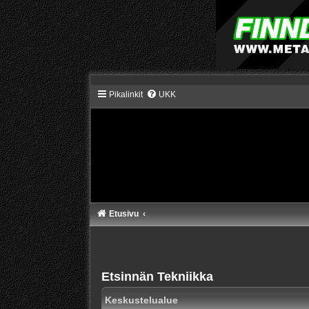
Pikalinkit
UKK
Etusivu
Etsinnän Tekniikka
Keskustelualue