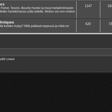
ors
1147
19
 Fisher, Tesoro, Bounty Hunter ja muut metallinilmaisin
 Oletko hankkimassa uutta laitetta. Motion vai non-motion
chniques
620
73
ltä kolikko loytyy? Mitä pakkaat reppuusi ja mikä on
pBB Limited