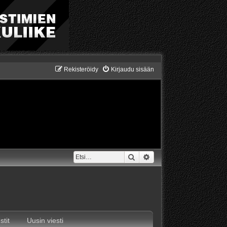
Rekisteröidy
Kirjaudu sisään
Etsi
Tarkennettu haku
stit
Uusin viesti