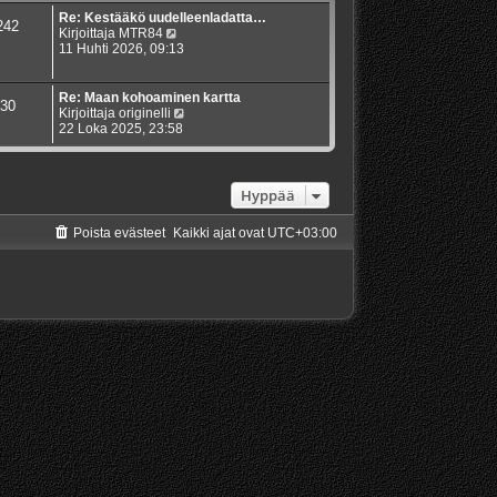
Re: Kestääkö uudelleenladatta…
242
N
Kirjoittaja
MTR84
ä
11 Huhti 2026, 09:13
y
t
ä
Re: Maan kohoaminen kartta
30
u
N
Kirjoittaja
originelli
u
ä
22 Loka 2025, 23:58
s
y
i
t
n
ä
v
u
Hyppää
i
u
e
s
Poista evästeet
Kaikki ajat ovat
UTC+03:00
s
i
t
n
i
v
i
e
s
t
i