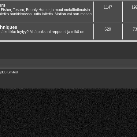
ors
1147
19
 Fisher, Tesoro, Bounty Hunter ja muut metallinilmaisin
 Oletko hankkimassa uutta laitetta. Motion vai non-motion
chniques
620
73
ltä kolikko loytyy? Mitä pakkaat reppuusi ja mikä on
pBB Limited