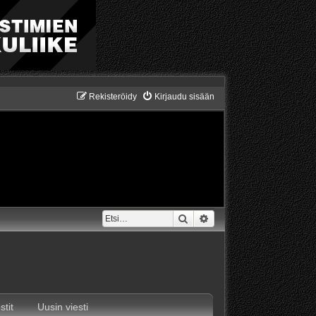
Rekisteröidy
Kirjaudu sisään
Etsi
Tarkennettu haku
stit
Uusin viesti