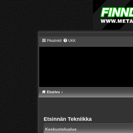
Pikalinkit
UKK
Etusivu
Etsinnän Tekniikka
Keskustelualue