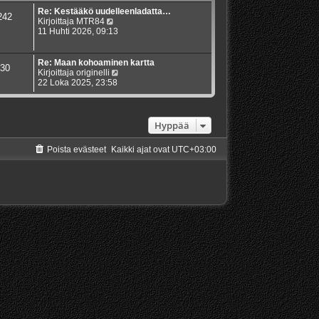
Re: Kestääkö uudelleenladatta…
242
N
Kirjoittaja
MTR84
ä
11 Huhti 2026, 09:13
y
t
ä
Re: Maan kohoaminen kartta
30
u
N
Kirjoittaja
originelli
u
ä
22 Loka 2025, 23:58
s
y
i
t
n
ä
v
u
Hyppää
i
u
e
s
Poista evästeet
Kaikki ajat ovat
UTC+03:00
s
i
t
n
i
v
i
e
s
t
i