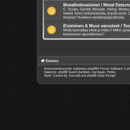
Metallinilmaisimet / Metal Detect
C- Scope, Garrett, Minelab, Viking, Whites,
merkit. Kerro kokemuksista, kirjoita arvio.
ilmaisin? Kaikkea metallinpaljastimista.
Etsiminen & Muut varusteet / Te
Mistä kannattaa etsiä ja miten? Miten syva
kaivamisen apuvälineesi?
Etusivu
Keskustelufoorumin ohjelmisto
phpBB
® Forum Software © ph
Käännös: phpBB Suomi (lurttinen, harritapio, Pettis)
Style: Carbon by Joyce&Luna
phpBB-Style-Design