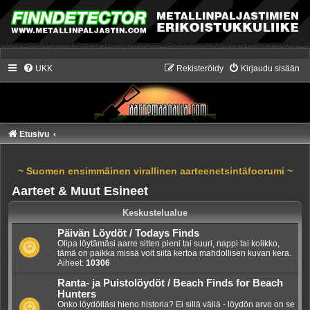
UKK
Rekisteröidy
Kirjaudu sisään
Etusivu
~ Suomen ensimmäinen virallinen aarteenetsintäfoorumi ~
Aarteet & Muut Esineet
Keskustelualue
Päivän Löydöt / Todays Finds
Olipa löytämäsi aarre sitten pieni tai suuri, nappi tai kolikko,
tämä on paikka missä voit siitä kertoa mahdollisen kuvan kera.
Aiheet:
10306
Ranta- ja Puistolöydöt / Beach Finds for Beach
Hunters
Onko löydölläsi hieno historia? Ei sillä väliä - löydön arvo on se