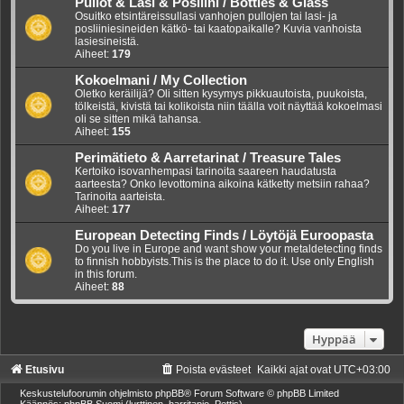
Pullot & Lasi & Posliini / Bottles & Glass
Osuitko etsintäreissullasi vanhojen pullojen tai lasi- ja
posliiniesineiden kätkö- tai kaatopaikalle? Kuvia vanhoista
lasiesineistä.
Aiheet:
179
Kokoelmani / My Collection
Oletko keräilijä? Oli sitten kysymys pikkuautoista, puukoista,
tölkeistä, kivistä tai kolikoista niin täälla voit näyttää kokoelmasi
oli se sitten mikä tahansa.
Aiheet:
155
Perimätieto & Aarretarinat / Treasure Tales
Kertoiko isovanhempasi tarinoita saareen haudatusta
aarteesta? Onko levottomina aikoina kätketty metsiin rahaa?
Tarinoita aarteista.
Aiheet:
177
European Detecting Finds / Löytöjä Euroopasta
Do you live in Europe and want show your metaldetecting finds
to finnish hobbyists.This is the place to do it. Use only English
in this forum.
Aiheet:
88
Hyppää
Etusivu
Poista evästeet
Kaikki ajat ovat
UTC+03:00
Keskustelufoorumin ohjelmisto
phpBB
® Forum Software © phpBB Limited
Käännös: phpBB Suomi (lurttinen, harritapio, Pettis)