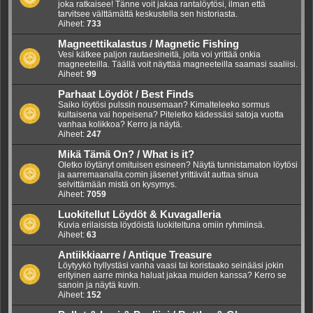
joka ratkaisee! Tänne voit jakaa rantalöytösi, ilman että
tarvitsee välttämättä keskustella sen historiasta.
Aiheet:
733
Magneettikalastus / Magnetic Fishing
Vesi kätkee paljon rautaesineitä, joita voi yrittää onkia
magneeteilla. Täällä voit näyttää magneeteilla saamasi saaliisi.
Aiheet:
99
Parhaat Löydöt / Best Finds
Saiko löytösi pulssin nousemaan? Kimalteleeko sormus
kultaisena vai hopeisena? Piteletko kädessäsi satoja vuotta
vanhaa kolikkoa? Kerro ja näytä.
Aiheet:
247
Mikä Tämä On? / What is it?
Oletko löytänyt omituisen esineen? Näytä tunnistamaton löytösi
ja aarremaanalla.comin jäsenet yrittävät auttaa sinua
selvittämään mistä on kysymys.
Aiheet:
7059
Luokitellut Löydöt & Kuvagalleria
Kuvia erilaisista löydöistä luokiteltuna omiin ryhmiinsä.
Aiheet:
63
Antiikkiaarre / Antique Treasure
Löytyykö hyllystäsi vanha vaasi tai koristaako seinääsi jokin
erityinen aarre minka haluat jakaa muiden kanssa? Kerro se
sanoin ja näytä kuvin.
Aiheet:
152