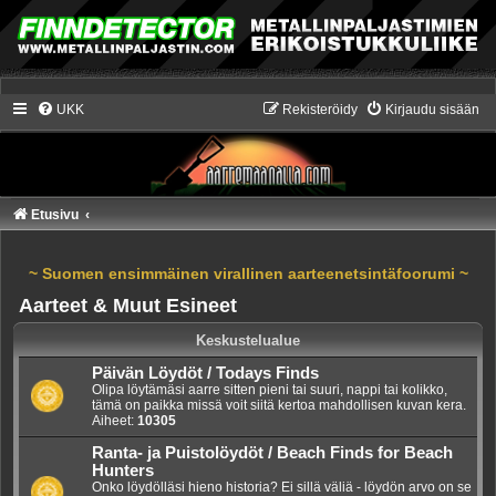
UKK
Rekisteröidy
Kirjaudu sisään
Etusivu
~ Suomen ensimmäinen virallinen aarteenetsintäfoorumi ~
Aarteet & Muut Esineet
Keskustelualue
Päivän Löydöt / Todays Finds
Olipa löytämäsi aarre sitten pieni tai suuri, nappi tai kolikko,
tämä on paikka missä voit siitä kertoa mahdollisen kuvan kera.
Aiheet:
10305
Ranta- ja Puistolöydöt / Beach Finds for Beach
Hunters
Onko löydölläsi hieno historia? Ei sillä väliä - löydön arvo on se