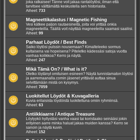
joka ratkaisee! Tänne voit jakaa rantalöytösi, ilman että
tarvitsee välttämättä keskustella sen historiasta.
Aiheet:
733
Magneettikalastus / Magnetic Fishing
Vesi kätkee paljon rautaesineitä, joita voi yrittää onkia
magneeteilla. Täällä voit näyttää magneeteilla saamasi saaliisi.
Aiheet:
99
Parhaat Löydöt / Best Finds
Saiko löytösi pulssin nousemaan? Kimalteleeko sormus
kultaisena vai hopeisena? Piteletko kädessäsi satoja vuotta
vanhaa kolikkoa? Kerro ja näytä.
Aiheet:
247
Mikä Tämä On? / What is it?
Oletko löytänyt omituisen esineen? Näytä tunnistamaton löytösi
ja aarremaanalla.comin jäsenet yrittävät auttaa sinua
selvittämään mistä on kysymys.
Aiheet:
7059
Luokitellut Löydöt & Kuvagalleria
Kuvia erilaisista löydöistä luokiteltuna omiin ryhmiinsä.
Aiheet:
63
Antiikkiaarre / Antique Treasure
Löytyykö hyllystäsi vanha vaasi tai koristaako seinääsi jokin
erityinen aarre minka haluat jakaa muiden kanssa? Kerro se
sanoin ja näytä kuvin.
Aiheet:
152