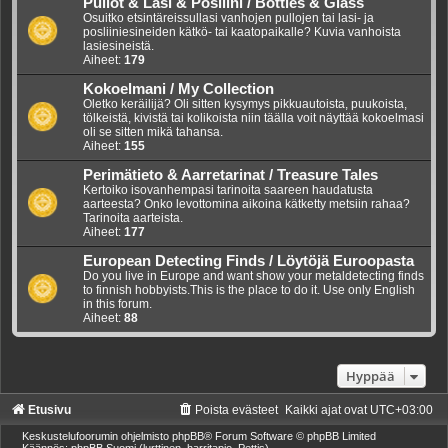
Pullot & Lasi & Posliini / Bottles & Glass
Osuitko etsintäreissullasi vanhojen pullojen tai lasi- ja
posliiniesineiden kätkö- tai kaatopaikalle? Kuvia vanhoista
lasiesineistä.
Aiheet:
179
Kokoelmani / My Collection
Oletko keräilijä? Oli sitten kysymys pikkuautoista, puukoista,
tölkeistä, kivistä tai kolikoista niin täälla voit näyttää kokoelmasi
oli se sitten mikä tahansa.
Aiheet:
155
Perimätieto & Aarretarinat / Treasure Tales
Kertoiko isovanhempasi tarinoita saareen haudatusta
aarteesta? Onko levottomina aikoina kätketty metsiin rahaa?
Tarinoita aarteista.
Aiheet:
177
European Detecting Finds / Löytöjä Euroopasta
Do you live in Europe and want show your metaldetecting finds
to finnish hobbyists.This is the place to do it. Use only English
in this forum.
Aiheet:
88
Hyppää
Etusivu
Poista evästeet
Kaikki ajat ovat
UTC+03:00
Keskustelufoorumin ohjelmisto
phpBB
® Forum Software © phpBB Limited
Käännös: phpBB Suomi (lurttinen, harritapio, Pettis)