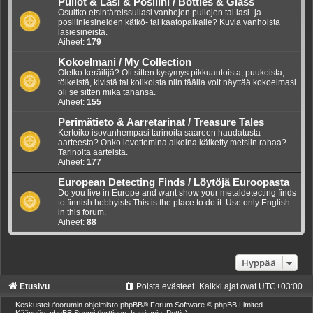
Pullot & Lasi & Posliini / Bottles & Glass
Osuitko etsintäreissullasi vanhojen pullojen tai lasi- ja
posliiniesineiden kätkö- tai kaatopaikalle? Kuvia vanhoista
lasiesineistä.
Aiheet:
179
Kokoelmani / My Collection
Oletko keräilijä? Oli sitten kysymys pikkuautoista, puukoista,
tölkeistä, kivistä tai kolikoista niin täälla voit näyttää kokoelmasi
oli se sitten mikä tahansa.
Aiheet:
155
Perimätieto & Aarretarinat / Treasure Tales
Kertoiko isovanhempasi tarinoita saareen haudatusta
aarteesta? Onko levottomina aikoina kätketty metsiin rahaa?
Tarinoita aarteista.
Aiheet:
177
European Detecting Finds / Löytöjä Euroopasta
Do you live in Europe and want show your metaldetecting finds
to finnish hobbyists.This is the place to do it. Use only English
in this forum.
Aiheet:
88
Hyppää
Etusivu
Poista evästeet
Kaikki ajat ovat
UTC+03:00
Keskustelufoorumin ohjelmisto
phpBB
® Forum Software © phpBB Limited
Käännös: phpBB Suomi (lurttinen, harritapio, Pettis)