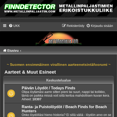
UKK
Rekisteröidy
Kirjaudu sisään
Etusivu
~ Suomen ensimmäinen virallinen aarteenetsintäfoorumi ~
Aarteet & Muut Esineet
Keskustelualue
Päivän Löydöt / Todays Finds
Olipa löytämäsi aarre sitten pieni tai suuri, nappi tai kolikko,
tämä on paikka missä voit siitä kertoa mahdollisen kuvan kera.
Aiheet:
10307
Ranta- ja Puistolöydöt / Beach Finds for Beach
Hunters
Onko löydölläsi hieno historia? Ei sillä väliä - löydön arvo on se