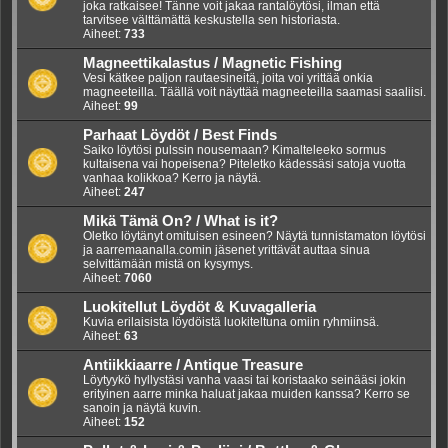
joka ratkaisee! Tänne voit jakaa rantalöytösi, ilman että
tarvitsee välttämättä keskustella sen historiasta.
Aiheet:
733
Magneettikalastus / Magnetic Fishing
Vesi kätkee paljon rautaesineitä, joita voi yrittää onkia
magneeteilla. Täällä voit näyttää magneeteilla saamasi saaliisi.
Aiheet:
99
Parhaat Löydöt / Best Finds
Saiko löytösi pulssin nousemaan? Kimalteleeko sormus
kultaisena vai hopeisena? Piteletko kädessäsi satoja vuotta
vanhaa kolikkoa? Kerro ja näytä.
Aiheet:
247
Mikä Tämä On? / What is it?
Oletko löytänyt omituisen esineen? Näytä tunnistamaton löytösi
ja aarremaanalla.comin jäsenet yrittävät auttaa sinua
selvittämään mistä on kysymys.
Aiheet:
7060
Luokitellut Löydöt & Kuvagalleria
Kuvia erilaisista löydöistä luokiteltuna omiin ryhmiinsä.
Aiheet:
63
Antiikkiaarre / Antique Treasure
Löytyykö hyllystäsi vanha vaasi tai koristaako seinääsi jokin
erityinen aarre minka haluat jakaa muiden kanssa? Kerro se
sanoin ja näytä kuvin.
Aiheet:
152