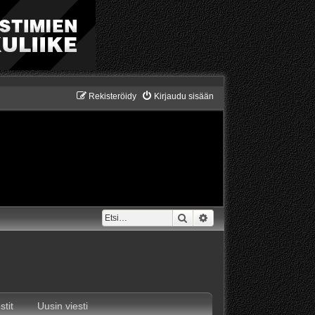
Rekisteröidy
Kirjaudu sisään
Etsi
Tarkennettu haku
stit
Uusin viesti