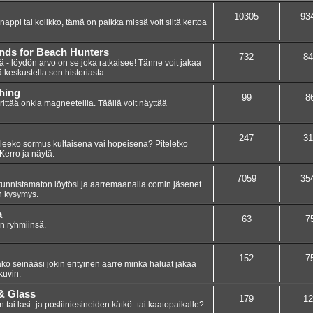
10305
93
 nappi tai kolikko, tämä on paikka missä voit siitä kertoa
inds for Beach Hunters
732
84
iä - löydön arvo on se joka ratkaisee! Tänne voit jakaa
ä keskustella sen historiasta.
hing
99
8
yrittää onkia magneeteilla. Täällä voit näyttää
247
31
leeko sormus kultaisena vai hopeisena? Piteletko
Kerro ja näytä.
7059
35
tunnistamaton löytösi ja aarremaanalla.comin jäsenet
on kysymys.
a
63
7
in ryhmiinsä.
152
7
ako seinääsi jokin erityinen aarre minka haluat jakaa
kuvin.
 & Glass
179
12
 tai lasi- ja posliiniesineiden kätkö- tai kaatopaikalle?