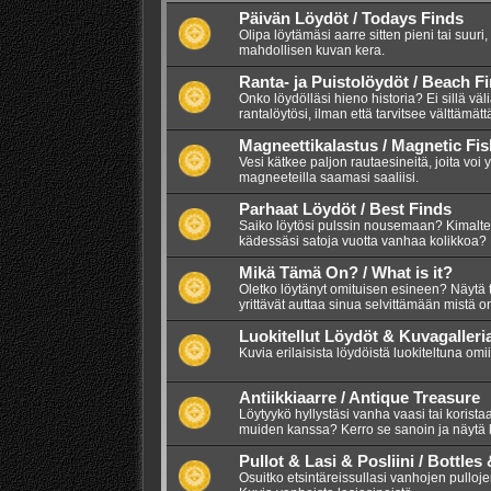
Päivän Löydöt / Todays Finds
Olipa löytämäsi aarre sitten pieni tai suuri,
mahdollisen kuvan kera.
Ranta- ja Puistolöydöt / Beach F
Onko löydölläsi hieno historia? Ei sillä väl
rantalöytösi, ilman että tarvitsee välttämätt
Magneettikalastus / Magnetic Fis
Vesi kätkee paljon rautaesineitä, joita voi 
magneeteilla saamasi saaliisi.
Parhaat Löydöt / Best Finds
Saiko löytösi pulssin nousemaan? Kimalte
kädessäsi satoja vuotta vanhaa kolikkoa? 
Mikä Tämä On? / What is it?
Oletko löytänyt omituisen esineen? Näytä 
yrittävät auttaa sinua selvittämään mistä 
Luokitellut Löydöt & Kuvagalleri
Kuvia erilaisista löydöistä luokiteltuna omi
Antiikkiaarre / Antique Treasure
Löytyykö hyllystäsi vanha vaasi tai korista
muiden kanssa? Kerro se sanoin ja näytä 
Pullot & Lasi & Posliini / Bottles
Osuitko etsintäreissullasi vanhojen pullojen