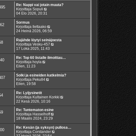
Re: Nappi vai jotain muuta?
495
N
Kirjoittaja
Sopuli
ä
04 Elo 2026, 20:31
y
t
Sormus
62
ä
N
Kirjoittaja
Ilettaako
u
ä
24 Heinä 2026, 06:59
u
y
s
t
Rajähde löytyi seinäjoesta
68
i
ä
N
Kirjoittaja
Vesku-457
n
u
ä
17 Loka 2025, 11:43
v
u
y
i
s
t
Re: Top 60 listalle ilmoittau…
40
e
i
ä
N
Kirjoittaja
hoyla
s
n
u
ä
Eilen, 11:23
t
v
u
y
i
i
s
t
Solki ja esineiden katkelmia?
407
e
i
ä
N
Kirjoittaja
Peku84
s
n
u
ä
Eilen, 19:58
t
v
u
y
i
i
s
t
Re: Lyijysinetit
54
e
i
ä
N
Kirjoittaja
Kultainen Korkki
s
n
u
ä
22 Kesä 2026, 10:16
t
v
u
y
i
i
s
t
Re: Tuntematon esine
59
e
i
N
ä
Kirjoittaja
Hasselhoff
s
n
ä
u
18 Maalis 2024, 23:29
t
v
y
u
i
i
t
s
Re: Kesän (ja syksyn) pullosa…
00
e
ä
i
N
Kirjoittaja
Corstander
s
u
n
ä
27 Heinä 2026, 22:54