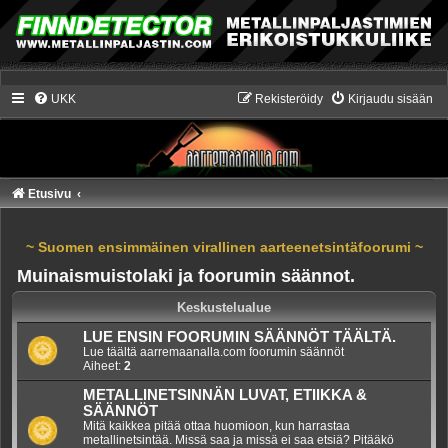
UKK
Rekisteröidy
Kirjaudu sisään
Etusivu
~ Suomen ensimmäinen virallinen aarteenetsintäfoorumi ~
Muinaismuistolaki ja foorumin säännot.
Keskustelualue
LUE ENSIN FOORUMIN SÄÄNNÖT TÄÄLTÄ.
Lue täältä aarremaanalla.com foorumin säännöt
Aiheet:
2
METALLINETSINNÄN LUVAT, ETIIKKA &
SÄÄNNÖT
Mitä kaikkea pitää ottaa huomioon, kun harrastaa
metallinetsintää. Missä saa ja missä ei saa etsiä? Pitääkö