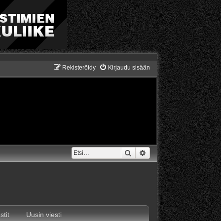
Rekisteröidy
Kirjaudu sisään
Etsi
Tarkennettu haku
stit
Uusin viesti