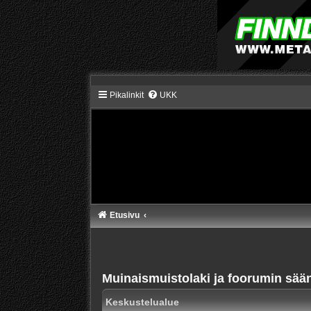
Pikalinkit
UKK
Etusivu
Muinaismuistolaki ja foorumin sää
Keskustelualue