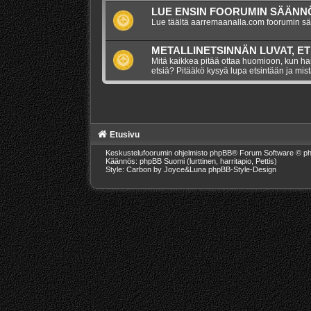
LUE ENSIN FOORUMIN SÄÄNNÖ
Lue täältä aarremaanalla.com foorumin s
METALLINETSINNÄN LUVAT, ET
Mitä kaikkea pitää ottaa huomioon, kun har
etsiä? Pitääkö kysyä lupa etsintään ja mis
Etusivu
Keskustelufoorumin ohjelmisto
phpBB
® Forum Software © ph
Käännös: phpBB Suomi (lurttinen, harritapio, Pettis)
Style: Carbon by Joyce&Luna
phpBB-Style-Design