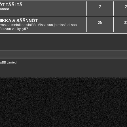
T TÄÄLTÄ.
2
2
äännöt
IIKKA & SÄÄNNÖT
25
3
rastaa metallinetsintää. Missä saa ja missä ei saa
tä luvan voi kysyä?
pBB Limited