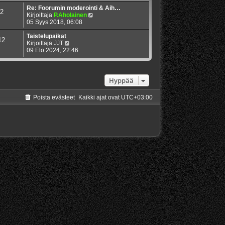
Re: Foorumin moderointi & Aih…
2
N
Kirjoittaja
P.Aholainen
ä
05 Syys 2018, 06:08
y
t
Taistelupaikat
12
N
ä
Kirjoittaja
JJT
ä
u
09 Elo 2024, 22:46
y
u
t
s
ä
i
u
n
Hyppää
u
v
s
i
Poista evästeet
Kaikki ajat ovat
UTC+03:00
i
e
n
s
v
t
i
i
e
s
t
i