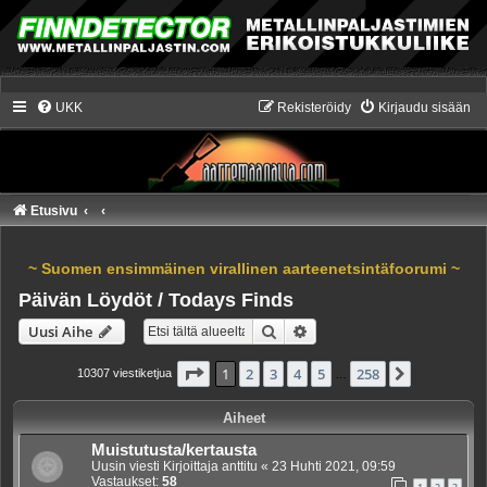
UKK
Rekisteröidy
Kirjaudu sisään
Etusivu
~ Suomen ensimmäinen virallinen aarteenetsintäfoorumi ~
Päivän Löydöt / Todays Finds
Etsi
Tarkennettu haku
Uusi Aihe
Sivu
1
/
258
1
2
3
4
5
258
Seuraava
10307 viestiketjua
…
Aiheet
Muistutusta/kertausta
Uusin viesti Kirjoittaja
anttitu
«
23 Huhti 2021, 09:59
Vastaukset:
58