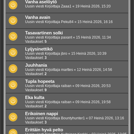
Vanha aselöytö
Uusin viesti Kirjoittaja
Zaaa1
«
19 Heinä 2026, 15:20
Vanha avain
Uusin viesti Kirjoittaja
Peku84
«
15 Heinä 2026, 16:16
Tasavartinen solki
Uusin viesti Kirjoittaja
paxant
«
15 Heinä 2026, 11:34
Vastaukset:
5
Lyijysinettikö
Uusin viesti Kirjoittaja
jbro
«
15 Heinä 2026, 10:39
Vastaukset:
3
Juuhhania
Uusin viesti Kirjoittaja
marttes
«
12 Heinä 2026, 14:56
Vastaukset:
2
Tupla hopeeta
Uusin viesti Kirjoittaja
raiban
«
09 Heinä 2026, 20:53
Vastaukset:
9
Eka kulta
Uusin viesti Kirjoittaja
raiban
«
09 Heinä 2026, 19:58
Vastaukset:
2
Erikoinen nappi
Uusin viesti Kirjoittaja
Bountyhunter1
«
07 Heinä 2026, 13:16
Vastaukset:
3
Erittäin hyvä pelto