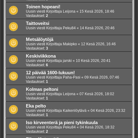
Toinen hopeani!
Uusin viesti Kirjoittaja
Leijona
«
15 Kesä 2026, 18:46
Vastaukset:
2
Taittoveitsi
Uusin viesti Kirjoittaja
Peku84
«
14 Kesä 2026, 20:46
Metsälöytöjä
Uusin viesti Kirjoittaja
Makipko
«
12 Kesä 2026, 16:46
Vastaukset:
3
Keskiviikkona
Uusin viesti Kirjoittaja
jarski
«
10 Kesä 2026, 20:41
Vastaukset:
6
12 päivää 1600-lukuun!
Uusin viesti Kirjoittaja
Paha-Pasi
«
09 Kesä 2026, 07:46
Vastaukset:
1
Kolmas peltoni
Uusin viesti Kirjoittaja
Leijona
«
07 Kesä 2026, 18:02
Vastaukset:
1
Eka pelto
Uusin viesti Kirjoittaja
Kaikenlöytävä
«
04 Kesä 2026, 23:32
Vastaukset:
1
Iso kirveenterä ja pieni tykinkuula
Uusin viesti Kirjoittaja
Peku84
«
04 Kesä 2026, 18:32
Vastaukset:
2