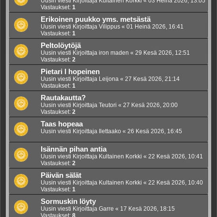
Uusin viesti Kirjoittaja
Kultainen Korkki
«
03 Heinä 2026, 13:05
Vastaukset:
1
Erikoinen puukko yms. metsästä
Uusin viesti Kirjoittaja
Vilippus
«
01 Heinä 2026, 16:41
Vastaukset:
1
Peltolöytöjä
Uusin viesti Kirjoittaja
iron maden
«
29 Kesä 2026, 12:51
Vastaukset:
2
Pietari l hopeinen
Uusin viesti Kirjoittaja
Leijona
«
27 Kesä 2026, 21:14
Vastaukset:
1
Rautakautta?
Uusin viesti Kirjoittaja
Teutori
«
27 Kesä 2026, 20:00
Vastaukset:
2
Taas hopeaa
Uusin viesti Kirjoittaja
Ilettaako
«
26 Kesä 2026, 16:45
Isännän pihan antia
Uusin viesti Kirjoittaja
Kultainen Korkki
«
22 Kesä 2026, 10:41
Vastaukset:
2
Päivän sälät
Uusin viesti Kirjoittaja
Kultainen Korkki
«
22 Kesä 2026, 10:40
Vastaukset:
1
Sormuskin löyty
Uusin viesti Kirjoittaja
Garre
«
17 Kesä 2026, 18:15
Vastaukset:
8