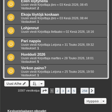
Eilen löytyneitä
Uusin viesti Kirjoittaja
jbro
«
03 Kesä 2026, 08:45
Vastaukset:
2
Ekoja löytöjä koskaan
Uusin viesti Kirjoittaja
jbro
«
03 Kesä 2026, 08:44
Vastaukset:
1
Lohjennut
Uusin viesti Kirjoittaja
Ilettaako
«
02 Kesä 2026, 18:16
Pari nappia
Uusin viesti Kirjoittaja
Leijona
«
31 Touko 2026, 09:32
Vastaukset:
1
Honkkeli 2026
Uusin viesti Kirjoittaja
marttes
«
28 Touko 2026, 18:01
Vastaukset:
5
Verkon paino?
Uusin viesti Kirjoittaja
Leijona
«
25 Touko 2026, 19:50
Vastaukset:
1
Uusi Aihe
Sivu
1
/
258
1
2
3
4
5
258
Seuraava
10307 viestiketjua
…
Hyppää
Keskustelualueen oikeudet