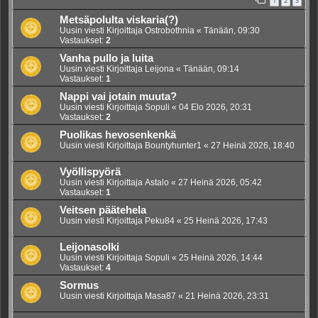
1
2
3
Metsäpolulta viskaria(?)
Uusin viesti Kirjoittaja
Ostrobothnia
«
Tänään, 09:30
Vastaukset:
2
Vanha pullo ja luita
Uusin viesti Kirjoittaja
Leijona
«
Tänään, 09:14
Vastaukset:
1
Nappi vai jotain muuta?
Uusin viesti Kirjoittaja
Sopuli
«
04 Elo 2026, 20:31
Vastaukset:
2
Puolikas hevosenkenkä
Uusin viesti Kirjoittaja
Bountyhunter1
«
27 Heinä 2026, 18:40
Vyöllispyörä
Uusin viesti Kirjoittaja
Astalo
«
27 Heinä 2026, 05:42
Vastaukset:
1
Veitsen päätehela
Uusin viesti Kirjoittaja
Peku84
«
25 Heinä 2026, 17:43
Leijonasolki
Uusin viesti Kirjoittaja
Sopuli
«
25 Heinä 2026, 14:44
Vastaukset:
4
Sormus
Uusin viesti Kirjoittaja
Masa87
«
21 Heinä 2026, 23:31