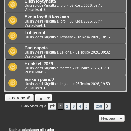
Eilen löytyneitä
Uusin viesti Kirjoittaja
jbro
«
03 Kesä 2026, 08:45
Vastaukset:
2
Ekoja löytöjä koskaan
Uusin viesti Kirjoittaja
jbro
«
03 Kesä 2026, 08:44
Vastaukset:
1
Lohjennut
Uusin viesti Kirjoittaja
Ilettaako
«
02 Kesä 2026, 18:16
Pari nappia
Uusin viesti Kirjoittaja
Leijona
«
31 Touko 2026, 09:32
Vastaukset:
1
Honkkeli 2026
Uusin viesti Kirjoittaja
marttes
«
28 Touko 2026, 18:01
Vastaukset:
5
Verkon paino?
Uusin viesti Kirjoittaja
Leijona
«
25 Touko 2026, 19:50
Vastaukset:
1
Uusi Aihe
Sivu
1
/
258
1
2
3
4
5
258
Seuraava
10307 viestiketjua
…
Hyppää
Keskustelualueen oikeudet