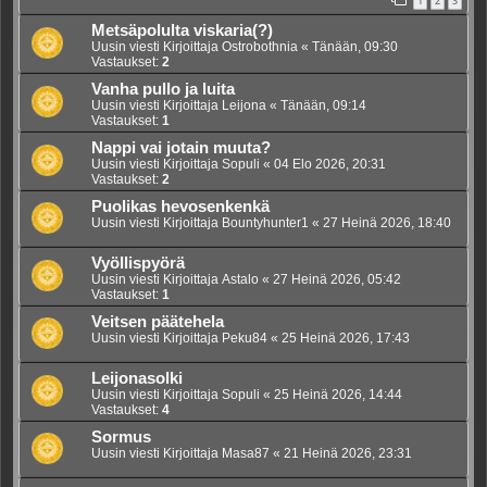
1
2
3
Metsäpolulta viskaria(?)
Uusin viesti Kirjoittaja
Ostrobothnia
«
Tänään, 09:30
Vastaukset:
2
Vanha pullo ja luita
Uusin viesti Kirjoittaja
Leijona
«
Tänään, 09:14
Vastaukset:
1
Nappi vai jotain muuta?
Uusin viesti Kirjoittaja
Sopuli
«
04 Elo 2026, 20:31
Vastaukset:
2
Puolikas hevosenkenkä
Uusin viesti Kirjoittaja
Bountyhunter1
«
27 Heinä 2026, 18:40
Vyöllispyörä
Uusin viesti Kirjoittaja
Astalo
«
27 Heinä 2026, 05:42
Vastaukset:
1
Veitsen päätehela
Uusin viesti Kirjoittaja
Peku84
«
25 Heinä 2026, 17:43
Leijonasolki
Uusin viesti Kirjoittaja
Sopuli
«
25 Heinä 2026, 14:44
Vastaukset:
4
Sormus
Uusin viesti Kirjoittaja
Masa87
«
21 Heinä 2026, 23:31