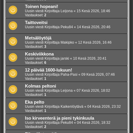
Toinen hopeani!
Uusin viesti Kirjoittaja
Leijona
«
15 Kesä 2026, 18:46
Vastaukset:
2
Taittoveitsi
Uusin viesti Kirjoittaja
Peku84
«
14 Kesä 2026, 20:46
Metsälöytöjä
Uusin viesti Kirjoittaja
Makipko
«
12 Kesä 2026, 16:46
Vastaukset:
3
Keskiviikkona
Uusin viesti Kirjoittaja
jarski
«
10 Kesä 2026, 20:41
Vastaukset:
6
12 päivää 1600-lukuun!
Uusin viesti Kirjoittaja
Paha-Pasi
«
09 Kesä 2026, 07:46
Vastaukset:
1
Kolmas peltoni
Uusin viesti Kirjoittaja
Leijona
«
07 Kesä 2026, 18:02
Vastaukset:
1
Eka pelto
Uusin viesti Kirjoittaja
Kaikenlöytävä
«
04 Kesä 2026, 23:32
Vastaukset:
1
Iso kirveenterä ja pieni tykinkuula
Uusin viesti Kirjoittaja
Peku84
«
04 Kesä 2026, 18:32
Vastaukset:
2