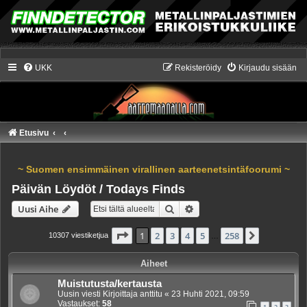
UKK
Rekisteröidy
Kirjaudu sisään
Etusivu
~ Suomen ensimmäinen virallinen aarteenetsintäfoorumi ~
Päivän Löydöt / Todays Finds
Etsi
Tarkennettu haku
Uusi Aihe
Sivu
1
/
258
1
2
3
4
5
258
Seuraava
10307 viestiketjua
…
Aiheet
Muistutusta/kertausta
Uusin viesti Kirjoittaja
anttitu
«
23 Huhti 2021, 09:59
Vastaukset:
58