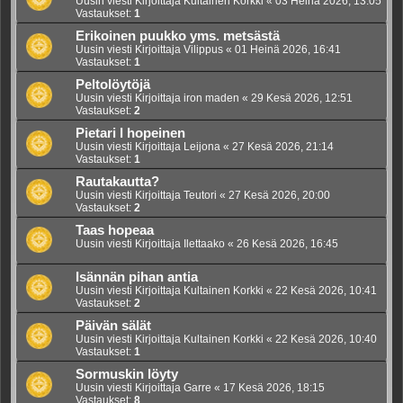
Uusin viesti Kirjoittaja
Kultainen Korkki
«
03 Heinä 2026, 13:05
Vastaukset:
1
Erikoinen puukko yms. metsästä
Uusin viesti Kirjoittaja
Vilippus
«
01 Heinä 2026, 16:41
Vastaukset:
1
Peltolöytöjä
Uusin viesti Kirjoittaja
iron maden
«
29 Kesä 2026, 12:51
Vastaukset:
2
Pietari l hopeinen
Uusin viesti Kirjoittaja
Leijona
«
27 Kesä 2026, 21:14
Vastaukset:
1
Rautakautta?
Uusin viesti Kirjoittaja
Teutori
«
27 Kesä 2026, 20:00
Vastaukset:
2
Taas hopeaa
Uusin viesti Kirjoittaja
Ilettaako
«
26 Kesä 2026, 16:45
Isännän pihan antia
Uusin viesti Kirjoittaja
Kultainen Korkki
«
22 Kesä 2026, 10:41
Vastaukset:
2
Päivän sälät
Uusin viesti Kirjoittaja
Kultainen Korkki
«
22 Kesä 2026, 10:40
Vastaukset:
1
Sormuskin löyty
Uusin viesti Kirjoittaja
Garre
«
17 Kesä 2026, 18:15
Vastaukset:
8