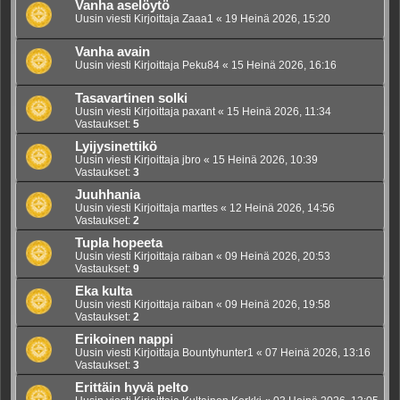
Vanha aselöytö
Uusin viesti Kirjoittaja
Zaaa1
«
19 Heinä 2026, 15:20
Vanha avain
Uusin viesti Kirjoittaja
Peku84
«
15 Heinä 2026, 16:16
Tasavartinen solki
Uusin viesti Kirjoittaja
paxant
«
15 Heinä 2026, 11:34
Vastaukset:
5
Lyijysinettikö
Uusin viesti Kirjoittaja
jbro
«
15 Heinä 2026, 10:39
Vastaukset:
3
Juuhhania
Uusin viesti Kirjoittaja
marttes
«
12 Heinä 2026, 14:56
Vastaukset:
2
Tupla hopeeta
Uusin viesti Kirjoittaja
raiban
«
09 Heinä 2026, 20:53
Vastaukset:
9
Eka kulta
Uusin viesti Kirjoittaja
raiban
«
09 Heinä 2026, 19:58
Vastaukset:
2
Erikoinen nappi
Uusin viesti Kirjoittaja
Bountyhunter1
«
07 Heinä 2026, 13:16
Vastaukset:
3
Erittäin hyvä pelto