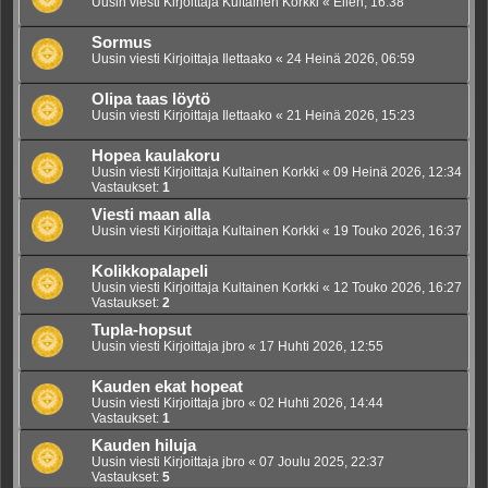
Uusin viesti Kirjoittaja
Kultainen Korkki
«
Eilen, 16:38
Sormus
Uusin viesti Kirjoittaja
Ilettaako
«
24 Heinä 2026, 06:59
Olipa taas löytö
Uusin viesti Kirjoittaja
Ilettaako
«
21 Heinä 2026, 15:23
Hopea kaulakoru
Uusin viesti Kirjoittaja
Kultainen Korkki
«
09 Heinä 2026, 12:34
Vastaukset:
1
Viesti maan alla
Uusin viesti Kirjoittaja
Kultainen Korkki
«
19 Touko 2026, 16:37
Kolikkopalapeli
Uusin viesti Kirjoittaja
Kultainen Korkki
«
12 Touko 2026, 16:27
Vastaukset:
2
Tupla-hopsut
Uusin viesti Kirjoittaja
jbro
«
17 Huhti 2026, 12:55
Kauden ekat hopeat
Uusin viesti Kirjoittaja
jbro
«
02 Huhti 2026, 14:44
Vastaukset:
1
Kauden hiluja
Uusin viesti Kirjoittaja
jbro
«
07 Joulu 2025, 22:37
Vastaukset:
5