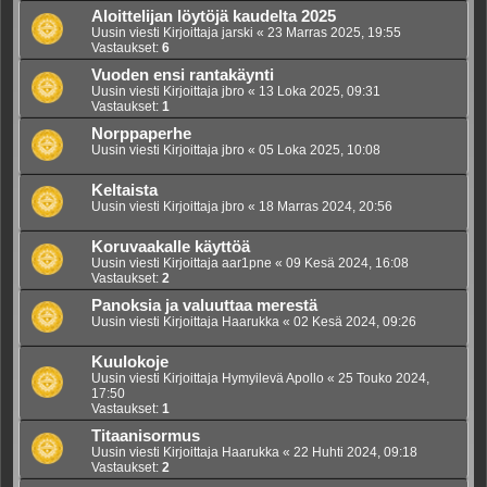
Aloittelijan löytöjä kaudelta 2025
Uusin viesti Kirjoittaja
jarski
«
23 Marras 2025, 19:55
Vastaukset:
6
Vuoden ensi rantakäynti
Uusin viesti Kirjoittaja
jbro
«
13 Loka 2025, 09:31
Vastaukset:
1
Norppaperhe
Uusin viesti Kirjoittaja
jbro
«
05 Loka 2025, 10:08
Keltaista
Uusin viesti Kirjoittaja
jbro
«
18 Marras 2024, 20:56
Koruvaakalle käyttöä
Uusin viesti Kirjoittaja
aar1pne
«
09 Kesä 2024, 16:08
Vastaukset:
2
Panoksia ja valuuttaa merestä
Uusin viesti Kirjoittaja
Haarukka
«
02 Kesä 2024, 09:26
Kuulokoje
Uusin viesti Kirjoittaja
Hymyilevä Apollo
«
25 Touko 2024,
17:50
Vastaukset:
1
Titaanisormus
Uusin viesti Kirjoittaja
Haarukka
«
22 Huhti 2024, 09:18
Vastaukset:
2