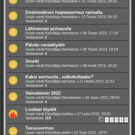
Uusin viesti Kirjoittaja
Haarukka
«
15 Touko 2023, 09:58
Ensimmäinen hopeasormus rannalta
Uusin viesti Kirjoittaja
Haarukka
«
13 Touko 2023, 04:10
Vastaukset:
3
Lähirannan putsausta
Uusin viesti Kirjoittaja
Hermanos
«
09 Touko 2023, 17:19
Vastaukset:
2
Päivän rantalöydöt
Uusin viesti Kirjoittaja
Hermanos
«
05 Touko 2023, 18:19
Vastaukset:
4
Sinetti
Uusin viesti Kirjoittaja
Hermanos
«
08 Huhti 2023, 18:26
Kaksi sormusta , valkokultaako?
Uusin viesti Kirjoittaja
aar1pne
«
21 Helmi 2023, 22:52
Vastaukset:
3
Vainulainen 2022
Uusin viesti Kirjoittaja
Vainulainen
«
18 Joulu 2022, 09:53
Vastaukset:
4
Lusikan löydöt
Uusin viesti Kirjoittaja
lusikka
«
27 Loka 2022, 20:03
Vastaukset:
119
1
2
3
4
5
Tassusormus
Uusin viesti Kirjoittaja
jarski
«
22 Syys 2022, 18:57