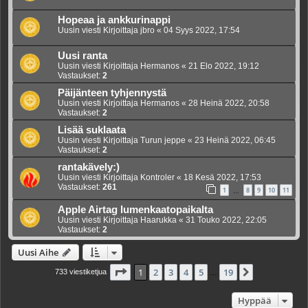
Hopeaa ja ankkurinappi
Uusin viesti Kirjoittaja
jbro
«
04 Syys 2022, 17:54
Uusi ranta
Uusin viesti Kirjoittaja
Hermanos
«
21 Elo 2022, 19:12
Vastaukset:
2
Päijänteen tyhjennystä
Uusin viesti Kirjoittaja
Hermanos
«
28 Heinä 2022, 20:58
Vastaukset:
2
Lisää suklaata
Uusin viesti Kirjoittaja
Turun jeppe
«
23 Heinä 2022, 06:45
Vastaukset:
2
rantakävely:)
Uusin viesti Kirjoittaja
Kontroler
«
18 Kesä 2022, 17:53
Vastaukset:
261
1
8
9
10
11
…
Apple Airtag lumenkaatopaikalta
Uusin viesti Kirjoittaja
Haarukka
«
31 Touko 2022, 22:05
Vastaukset:
2
Uusi Aihe
Sivu
1
/
19
1
2
3
4
5
19
Seuraava
733 viestiketjua
…
Hyppää