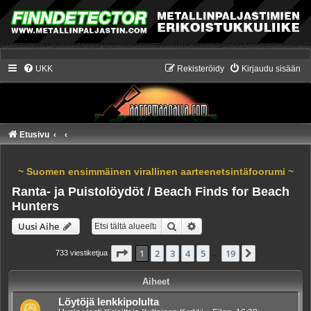
UKK
Rekisteröidy
Kirjaudu sisään
Etusivu
~ Suomen ensimmäinen virallinen aarteenetsintäfoorumi ~
Ranta- ja Puistolöydöt / Beach Finds for Beach
Hunters
Etsi
Tarkennettu haku
Uusi Aihe
Sivu
1
/
19
1
2
3
4
5
19
Seuraava
733 viestiketjua
…
Aiheet
Löytöjä lenkkipolulta