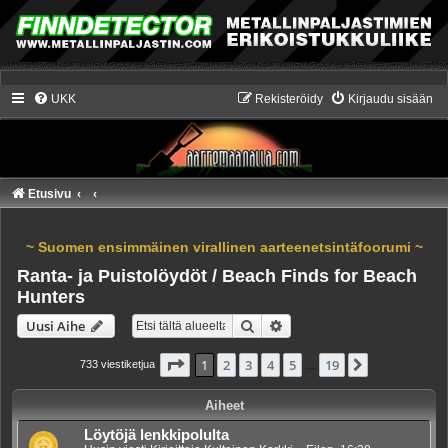
UKK
Rekisteröidy
Kirjaudu sisään
Etusivu
~ Suomen ensimmäinen virallinen aarteenetsintäfoorumi ~
Ranta- ja Puistolöydöt / Beach Finds for Beach
Hunters
Etsi
Tarkennettu haku
Uusi Aihe
Sivu
1
/
19
1
2
3
4
5
19
Seuraava
733 viestiketjua
…
Aiheet
Löytöjä lenkkipolulta