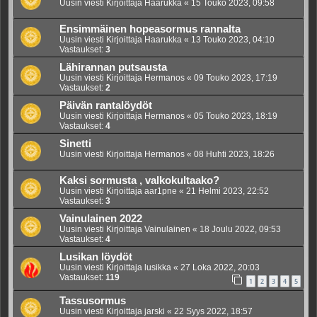
Uusin viesti Kirjoittaja
Haarukka
«
15 Touko 2023, 09:58
Ensimmäinen hopeasormus rannalta
Uusin viesti Kirjoittaja
Haarukka
«
13 Touko 2023, 04:10
Vastaukset:
3
Lähirannan putsausta
Uusin viesti Kirjoittaja
Hermanos
«
09 Touko 2023, 17:19
Vastaukset:
2
Päivän rantalöydöt
Uusin viesti Kirjoittaja
Hermanos
«
05 Touko 2023, 18:19
Vastaukset:
4
Sinetti
Uusin viesti Kirjoittaja
Hermanos
«
08 Huhti 2023, 18:26
Kaksi sormusta , valkokultaako?
Uusin viesti Kirjoittaja
aar1pne
«
21 Helmi 2023, 22:52
Vastaukset:
3
Vainulainen 2022
Uusin viesti Kirjoittaja
Vainulainen
«
18 Joulu 2022, 09:53
Vastaukset:
4
Lusikan löydöt
Uusin viesti Kirjoittaja
lusikka
«
27 Loka 2022, 20:03
Vastaukset:
119
1
2
3
4
5
Tassusormus
Uusin viesti Kirjoittaja
jarski
«
22 Syys 2022, 18:57