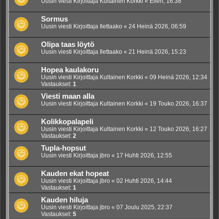
Uusin viesti Kirjoittaja
Kultainen Korkki
«
Eilen, 16:38
Sormus
Uusin viesti Kirjoittaja
Ilettaako
«
24 Heinä 2026, 06:59
Olipa taas löytö
Uusin viesti Kirjoittaja
Ilettaako
«
21 Heinä 2026, 15:23
Hopea kaulakoru
Uusin viesti Kirjoittaja
Kultainen Korkki
«
09 Heinä 2026, 12:34
Vastaukset:
1
Viesti maan alla
Uusin viesti Kirjoittaja
Kultainen Korkki
«
19 Touko 2026, 16:37
Kolikkopalapeli
Uusin viesti Kirjoittaja
Kultainen Korkki
«
12 Touko 2026, 16:27
Vastaukset:
2
Tupla-hopsut
Uusin viesti Kirjoittaja
jbro
«
17 Huhti 2026, 12:55
Kauden ekat hopeat
Uusin viesti Kirjoittaja
jbro
«
02 Huhti 2026, 14:44
Vastaukset:
1
Kauden hiluja
Uusin viesti Kirjoittaja
jbro
«
07 Joulu 2025, 22:37
Vastaukset:
5