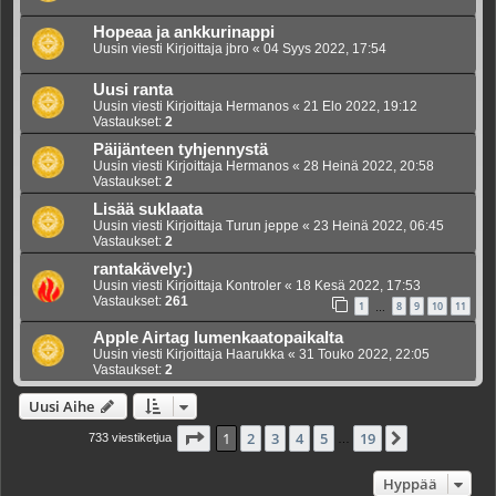
Hopeaa ja ankkurinappi
Uusin viesti Kirjoittaja
jbro
«
04 Syys 2022, 17:54
Uusi ranta
Uusin viesti Kirjoittaja
Hermanos
«
21 Elo 2022, 19:12
Vastaukset:
2
Päijänteen tyhjennystä
Uusin viesti Kirjoittaja
Hermanos
«
28 Heinä 2022, 20:58
Vastaukset:
2
Lisää suklaata
Uusin viesti Kirjoittaja
Turun jeppe
«
23 Heinä 2022, 06:45
Vastaukset:
2
rantakävely:)
Uusin viesti Kirjoittaja
Kontroler
«
18 Kesä 2022, 17:53
Vastaukset:
261
1
8
9
10
11
…
Apple Airtag lumenkaatopaikalta
Uusin viesti Kirjoittaja
Haarukka
«
31 Touko 2022, 22:05
Vastaukset:
2
Uusi Aihe
Sivu
1
/
19
1
2
3
4
5
19
Seuraava
733 viestiketjua
…
Hyppää