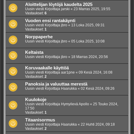
Aloittelijan löytöjä kaudelta 2025
Uusin viesti Kirjoittaja
jarski
«
23 Marras 2025, 19:55
Vastaukset:
6
Vuoden ensi rantakäynti
Uusin viesti Kirjoittaja
jbro
«
13 Loka 2025, 09:31
Vastaukset:
1
Norppaperhe
Uusin viesti Kirjoittaja
jbro
«
05 Loka 2025, 10:08
Keltaista
Uusin viesti Kirjoittaja
jbro
«
18 Marras 2024, 20:56
Koruvaakalle käyttöä
Uusin viesti Kirjoittaja
aar1pne
«
09 Kesä 2024, 16:08
Vastaukset:
2
Panoksia ja valuuttaa merestä
Uusin viesti Kirjoittaja
Haarukka
«
02 Kesä 2024, 09:26
Kuulokoje
Uusin viesti Kirjoittaja
Hymyilevä Apollo
«
25 Touko 2024,
17:50
Vastaukset:
1
Titaanisormus
Uusin viesti Kirjoittaja
Haarukka
«
22 Huhti 2024, 09:18
Vastaukset:
2