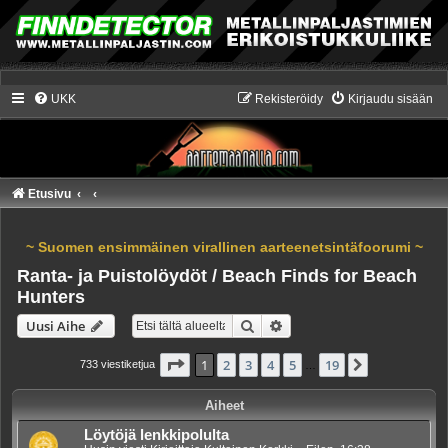
UKK
Rekisteröidy
Kirjaudu sisään
Etusivu
~ Suomen ensimmäinen virallinen aarteenetsintäfoorumi ~
Ranta- ja Puistolöydöt / Beach Finds for Beach
Hunters
Etsi
Tarkennettu haku
Uusi Aihe
Sivu
1
/
19
1
2
3
4
5
19
Seuraava
733 viestiketjua
…
Aiheet
Löytöjä lenkkipolulta