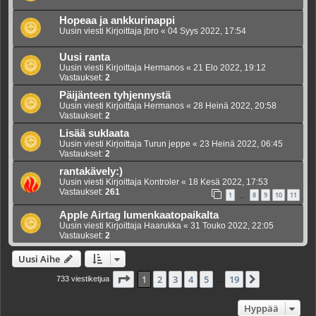
Hopeaa ja ankkurinappi
Uusin viesti Kirjoittaja
jbro
«
04 Syys 2022, 17:54
Uusi ranta
Uusin viesti Kirjoittaja
Hermanos
«
21 Elo 2022, 19:12
Vastaukset:
2
Päijänteen tyhjennystä
Uusin viesti Kirjoittaja
Hermanos
«
28 Heinä 2022, 20:58
Vastaukset:
2
Lisää suklaata
Uusin viesti Kirjoittaja
Turun jeppe
«
23 Heinä 2022, 06:45
Vastaukset:
2
rantakävely:)
Uusin viesti Kirjoittaja
Kontroler
«
18 Kesä 2022, 17:53
Vastaukset:
261
1
8
9
10
11
…
Apple Airtag lumenkaatopaikalta
Uusin viesti Kirjoittaja
Haarukka
«
31 Touko 2022, 22:05
Vastaukset:
2
Uusi Aihe
Sivu
1
/
19
1
2
3
4
5
19
Seuraava
733 viestiketjua
…
Hyppää