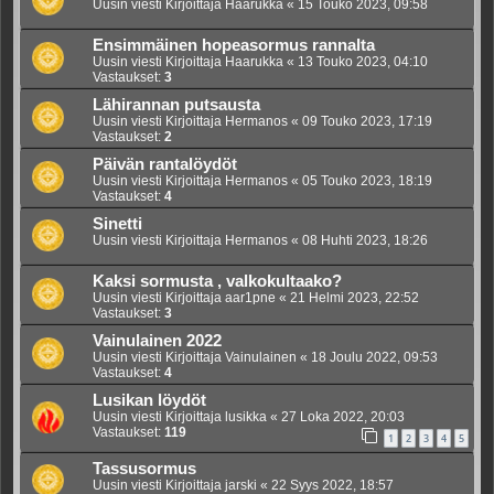
Uusin viesti Kirjoittaja
Haarukka
«
15 Touko 2023, 09:58
Ensimmäinen hopeasormus rannalta
Uusin viesti Kirjoittaja
Haarukka
«
13 Touko 2023, 04:10
Vastaukset:
3
Lähirannan putsausta
Uusin viesti Kirjoittaja
Hermanos
«
09 Touko 2023, 17:19
Vastaukset:
2
Päivän rantalöydöt
Uusin viesti Kirjoittaja
Hermanos
«
05 Touko 2023, 18:19
Vastaukset:
4
Sinetti
Uusin viesti Kirjoittaja
Hermanos
«
08 Huhti 2023, 18:26
Kaksi sormusta , valkokultaako?
Uusin viesti Kirjoittaja
aar1pne
«
21 Helmi 2023, 22:52
Vastaukset:
3
Vainulainen 2022
Uusin viesti Kirjoittaja
Vainulainen
«
18 Joulu 2022, 09:53
Vastaukset:
4
Lusikan löydöt
Uusin viesti Kirjoittaja
lusikka
«
27 Loka 2022, 20:03
Vastaukset:
119
1
2
3
4
5
Tassusormus
Uusin viesti Kirjoittaja
jarski
«
22 Syys 2022, 18:57