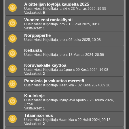
Aloittelijan löytöjä kaudelta 2025
Uusin viesti Kirjoittaja
jarski
«
23 Marras 2025, 19:55
Vastaukset:
6
Vuoden ensi rantakäynti
Uusin viesti Kirjoittaja
jbro
«
13 Loka 2025, 09:31
Vastaukset:
1
Norppaperhe
Uusin viesti Kirjoittaja
jbro
«
05 Loka 2025, 10:08
Keltaista
Uusin viesti Kirjoittaja
jbro
«
18 Marras 2024, 20:56
Koruvaakalle käyttöä
Uusin viesti Kirjoittaja
aar1pne
«
09 Kesä 2024, 16:08
Vastaukset:
2
Panoksia ja valuuttaa merestä
Uusin viesti Kirjoittaja
Haarukka
«
02 Kesä 2024, 09:26
Kuulokoje
Uusin viesti Kirjoittaja
Hymyilevä Apollo
«
25 Touko 2024,
17:50
Vastaukset:
1
Titaanisormus
Uusin viesti Kirjoittaja
Haarukka
«
22 Huhti 2024, 09:18
Vastaukset:
2