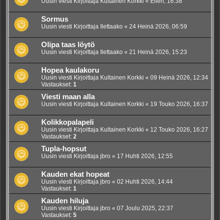
Uusin viesti Kirjoittaja
Kultainen Korkki
«
Eilen, 16:38
Sormus
Uusin viesti Kirjoittaja
Ilettaako
«
24 Heinä 2026, 06:59
Olipa taas löytö
Uusin viesti Kirjoittaja
Ilettaako
«
21 Heinä 2026, 15:23
Hopea kaulakoru
Uusin viesti Kirjoittaja
Kultainen Korkki
«
09 Heinä 2026, 12:34
Vastaukset:
1
Viesti maan alla
Uusin viesti Kirjoittaja
Kultainen Korkki
«
19 Touko 2026, 16:37
Kolikkopalapeli
Uusin viesti Kirjoittaja
Kultainen Korkki
«
12 Touko 2026, 16:27
Vastaukset:
2
Tupla-hopsut
Uusin viesti Kirjoittaja
jbro
«
17 Huhti 2026, 12:55
Kauden ekat hopeat
Uusin viesti Kirjoittaja
jbro
«
02 Huhti 2026, 14:44
Vastaukset:
1
Kauden hiluja
Uusin viesti Kirjoittaja
jbro
«
07 Joulu 2025, 22:37
Vastaukset:
5