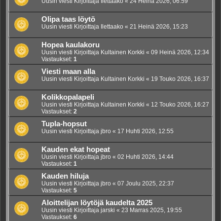
Uusin viesti Kirjoittaja
Ilettaako
«
24 Heinä 2026, 06:59
Olipa taas löytö
Uusin viesti Kirjoittaja
Ilettaako
«
21 Heinä 2026, 15:23
Hopea kaulakoru
Uusin viesti Kirjoittaja
Kultainen Korkki
«
09 Heinä 2026, 12:34
Vastaukset:
1
Viesti maan alla
Uusin viesti Kirjoittaja
Kultainen Korkki
«
19 Touko 2026, 16:37
Kolikkopalapeli
Uusin viesti Kirjoittaja
Kultainen Korkki
«
12 Touko 2026, 16:27
Vastaukset:
2
Tupla-hopsut
Uusin viesti Kirjoittaja
jbro
«
17 Huhti 2026, 12:55
Kauden ekat hopeat
Uusin viesti Kirjoittaja
jbro
«
02 Huhti 2026, 14:44
Vastaukset:
1
Kauden hiluja
Uusin viesti Kirjoittaja
jbro
«
07 Joulu 2025, 22:37
Vastaukset:
5
Aloittelijan löytöjä kaudelta 2025
Uusin viesti Kirjoittaja
jarski
«
23 Marras 2025, 19:55
Vastaukset:
6