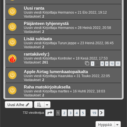
Uusi ranta
Uusin viesti Kirjoittaja
Hermanos
«
21 Elo 2022, 19:12
Vastaukset:
2
Päijänteen tyhjennystä
Uusin viesti Kirjoittaja
Hermanos
«
28 Heinä 2022, 20:58
Vastaukset:
2
Lisää suklaata
Uusin viesti Kirjoittaja
Turun jeppe
«
23 Heinä 2022, 06:45
Vastaukset:
2
rantakävely:)
Uusin viesti Kirjoittaja
Kontroler
«
18 Kesä 2022, 17:53
Vastaukset:
261
1
8
9
10
11
…
Apple Airtag lumenkaatopaikalta
Uusin viesti Kirjoittaja
Haarukka
«
31 Touko 2022, 22:05
Vastaukset:
2
Raha matokirjoituksella
Uusin viesti Kirjoittaja
marttes
«
16 Huhti 2022, 18:03
Vastaukset:
2
Uusi Aihe
Sivu
1
/
19
1
2
3
4
5
19
Seuraava
732 viestiketjua
…
Hyppää