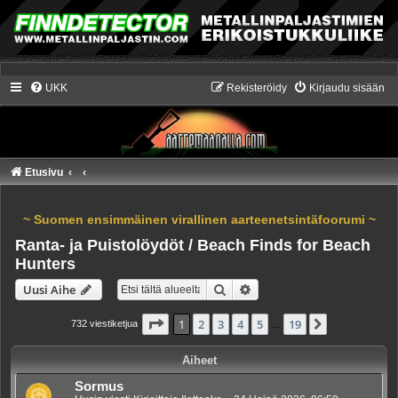
UKK
Rekisteröidy
Kirjaudu sisään
Etusivu
~ Suomen ensimmäinen virallinen aarteenetsintäfoorumi ~
Ranta- ja Puistolöydöt / Beach Finds for Beach
Hunters
Etsi
Tarkennettu haku
Uusi Aihe
Sivu
1
/
19
1
2
3
4
5
19
Seuraava
732 viestiketjua
…
Aiheet
Sormus