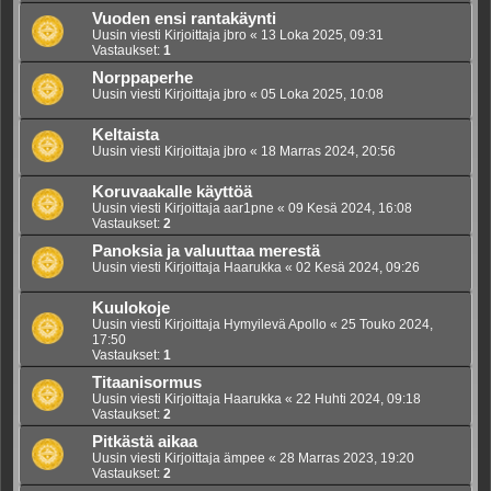
Vuoden ensi rantakäynti
Uusin viesti Kirjoittaja
jbro
«
13 Loka 2025, 09:31
Vastaukset:
1
Norppaperhe
Uusin viesti Kirjoittaja
jbro
«
05 Loka 2025, 10:08
Keltaista
Uusin viesti Kirjoittaja
jbro
«
18 Marras 2024, 20:56
Koruvaakalle käyttöä
Uusin viesti Kirjoittaja
aar1pne
«
09 Kesä 2024, 16:08
Vastaukset:
2
Panoksia ja valuuttaa merestä
Uusin viesti Kirjoittaja
Haarukka
«
02 Kesä 2024, 09:26
Kuulokoje
Uusin viesti Kirjoittaja
Hymyilevä Apollo
«
25 Touko 2024,
17:50
Vastaukset:
1
Titaanisormus
Uusin viesti Kirjoittaja
Haarukka
«
22 Huhti 2024, 09:18
Vastaukset:
2
Pitkästä aikaa
Uusin viesti Kirjoittaja
ämpee
«
28 Marras 2023, 19:20
Vastaukset:
2