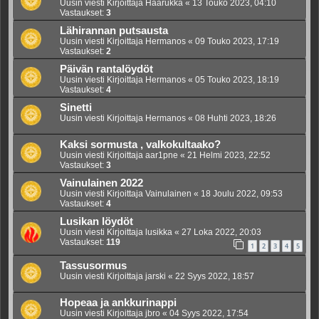
Uusin viesti Kirjoittaja
Haarukka
«
13 Touko 2023, 04:10
Vastaukset:
3
Lähirannan putsausta
Uusin viesti Kirjoittaja
Hermanos
«
09 Touko 2023, 17:19
Vastaukset:
2
Päivän rantalöydöt
Uusin viesti Kirjoittaja
Hermanos
«
05 Touko 2023, 18:19
Vastaukset:
4
Sinetti
Uusin viesti Kirjoittaja
Hermanos
«
08 Huhti 2023, 18:26
Kaksi sormusta , valkokultaako?
Uusin viesti Kirjoittaja
aar1pne
«
21 Helmi 2023, 22:52
Vastaukset:
3
Vainulainen 2022
Uusin viesti Kirjoittaja
Vainulainen
«
18 Joulu 2022, 09:53
Vastaukset:
4
Lusikan löydöt
Uusin viesti Kirjoittaja
lusikka
«
27 Loka 2022, 20:03
Vastaukset:
119
1
2
3
4
5
Tassusormus
Uusin viesti Kirjoittaja
jarski
«
22 Syys 2022, 18:57
Hopeaa ja ankkurinappi
Uusin viesti Kirjoittaja
jbro
«
04 Syys 2022, 17:54