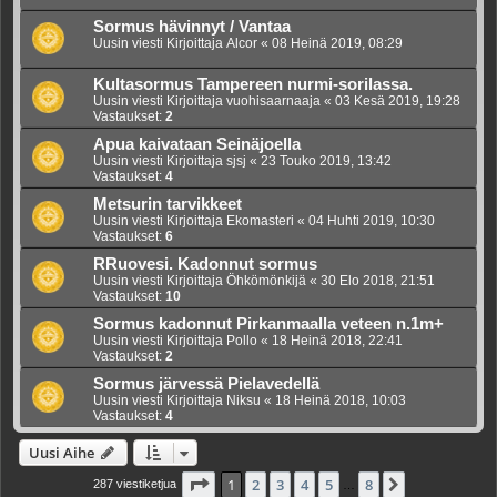
Sormus hävinnyt / Vantaa
Uusin viesti Kirjoittaja
Alcor
«
08 Heinä 2019, 08:29
Kultasormus Tampereen nurmi-sorilassa.
Uusin viesti Kirjoittaja
vuohisaarnaaja
«
03 Kesä 2019, 19:28
Vastaukset:
2
Apua kaivataan Seinäjoella
Uusin viesti Kirjoittaja
sjsj
«
23 Touko 2019, 13:42
Vastaukset:
4
Metsurin tarvikkeet
Uusin viesti Kirjoittaja
Ekomasteri
«
04 Huhti 2019, 10:30
Vastaukset:
6
RRuovesi. Kadonnut sormus
Uusin viesti Kirjoittaja
Öhkömönkijä
«
30 Elo 2018, 21:51
Vastaukset:
10
Sormus kadonnut Pirkanmaalla veteen n.1m+
Uusin viesti Kirjoittaja
Pollo
«
18 Heinä 2018, 22:41
Vastaukset:
2
Sormus järvessä Pielavedellä
Uusin viesti Kirjoittaja
Niksu
«
18 Heinä 2018, 10:03
Vastaukset:
4
Uusi Aihe
Sivu
1
/
8
1
2
3
4
5
8
Seuraava
287 viestiketjua
…