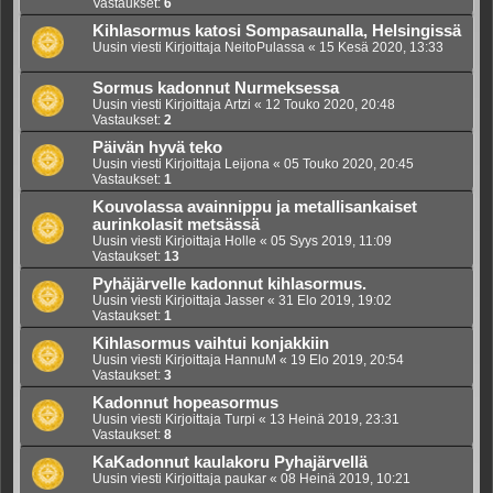
Vastaukset:
6
Kihlasormus katosi Sompasaunalla, Helsingissä
Uusin viesti Kirjoittaja
NeitoPulassa
«
15 Kesä 2020, 13:33
Sormus kadonnut Nurmeksessa
Uusin viesti Kirjoittaja
Artzi
«
12 Touko 2020, 20:48
Vastaukset:
2
Päivän hyvä teko
Uusin viesti Kirjoittaja
Leijona
«
05 Touko 2020, 20:45
Vastaukset:
1
Kouvolassa avainnippu ja metallisankaiset
aurinkolasit metsässä
Uusin viesti Kirjoittaja
Holle
«
05 Syys 2019, 11:09
Vastaukset:
13
Pyhäjärvelle kadonnut kihlasormus.
Uusin viesti Kirjoittaja
Jasser
«
31 Elo 2019, 19:02
Vastaukset:
1
Kihlasormus vaihtui konjakkiin
Uusin viesti Kirjoittaja
HannuM
«
19 Elo 2019, 20:54
Vastaukset:
3
Kadonnut hopeasormus
Uusin viesti Kirjoittaja
Turpi
«
13 Heinä 2019, 23:31
Vastaukset:
8
KaKadonnut kaulakoru Pyhajärvellä
Uusin viesti Kirjoittaja
paukar
«
08 Heinä 2019, 10:21