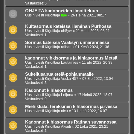
Vastaukset:
5
OHJEITA kadonneiden ilmoitteluun
Uusin viesti Kirjoittaja
iipe
«
26 Heinä 2021, 08:17
Kultasormus kateissa Haminan Purhossa
Uusin viesti Kirjoittaja
oh5yw
«
21 Huhti 2025, 08:21
Vastaukset:
1
Sormus kateissa Vääksyn uimarannassa
Uusin viesti Kirjoittaja
raiban
«
01 Kesä 2024, 21:36
kadonnut vihkisormus ja kihlasormus Metsä
Uusin viesti Kirjoittaja
Lautamies
«
11 Elo 2022, 20:39
Vastaukset:
1
Sukellusapua etelä-pohjanmaalle
Uusin viesti Kirjoittaja
Vesku-457
«
07 Elo 2022, 13:04
Vastaukset:
3
Kadonnut kihlasormus
Uusin viesti Kirjoittaja
Leijona
«
17 Heinä 2022, 18:07
Vastaukset:
9
Miehikkälä: teräksinen kihlasormus järvessä
Uusin viesti Kirjoittaja
nixu
«
13 Heinä 2022, 14:07
Kadonnut kihlasormus Ratinan suvannossa
Uusin viesti Kirjoittaja
Aksuli
«
02 Loka 2021, 23:21
Vastaukset:
2