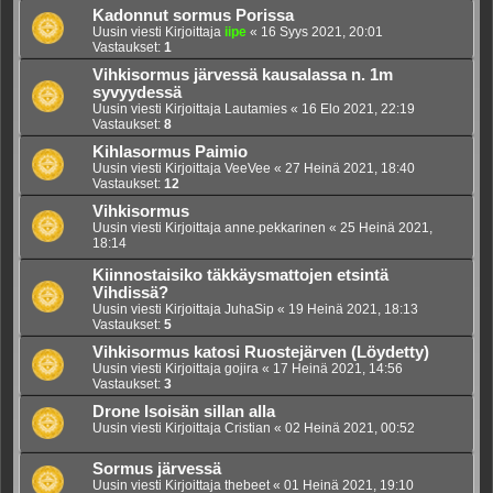
Kadonnut sormus Porissa
Uusin viesti Kirjoittaja
iipe
«
16 Syys 2021, 20:01
Vastaukset:
1
Vihkisormus järvessä kausalassa n. 1m
syvyydessä
Uusin viesti Kirjoittaja
Lautamies
«
16 Elo 2021, 22:19
Vastaukset:
8
Kihlasormus Paimio
Uusin viesti Kirjoittaja
VeeVee
«
27 Heinä 2021, 18:40
Vastaukset:
12
Vihkisormus
Uusin viesti Kirjoittaja
anne.pekkarinen
«
25 Heinä 2021,
18:14
Kiinnostaisiko täkkäysmattojen etsintä
Vihdissä?
Uusin viesti Kirjoittaja
JuhaSip
«
19 Heinä 2021, 18:13
Vastaukset:
5
Vihkisormus katosi Ruostejärven (Löydetty)
Uusin viesti Kirjoittaja
gojira
«
17 Heinä 2021, 14:56
Vastaukset:
3
Drone Isoisän sillan alla
Uusin viesti Kirjoittaja
Cristian
«
02 Heinä 2021, 00:52
Sormus järvessä
Uusin viesti Kirjoittaja
thebeet
«
01 Heinä 2021, 19:10