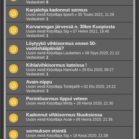
Vastaukset:
8
Karjalohja kadonnut sormus
Uusin viesti Kirjoittaja
Iipee5
«
30 Touko 2021, 11:28
Vastaukset:
1
Korvarengas järvessä n. 30km Kuopiosta
Uusin viesti Kirjoittaja
Sig
«
07 Helmi 2021, 18:46
Vastaukset:
1
Löytyykö vihkisormus ennen 50-
vuotishääpäivää?
Uusin viesti Kirjoittaja
Lautamies
«
08 Syys 2020, 21:12
Vastaukset:
2
Kihla/vihkisormus kateissa !
Uusin viesti Kirjoittaja
HannuM
«
29 Elo 2020, 09:27
Vastaukset:
1
Avain-nippu
Uusin viesti Kirjoittaja
Tonkija69
«
02 Elo 2020, 14:22
Vastaukset:
3
Perintösormus tippui veteen
Uusin viesti Kirjoittaja
Mirita
«
26 Heinä 2020, 21:30
Kadonnut vihkisormus Nuuksiossa
Uusin viesti Kirjoittaja
Aoak
«
06 Heinä 2020, 21:36
sormuksen etsintä
Uusin viesti Kirjoittaja
Sig
«
19 Kesä 2020, 21:38