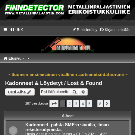
UKK
Rekisteröidy
Kirjaudu sisään
Etusivu
~ Suomen ensimmäinen virallinen aarteenetsintäfoorumi ~
Kadonneet & Löydetyt / Lost & Found
Etsi
Tarkennettu haku
Uusi Aihe
Sivu
1
/
8
1
2
3
4
5
8
Seuraava
287 viestiketjua
…
Aiheet
Kadonneet -palsta SME:n sivuilla, ilman
rekisteröitymistä.
Uusin viesti Kirjoittaja
Jasser
«
01 Elo 2021, 14:22