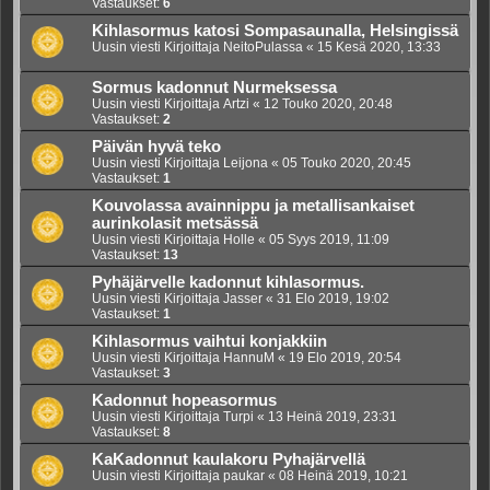
Vastaukset:
6
Kihlasormus katosi Sompasaunalla, Helsingissä
Uusin viesti Kirjoittaja
NeitoPulassa
«
15 Kesä 2020, 13:33
Sormus kadonnut Nurmeksessa
Uusin viesti Kirjoittaja
Artzi
«
12 Touko 2020, 20:48
Vastaukset:
2
Päivän hyvä teko
Uusin viesti Kirjoittaja
Leijona
«
05 Touko 2020, 20:45
Vastaukset:
1
Kouvolassa avainnippu ja metallisankaiset
aurinkolasit metsässä
Uusin viesti Kirjoittaja
Holle
«
05 Syys 2019, 11:09
Vastaukset:
13
Pyhäjärvelle kadonnut kihlasormus.
Uusin viesti Kirjoittaja
Jasser
«
31 Elo 2019, 19:02
Vastaukset:
1
Kihlasormus vaihtui konjakkiin
Uusin viesti Kirjoittaja
HannuM
«
19 Elo 2019, 20:54
Vastaukset:
3
Kadonnut hopeasormus
Uusin viesti Kirjoittaja
Turpi
«
13 Heinä 2019, 23:31
Vastaukset:
8
KaKadonnut kaulakoru Pyhajärvellä
Uusin viesti Kirjoittaja
paukar
«
08 Heinä 2019, 10:21