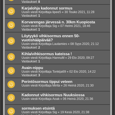
Vastaukset:
8
Karjalohja kadonnut sormus
Uusin viesti Kirjoittaja
Iipee5
«
30 Touko 2021, 11:28
Vastaukset:
1
Korvarengas järvessä n. 30km Kuopiosta
Uusin viesti Kirjoittaja
Sig
«
07 Helmi 2021, 18:46
Vastaukset:
1
Löytyykö vihkisormus ennen 50-
vuotishääpäivää?
Uusin viesti Kirjoittaja
Lautamies
«
08 Syys 2020, 21:12
Vastaukset:
2
Kihla/vihkisormus kateissa !
Uusin viesti Kirjoittaja
HannuM
«
29 Elo 2020, 09:27
Vastaukset:
1
Avain-nippu
Uusin viesti Kirjoittaja
Tonkija69
«
02 Elo 2020, 14:22
Vastaukset:
3
Perintösormus tippui veteen
Uusin viesti Kirjoittaja
Mirita
«
26 Heinä 2020, 21:30
Kadonnut vihkisormus Nuuksiossa
Uusin viesti Kirjoittaja
Aoak
«
06 Heinä 2020, 21:36
sormuksen etsintä
Uusin viesti Kirjoittaja
Sig
«
19 Kesä 2020, 21:38