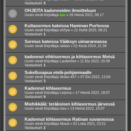
Vastaukset:
5
OHJEITA kadonneiden ilmoitteluun
Uusin viesti Kirjoittaja
iipe
«
26 Heinä 2021, 08:17
Kultasormus kateissa Haminan Purhossa
Uusin viesti Kirjoittaja
oh5yw
«
21 Huhti 2025, 08:21
Vastaukset:
1
Sormus kateissa Vääksyn uimarannassa
Uusin viesti Kirjoittaja
raiban
«
01 Kesä 2024, 21:36
kadonnut vihkisormus ja kihlasormus Metsä
Uusin viesti Kirjoittaja
Lautamies
«
11 Elo 2022, 20:39
Vastaukset:
1
Sukellusapua etelä-pohjanmaalle
Uusin viesti Kirjoittaja
Vesku-457
«
07 Elo 2022, 13:04
Vastaukset:
3
Kadonnut kihlasormus
Uusin viesti Kirjoittaja
Leijona
«
17 Heinä 2022, 18:07
Vastaukset:
9
Miehikkälä: teräksinen kihlasormus järvessä
Uusin viesti Kirjoittaja
nixu
«
13 Heinä 2022, 14:07
Kadonnut kihlasormus Ratinan suvannossa
Uusin viesti Kirjoittaja
Aksuli
«
02 Loka 2021, 23:21
Vastaukset:
2