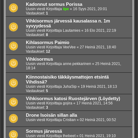
Kadonnut sormus Porissa
Uusin viesti Kirjoittaja
iipe
«
16 Syys 2021, 20:01
Vastaukset:
1
Vihkisormus järvessä kausalassa n. 1m
syvyydessä
Uusin viesti Kirjoittaja
Lautamies
«
16 Elo 2021, 22:19
Vastaukset:
8
Kihlasormus Paimio
Uusin viesti Kirjoittaja
VeeVee
«
27 Heinä 2021, 18:40
Vastaukset:
12
Vihkisormus
Uusin viesti Kirjoittaja
anne.pekkarinen
«
25 Heinä 2021,
18:14
Kiinnostaisiko täkkäysmattojen etsintä
Vihdissä?
Uusin viesti Kirjoittaja
JuhaSip
«
19 Heinä 2021, 18:13
Vastaukset:
5
Vihkisormus katosi Ruostejärven (Löydetty)
Uusin viesti Kirjoittaja
gojira
«
17 Heinä 2021, 14:56
Vastaukset:
3
Drone Isoisän sillan alla
Uusin viesti Kirjoittaja
Cristian
«
02 Heinä 2021, 00:52
Sormus järvessä
Uusin viesti Kirjoittaja
thebeet
«
01 Heinä 2021, 19:10