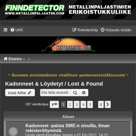
UKK
Rekisteröidy
Kirjaudu sisään
Etusivu
~ Suomen ensimmäinen virallinen aarteenetsintäfoorumi ~
Kadonneet & Löydetyt / Lost & Found
Etsi
Tarkennettu haku
Uusi Aihe
Sivu
1
/
8
1
2
3
4
5
8
Seuraava
287 viestiketjua
…
Aiheet
Kadonneet -palsta SME:n sivuilla, ilman
rekisteröitymistä.
Uusin viesti Kirjoittaja
Jasser
«
01 Elo 2021, 14:22