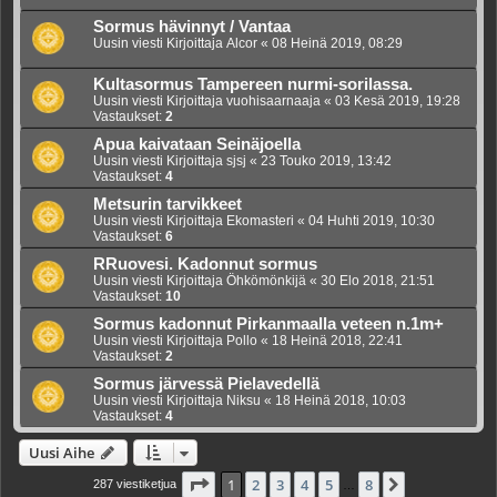
Sormus hävinnyt / Vantaa
Uusin viesti Kirjoittaja
Alcor
«
08 Heinä 2019, 08:29
Kultasormus Tampereen nurmi-sorilassa.
Uusin viesti Kirjoittaja
vuohisaarnaaja
«
03 Kesä 2019, 19:28
Vastaukset:
2
Apua kaivataan Seinäjoella
Uusin viesti Kirjoittaja
sjsj
«
23 Touko 2019, 13:42
Vastaukset:
4
Metsurin tarvikkeet
Uusin viesti Kirjoittaja
Ekomasteri
«
04 Huhti 2019, 10:30
Vastaukset:
6
RRuovesi. Kadonnut sormus
Uusin viesti Kirjoittaja
Öhkömönkijä
«
30 Elo 2018, 21:51
Vastaukset:
10
Sormus kadonnut Pirkanmaalla veteen n.1m+
Uusin viesti Kirjoittaja
Pollo
«
18 Heinä 2018, 22:41
Vastaukset:
2
Sormus järvessä Pielavedellä
Uusin viesti Kirjoittaja
Niksu
«
18 Heinä 2018, 10:03
Vastaukset:
4
Uusi Aihe
Sivu
1
/
8
1
2
3
4
5
8
Seuraava
287 viestiketjua
…