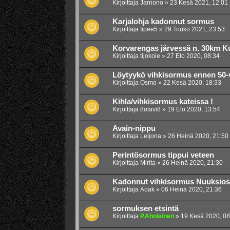
Kirjoittaja
Jarnono
»
23 Kesä 2021, 12:01
Karjalohja kadonnut sormus
Kirjoittaja
Iipee5
»
29 Touko 2021, 23:53
Korvarengas järvessä n. 30km K
Kirjoittaja
tijokole
»
27 Elo 2020, 08:34
Löytyykö vihkisormus ennen 50-
Kirjoittaja
Osmo
»
22 Kesä 2020, 18:33
Kihla/vihkisormus kateissa !
Kirjoittaja
8olavi8
»
19 Elo 2020, 13:54
Avain-nippu
Kirjoittaja
Leijona
»
26 Heinä 2020, 21:50
Perintösormus tippui veteen
Kirjoittaja
Mirita
»
26 Heinä 2020, 21:30
Kadonnut vihkisormus Nuuksios
Kirjoittaja
Aoak
»
06 Heinä 2020, 21:36
sormuksen etsintä
Kirjoittaja
P.Aholainen
»
19 Kesä 2020, 08