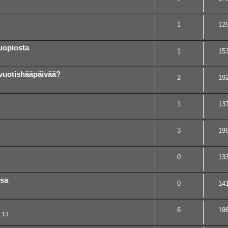
1
12
uopiosta
1
15
vuotishääpäivää?
2
19
1
13
3
19
0
13
sa
0
14
6
19
:13