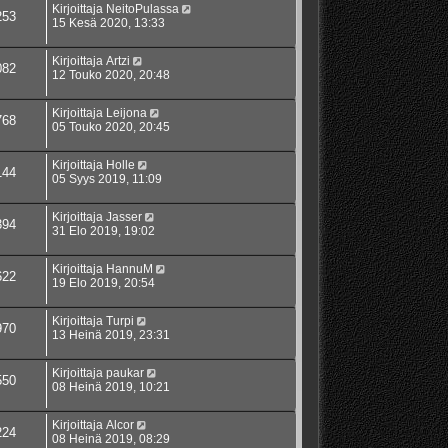
Kirjoittaja
NeitoPulassa
253
15 Kesä 2020, 13:33
Kirjoittaja
Artzi
082
12 Touko 2020, 20:48
Kirjoittaja
Leijona
768
05 Touko 2020, 20:45
Kirjoittaja
Holle
144
05 Syys 2019, 11:09
Kirjoittaja
Jasser
394
31 Elo 2019, 19:02
Kirjoittaja
HannuM
622
19 Elo 2019, 20:54
Kirjoittaja
Turpi
970
13 Heinä 2019, 23:31
Kirjoittaja
paukar
550
08 Heinä 2019, 10:21
Kirjoittaja
Alcor
224
08 Heinä 2019, 08:29