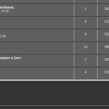
rilassa.
2
18
 23:40
4
21
6
25
1:06
10
29
veteen n.1m+
2
20
4
22