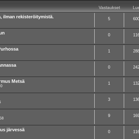
Vastaukset
Lue
 ilman rekisteröitymistä.
5
60
un
0
11
Purhossa
1
28
annassa
0
24
ormus Metsä
1
13
20
3
13
6
9
16
58
us järvessä
0
11