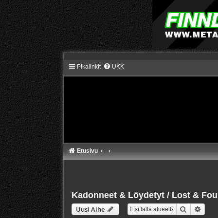
Pikalinkit
UKK
Etusivu
Kadonneet & Löydetyt / Lost & Fo
Etsi
Tarke
Uusi Aihe