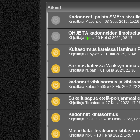
Aiheet
Kadonneet -palsta SME:n sivuilla,
Kirjoittaja
Maverick
»
03 Syys 2012, 15:16
OHJEITA kadonneiden ilmoittelu
Kirjoittaja
iipe
»
26 Heinä 2021, 08:17
Kultasormus kateissa Haminan 
Kirjoittaja
oh5yw
»
21 Huhti 2025, 07:46
Sormus kateissa Vääksyn uimar
Kirjoittaja
raiban
»
01 Kesä 2024, 21:36
kadonnut vihkisormus ja kihlas
Kirjoittaja
Bobien2565
»
03 Elo 2022, 22:
Sukellusapua etelä-pohjanmaalle
Kirjoittaja
Tirehtoori
»
27 Kesä 2022, 17:0
Kadonnut kihlasormus
Kirjoittaja
Pikkujatka
»
08 Heinä 2022, 08:
Miehikkälä: teräksinen kihlasorm
Kirjoittaja
nixu
»
13 Heinä 2022, 14:07