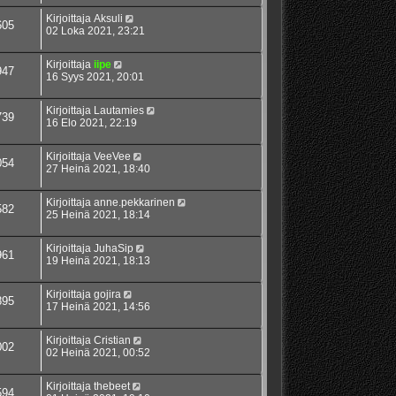
Kirjoittaja
Aksuli
605
02 Loka 2021, 23:21
Kirjoittaja
iipe
947
16 Syys 2021, 20:01
Kirjoittaja
Lautamies
739
16 Elo 2021, 22:19
Kirjoittaja
VeeVee
054
27 Heinä 2021, 18:40
Kirjoittaja
anne.pekkarinen
582
25 Heinä 2021, 18:14
Kirjoittaja
JuhaSip
961
19 Heinä 2021, 18:13
Kirjoittaja
gojira
895
17 Heinä 2021, 14:56
Kirjoittaja
Cristian
002
02 Heinä 2021, 00:52
Kirjoittaja
thebeet
594