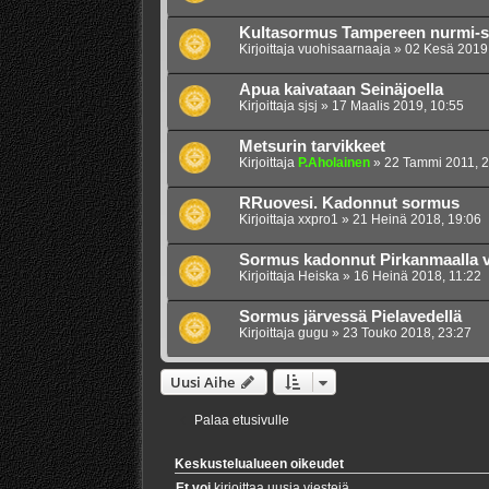
Kultasormus Tampereen nurmi-so
Kirjoittaja
vuohisaarnaaja
»
02 Kesä 2019,
Apua kaivataan Seinäjoella
Kirjoittaja
sjsj
»
17 Maalis 2019, 10:55
Metsurin tarvikkeet
Kirjoittaja
P.Aholainen
»
22 Tammi 2011, 2
RRuovesi. Kadonnut sormus
Kirjoittaja
xxpro1
»
21 Heinä 2018, 19:06
Sormus kadonnut Pirkanmaalla 
Kirjoittaja
Heiska
»
16 Heinä 2018, 11:22
Sormus järvessä Pielavedellä
Kirjoittaja
gugu
»
23 Touko 2018, 23:27
Uusi Aihe
Palaa etusivulle
Keskustelualueen oikeudet
Et voi
kirjoittaa uusia viestejä