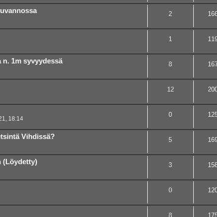
suvannossa
2
16
1
11
a n. 1m syvyydessä
8
16
12
20
0
12
21, 18:14
tsintä Vihdissä?
5
16
1
 (Löydetty)
3
15
0
12
8
17