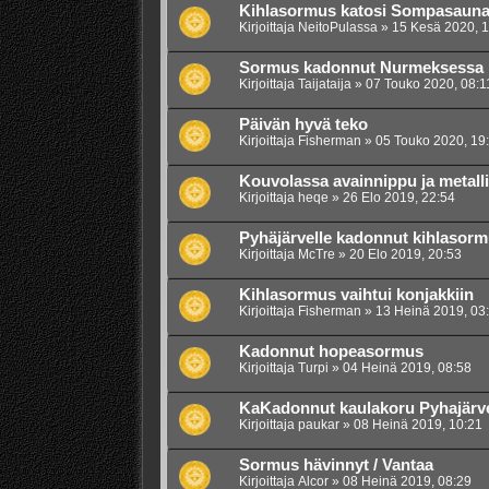
Kihlasormus katosi Sompasaunal
Kirjoittaja
NeitoPulassa
»
15 Kesä 2020, 1
Sormus kadonnut Nurmeksessa
Kirjoittaja
Taijataija
»
07 Touko 2020, 08:1
Päivän hyvä teko
Kirjoittaja
Fisherman
»
05 Touko 2020, 19
Kouvolassa avainnippu ja metalli
Kirjoittaja
heqe
»
26 Elo 2019, 22:54
Pyhäjärvelle kadonnut kihlasorm
Kirjoittaja
McTre
»
20 Elo 2019, 20:53
Kihlasormus vaihtui konjakkiin
Kirjoittaja
Fisherman
»
13 Heinä 2019, 03
Kadonnut hopeasormus
Kirjoittaja
Turpi
»
04 Heinä 2019, 08:58
KaKadonnut kaulakoru Pyhajärve
Kirjoittaja
paukar
»
08 Heinä 2019, 10:21
Sormus hävinnyt / Vantaa
Kirjoittaja
Alcor
»
08 Heinä 2019, 08:29