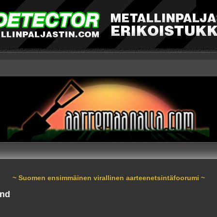
~ Suomen ensimmäinen virallinen aarteenetsintäfoorumi ~
und
nnettu haku