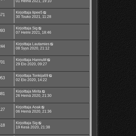
01 Heinä 2021, 19:10
Kirjoittaja
Iipee5
571
30 Touko 2021, 11:28
Kirjoittaja
Sig
393
07 Helmi 2021, 18:46
Kirjoittaja
Lautamies
244
08 Syys 2020, 21:12
Kirjoittaja
HannuM
701
29 Elo 2020, 09:27
Kirjoittaja
Tonkija69
953
02 Elo 2020, 14:22
Kirjoittaja
Mirita
381
26 Heinä 2020, 21:30
Kirjoittaja
Aoak
127
06 Heinä 2020, 21:36
Kirjoittaja
Sig
618
19 Kesä 2020, 21:38