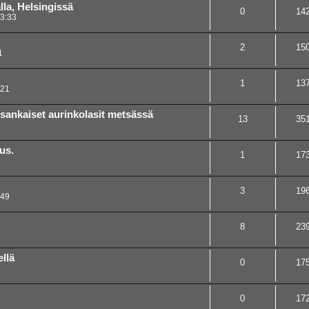
la, Helsingissä
0
14
3:33
2
15
1
1
13
:21
sankaiset aurinkolasit metsässä
13
35
us.
1
17
3
19
:49
8
23
llä
0
17
0
17