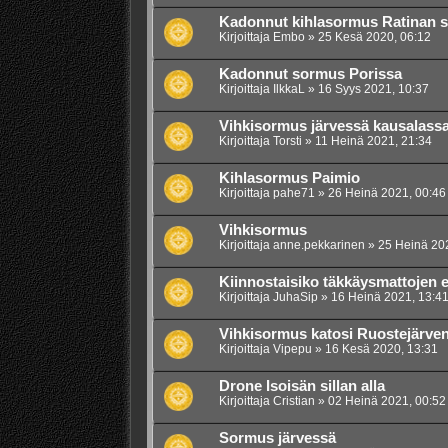
Kadonnut kihlasormus Ratinan 
Kirjoittaja
Embo
»
25 Kesä 2020, 06:12
Kadonnut sormus Porissa
Kirjoittaja
IlkkaL
»
16 Syys 2021, 10:37
Vihkisormus järvessä kausalass
Kirjoittaja
Torsti
»
11 Heinä 2021, 21:34
Kihlasormus Paimio
Kirjoittaja
pahe71
»
26 Heinä 2021, 00:46
Vihkisormus
Kirjoittaja
anne.pekkarinen
»
25 Heinä 20
Kiinnostaisiko täkkäysmattojen e
Kirjoittaja
JuhaSip
»
16 Heinä 2021, 13:4
Vihkisormus katosi Ruostejärven
Kirjoittaja
Vipepu
»
16 Kesä 2020, 13:31
Drone Isoisän sillan alla
Kirjoittaja
Cristian
»
02 Heinä 2021, 00:52
Sormus järvessä