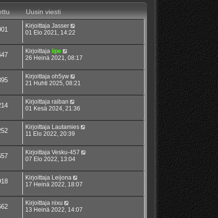
ttu
Uusin viesti
Kirjoittaja
Jasser
001
01 Elo 2021, 14:22
Kirjoittaja
iipe
647
26 Heinä 2021, 08:17
Kirjoittaja
oh5yw
895
21 Huhti 2025, 08:21
Kirjoittaja
raiban
214
01 Kesä 2024, 21:36
Kirjoittaja
Lautamies
252
11 Elo 2022, 20:39
Kirjoittaja
Vesku-457
657
07 Elo 2022, 13:04
Kirjoittaja
Leijona
918
17 Heinä 2022, 18:07
Kirjoittaja
nixu
662
13 Heinä 2022, 14:07