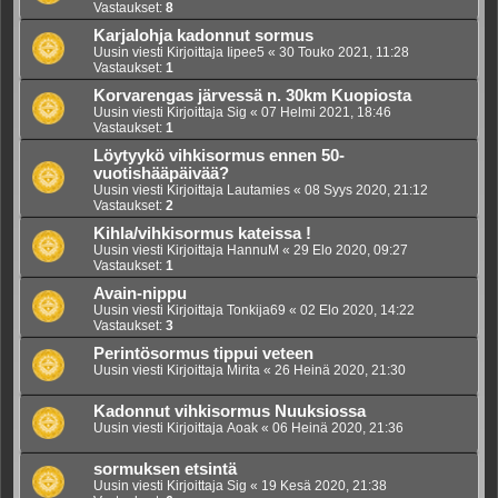
Vastaukset:
8
Karjalohja kadonnut sormus
Uusin viesti Kirjoittaja
Iipee5
«
30 Touko 2021, 11:28
Vastaukset:
1
Korvarengas järvessä n. 30km Kuopiosta
Uusin viesti Kirjoittaja
Sig
«
07 Helmi 2021, 18:46
Vastaukset:
1
Löytyykö vihkisormus ennen 50-
vuotishääpäivää?
Uusin viesti Kirjoittaja
Lautamies
«
08 Syys 2020, 21:12
Vastaukset:
2
Kihla/vihkisormus kateissa !
Uusin viesti Kirjoittaja
HannuM
«
29 Elo 2020, 09:27
Vastaukset:
1
Avain-nippu
Uusin viesti Kirjoittaja
Tonkija69
«
02 Elo 2020, 14:22
Vastaukset:
3
Perintösormus tippui veteen
Uusin viesti Kirjoittaja
Mirita
«
26 Heinä 2020, 21:30
Kadonnut vihkisormus Nuuksiossa
Uusin viesti Kirjoittaja
Aoak
«
06 Heinä 2020, 21:36
sormuksen etsintä
Uusin viesti Kirjoittaja
Sig
«
19 Kesä 2020, 21:38