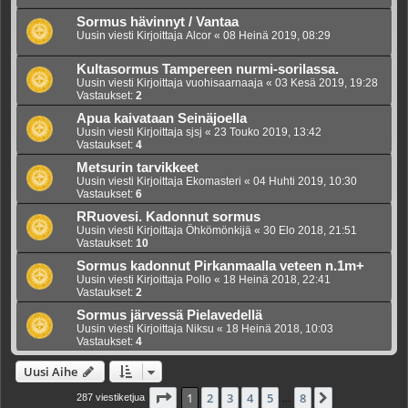
Sormus hävinnyt / Vantaa
Uusin viesti Kirjoittaja
Alcor
«
08 Heinä 2019, 08:29
Kultasormus Tampereen nurmi-sorilassa.
Uusin viesti Kirjoittaja
vuohisaarnaaja
«
03 Kesä 2019, 19:28
Vastaukset:
2
Apua kaivataan Seinäjoella
Uusin viesti Kirjoittaja
sjsj
«
23 Touko 2019, 13:42
Vastaukset:
4
Metsurin tarvikkeet
Uusin viesti Kirjoittaja
Ekomasteri
«
04 Huhti 2019, 10:30
Vastaukset:
6
RRuovesi. Kadonnut sormus
Uusin viesti Kirjoittaja
Öhkömönkijä
«
30 Elo 2018, 21:51
Vastaukset:
10
Sormus kadonnut Pirkanmaalla veteen n.1m+
Uusin viesti Kirjoittaja
Pollo
«
18 Heinä 2018, 22:41
Vastaukset:
2
Sormus järvessä Pielavedellä
Uusin viesti Kirjoittaja
Niksu
«
18 Heinä 2018, 10:03
Vastaukset:
4
Uusi Aihe
Sivu
1
/
8
1
2
3
4
5
8
Seuraava
287 viestiketjua
…