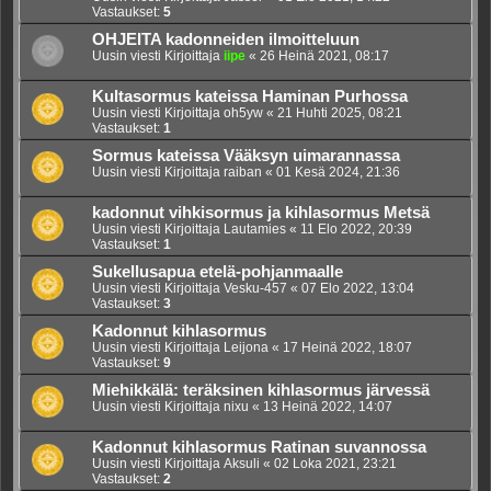
Vastaukset:
5
OHJEITA kadonneiden ilmoitteluun
Uusin viesti Kirjoittaja
iipe
«
26 Heinä 2021, 08:17
Kultasormus kateissa Haminan Purhossa
Uusin viesti Kirjoittaja
oh5yw
«
21 Huhti 2025, 08:21
Vastaukset:
1
Sormus kateissa Vääksyn uimarannassa
Uusin viesti Kirjoittaja
raiban
«
01 Kesä 2024, 21:36
kadonnut vihkisormus ja kihlasormus Metsä
Uusin viesti Kirjoittaja
Lautamies
«
11 Elo 2022, 20:39
Vastaukset:
1
Sukellusapua etelä-pohjanmaalle
Uusin viesti Kirjoittaja
Vesku-457
«
07 Elo 2022, 13:04
Vastaukset:
3
Kadonnut kihlasormus
Uusin viesti Kirjoittaja
Leijona
«
17 Heinä 2022, 18:07
Vastaukset:
9
Miehikkälä: teräksinen kihlasormus järvessä
Uusin viesti Kirjoittaja
nixu
«
13 Heinä 2022, 14:07
Kadonnut kihlasormus Ratinan suvannossa
Uusin viesti Kirjoittaja
Aksuli
«
02 Loka 2021, 23:21
Vastaukset:
2