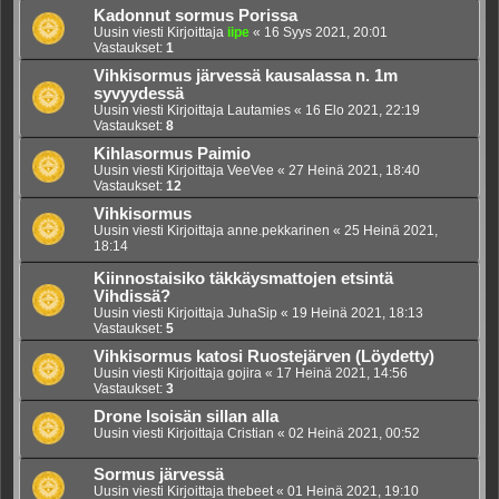
Kadonnut sormus Porissa
Uusin viesti Kirjoittaja
iipe
«
16 Syys 2021, 20:01
Vastaukset:
1
Vihkisormus järvessä kausalassa n. 1m
syvyydessä
Uusin viesti Kirjoittaja
Lautamies
«
16 Elo 2021, 22:19
Vastaukset:
8
Kihlasormus Paimio
Uusin viesti Kirjoittaja
VeeVee
«
27 Heinä 2021, 18:40
Vastaukset:
12
Vihkisormus
Uusin viesti Kirjoittaja
anne.pekkarinen
«
25 Heinä 2021,
18:14
Kiinnostaisiko täkkäysmattojen etsintä
Vihdissä?
Uusin viesti Kirjoittaja
JuhaSip
«
19 Heinä 2021, 18:13
Vastaukset:
5
Vihkisormus katosi Ruostejärven (Löydetty)
Uusin viesti Kirjoittaja
gojira
«
17 Heinä 2021, 14:56
Vastaukset:
3
Drone Isoisän sillan alla
Uusin viesti Kirjoittaja
Cristian
«
02 Heinä 2021, 00:52
Sormus järvessä
Uusin viesti Kirjoittaja
thebeet
«
01 Heinä 2021, 19:10