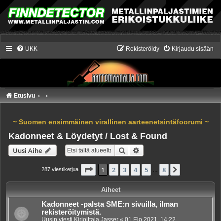
UKK
Rekisteröidy
Kirjaudu sisään
Etusivu
~ Suomen ensimmäinen virallinen aarteenetsintäfoorumi ~
Kadonneet & Löydetyt / Lost & Found
Etsi
Tarkennettu haku
Uusi Aihe
Sivu
1
/
8
1
2
3
4
5
8
Seuraava
287 viestiketjua
…
Aiheet
Kadonneet -palsta SME:n sivuilla, ilman
rekisteröitymistä.
Uusin viesti Kirjoittaja
Jasser
«
01 Elo 2021, 14:22