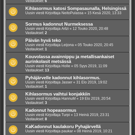
Vastaukset:
6
Kihlasormus katosi Sompasaunalla, Helsingissä
Uusin viesti Kirjoittaja
NeitoPulassa
«
15 Kesä 2020, 13:33
Sormus kadonnut Nurmeksessa
Uusin viesti Kirjoittaja
Artzi
«
12 Touko 2020, 20:48
Vastaukset:
2
Päivän hyvä teko
Uusin viesti Kirjoittaja
Leijona
«
05 Touko 2020, 20:45
Vastaukset:
1
Kouvolassa avainnippu ja metallisankaiset
aurinkolasit metsässä
Uusin viesti Kirjoittaja
Holle
«
05 Syys 2019, 11:09
Vastaukset:
13
Pyhäjärvelle kadonnut kihlasormus.
Uusin viesti Kirjoittaja
Jasser
«
31 Elo 2019, 19:02
Vastaukset:
1
Kihlasormus vaihtui konjakkiin
Uusin viesti Kirjoittaja
HannuM
«
19 Elo 2019, 20:54
Vastaukset:
3
Kadonnut hopeasormus
Uusin viesti Kirjoittaja
Turpi
«
13 Heinä 2019, 23:31
Vastaukset:
8
KaKadonnut kaulakoru Pyhajärvellä
Uusin viesti Kirjoittaja
paukar
«
08 Heinä 2019, 10:21