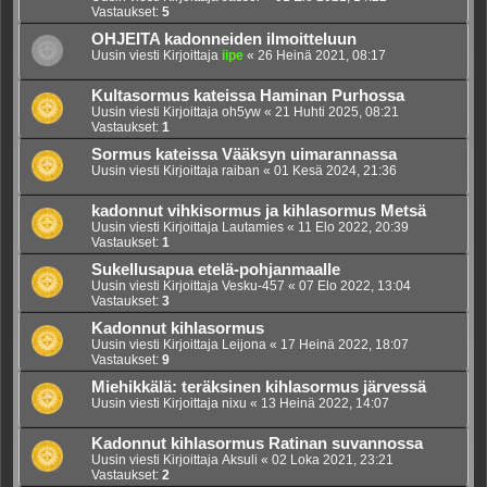
Vastaukset:
5
OHJEITA kadonneiden ilmoitteluun
Uusin viesti Kirjoittaja
iipe
«
26 Heinä 2021, 08:17
Kultasormus kateissa Haminan Purhossa
Uusin viesti Kirjoittaja
oh5yw
«
21 Huhti 2025, 08:21
Vastaukset:
1
Sormus kateissa Vääksyn uimarannassa
Uusin viesti Kirjoittaja
raiban
«
01 Kesä 2024, 21:36
kadonnut vihkisormus ja kihlasormus Metsä
Uusin viesti Kirjoittaja
Lautamies
«
11 Elo 2022, 20:39
Vastaukset:
1
Sukellusapua etelä-pohjanmaalle
Uusin viesti Kirjoittaja
Vesku-457
«
07 Elo 2022, 13:04
Vastaukset:
3
Kadonnut kihlasormus
Uusin viesti Kirjoittaja
Leijona
«
17 Heinä 2022, 18:07
Vastaukset:
9
Miehikkälä: teräksinen kihlasormus järvessä
Uusin viesti Kirjoittaja
nixu
«
13 Heinä 2022, 14:07
Kadonnut kihlasormus Ratinan suvannossa
Uusin viesti Kirjoittaja
Aksuli
«
02 Loka 2021, 23:21
Vastaukset:
2