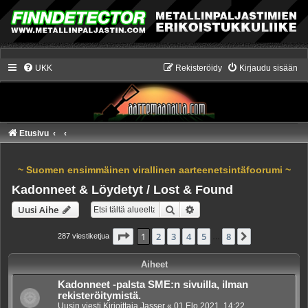
UKK
Rekisteröidy
Kirjaudu sisään
Etusivu
~ Suomen ensimmäinen virallinen aarteenetsintäfoorumi ~
Kadonneet & Löydetyt / Lost & Found
Etsi
Tarkennettu haku
Uusi Aihe
Sivu
1
/
8
1
2
3
4
5
8
Seuraava
287 viestiketjua
…
Aiheet
Kadonneet -palsta SME:n sivuilla, ilman
rekisteröitymistä.
Uusin viesti Kirjoittaja
Jasser
«
01 Elo 2021, 14:22