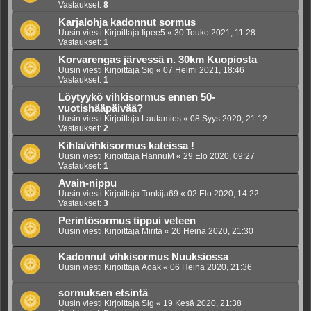
Vastaukset:
8
Karjalohja kadonnut sormus
Uusin viesti Kirjoittaja
Iipee5
«
30 Touko 2021, 11:28
Vastaukset:
1
Korvarengas järvessä n. 30km Kuopiosta
Uusin viesti Kirjoittaja
Sig
«
07 Helmi 2021, 18:46
Vastaukset:
1
Löytyykö vihkisormus ennen 50-
vuotishääpäivää?
Uusin viesti Kirjoittaja
Lautamies
«
08 Syys 2020, 21:12
Vastaukset:
2
Kihla/vihkisormus kateissa !
Uusin viesti Kirjoittaja
HannuM
«
29 Elo 2020, 09:27
Vastaukset:
1
Avain-nippu
Uusin viesti Kirjoittaja
Tonkija69
«
02 Elo 2020, 14:22
Vastaukset:
3
Perintösormus tippui veteen
Uusin viesti Kirjoittaja
Mirita
«
26 Heinä 2020, 21:30
Kadonnut vihkisormus Nuuksiossa
Uusin viesti Kirjoittaja
Aoak
«
06 Heinä 2020, 21:36
sormuksen etsintä
Uusin viesti Kirjoittaja
Sig
«
19 Kesä 2020, 21:38