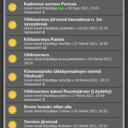
Kadonnut sormus Porissa
Uusin viesti Kirjoittaja
iipe
«
16 Syys 2021, 20:01
Vastaukset:
1
Vihkisormus järvessä kausalassa n. 1m
syvyydessä
Uusin viesti Kirjoittaja
Lautamies
«
16 Elo 2021, 22:19
Vastaukset:
8
Kihlasormus Paimio
Uusin viesti Kirjoittaja
VeeVee
«
27 Heinä 2021, 18:40
Vastaukset:
12
Vihkisormus
Uusin viesti Kirjoittaja
anne.pekkarinen
«
25 Heinä 2021,
18:14
Kiinnostaisiko täkkäysmattojen etsintä
Vihdissä?
Uusin viesti Kirjoittaja
JuhaSip
«
19 Heinä 2021, 18:13
Vastaukset:
5
Vihkisormus katosi Ruostejärven (Löydetty)
Uusin viesti Kirjoittaja
gojira
«
17 Heinä 2021, 14:56
Vastaukset:
3
Drone Isoisän sillan alla
Uusin viesti Kirjoittaja
Cristian
«
02 Heinä 2021, 00:52
Sormus järvessä
Uusin viesti Kirjoittaja
thebeet
«
01 Heinä 2021, 19:10