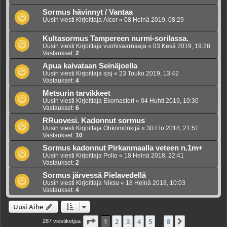
Sormus hävinnyt / Vantaa
Uusin viesti Kirjoittaja
Alcor
«
08 Heinä 2019, 08:29
Kultasormus Tampereen nurmi-sorilassa.
Uusin viesti Kirjoittaja
vuohisaarnaaja
«
03 Kesä 2019, 19:28
Vastaukset:
2
Apua kaivataan Seinäjoella
Uusin viesti Kirjoittaja
sjsj
«
23 Touko 2019, 13:42
Vastaukset:
4
Metsurin tarvikkeet
Uusin viesti Kirjoittaja
Ekomasteri
«
04 Huhti 2019, 10:30
Vastaukset:
6
RRuovesi. Kadonnut sormus
Uusin viesti Kirjoittaja
Öhkömönkijä
«
30 Elo 2018, 21:51
Vastaukset:
10
Sormus kadonnut Pirkanmaalla veteen n.1m+
Uusin viesti Kirjoittaja
Pollo
«
18 Heinä 2018, 22:41
Vastaukset:
2
Sormus järvessä Pielavedellä
Uusin viesti Kirjoittaja
Niksu
«
18 Heinä 2018, 10:03
Vastaukset:
4
Uusi Aihe
Sivu
1
/
8
1
2
3
4
5
8
Seuraava
287 viestiketjua
…