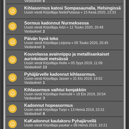
Vastaukset:
6
Kihlasormus katosi Sompasaunalla, Helsingissä
Uusin viesti Kirjoittaja
NeitoPulassa
«
15 Kesä 2020, 13:33
Sormus kadonnut Nurmeksessa
Uusin viesti Kirjoittaja
Artzi
«
12 Touko 2020, 20:48
Vastaukset:
2
Päivän hyvä teko
Uusin viesti Kirjoittaja
Leijona
«
05 Touko 2020, 20:45
Vastaukset:
1
Kouvolassa avainnippu ja metallisankaiset
aurinkolasit metsässä
Uusin viesti Kirjoittaja
Holle
«
05 Syys 2019, 11:09
Vastaukset:
13
Pyhäjärvelle kadonnut kihlasormus.
Uusin viesti Kirjoittaja
Jasser
«
31 Elo 2019, 19:02
Vastaukset:
1
Kihlasormus vaihtui konjakkiin
Uusin viesti Kirjoittaja
HannuM
«
19 Elo 2019, 20:54
Vastaukset:
3
Kadonnut hopeasormus
Uusin viesti Kirjoittaja
Turpi
«
13 Heinä 2019, 23:31
Vastaukset:
8
KaKadonnut kaulakoru Pyhajärvellä
Uusin viesti Kirjoittaja
paukar
«
08 Heinä 2019, 10:21