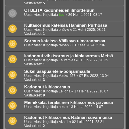
Vastaukset:
5
OHJEITA kadonneiden ilmoitteluun
Uusin viesti Kirjoittaja
iipe
«
26 Heinä 2021, 08:17
Kultasormus kateissa Haminan Purhossa
Uusin viesti Kirjoittaja
oh5yw
«
21 Huhti 2025, 08:21
Vastaukset:
1
Sormus kateissa Vääksyn uimarannassa
Uusin viesti Kirjoittaja
raiban
«
01 Kesä 2024, 21:36
kadonnut vihkisormus ja kihlasormus Metsä
Uusin viesti Kirjoittaja
Lautamies
«
11 Elo 2022, 20:39
Vastaukset:
1
Sukellusapua etelä-pohjanmaalle
Uusin viesti Kirjoittaja
Vesku-457
«
07 Elo 2022, 13:04
Vastaukset:
3
Kadonnut kihlasormus
Uusin viesti Kirjoittaja
Leijona
«
17 Heinä 2022, 18:07
Vastaukset:
9
Miehikkälä: teräksinen kihlasormus järvessä
Uusin viesti Kirjoittaja
nixu
«
13 Heinä 2022, 14:07
Kadonnut kihlasormus Ratinan suvannossa
Uusin viesti Kirjoittaja
Aksuli
«
02 Loka 2021, 23:21
Vastaukset:
2