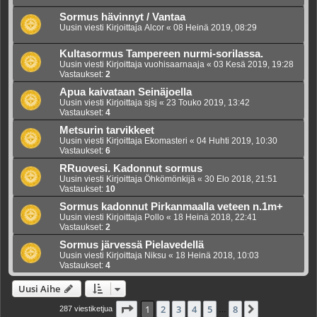
Sormus hävinnyt / Vantaa
Uusin viesti Kirjoittaja
Alcor
«
08 Heinä 2019, 08:29
Kultasormus Tampereen nurmi-sorilassa.
Uusin viesti Kirjoittaja
vuohisaarnaaja
«
03 Kesä 2019, 19:28
Vastaukset:
2
Apua kaivataan Seinäjoella
Uusin viesti Kirjoittaja
sjsj
«
23 Touko 2019, 13:42
Vastaukset:
4
Metsurin tarvikkeet
Uusin viesti Kirjoittaja
Ekomasteri
«
04 Huhti 2019, 10:30
Vastaukset:
6
RRuovesi. Kadonnut sormus
Uusin viesti Kirjoittaja
Öhkömönkijä
«
30 Elo 2018, 21:51
Vastaukset:
10
Sormus kadonnut Pirkanmaalla veteen n.1m+
Uusin viesti Kirjoittaja
Pollo
«
18 Heinä 2018, 22:41
Vastaukset:
2
Sormus järvessä Pielavedellä
Uusin viesti Kirjoittaja
Niksu
«
18 Heinä 2018, 10:03
Vastaukset:
4
Uusi Aihe
Sivu
1
/
8
1
2
3
4
5
8
Seuraava
287 viestiketjua
…