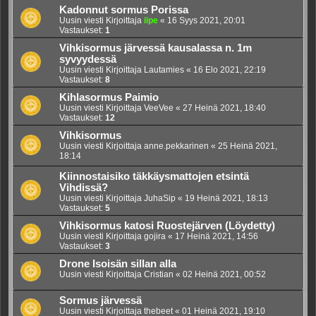
Kadonnut sormus Porissa
Uusin viesti Kirjoittaja
iipe
«
16 Syys 2021, 20:01
Vastaukset:
1
Vihkisormus järvessä kausalassa n. 1m
syvyydessä
Uusin viesti Kirjoittaja
Lautamies
«
16 Elo 2021, 22:19
Vastaukset:
8
Kihlasormus Paimio
Uusin viesti Kirjoittaja
VeeVee
«
27 Heinä 2021, 18:40
Vastaukset:
12
Vihkisormus
Uusin viesti Kirjoittaja
anne.pekkarinen
«
25 Heinä 2021,
18:14
Kiinnostaisiko täkkäysmattojen etsintä
Vihdissä?
Uusin viesti Kirjoittaja
JuhaSip
«
19 Heinä 2021, 18:13
Vastaukset:
5
Vihkisormus katosi Ruostejärven (Löydetty)
Uusin viesti Kirjoittaja
gojira
«
17 Heinä 2021, 14:56
Vastaukset:
3
Drone Isoisän sillan alla
Uusin viesti Kirjoittaja
Cristian
«
02 Heinä 2021, 00:52
Sormus järvessä
Uusin viesti Kirjoittaja
thebeet
«
01 Heinä 2021, 19:10