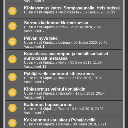
Vastaukset:
6
Kihlasormus katosi Sompasaunalla, Helsingissä
Uusin viesti Kirjoittaja
NeitoPulassa
«
15 Kesä 2020, 13:33
Sormus kadonnut Nurmeksessa
Uusin viesti Kirjoittaja
Artzi
«
12 Touko 2020, 20:48
Vastaukset:
2
Päivän hyvä teko
Uusin viesti Kirjoittaja
Leijona
«
05 Touko 2020, 20:45
Vastaukset:
1
Kouvolassa avainnippu ja metallisankaiset
aurinkolasit metsässä
Uusin viesti Kirjoittaja
Holle
«
05 Syys 2019, 11:09
Vastaukset:
13
Pyhäjärvelle kadonnut kihlasormus.
Uusin viesti Kirjoittaja
Jasser
«
31 Elo 2019, 19:02
Vastaukset:
1
Kihlasormus vaihtui konjakkiin
Uusin viesti Kirjoittaja
HannuM
«
19 Elo 2019, 20:54
Vastaukset:
3
Kadonnut hopeasormus
Uusin viesti Kirjoittaja
Turpi
«
13 Heinä 2019, 23:31
Vastaukset:
8
KaKadonnut kaulakoru Pyhajärvellä
Uusin viesti Kirjoittaja
paukar
«
08 Heinä 2019, 10:21