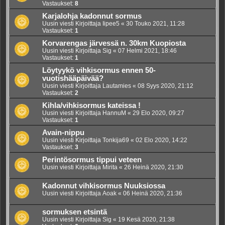
Vastaukset:
8
Karjalohja kadonnut sormus
Uusin viesti Kirjoittaja
Iipee5
«
30 Touko 2021, 11:28
Vastaukset:
1
Korvarengas järvessä n. 30km Kuopiosta
Uusin viesti Kirjoittaja
Sig
«
07 Helmi 2021, 18:46
Vastaukset:
1
Löytyykö vihkisormus ennen 50-
vuotishääpäivää?
Uusin viesti Kirjoittaja
Lautamies
«
08 Syys 2020, 21:12
Vastaukset:
2
Kihla/vihkisormus kateissa !
Uusin viesti Kirjoittaja
HannuM
«
29 Elo 2020, 09:27
Vastaukset:
1
Avain-nippu
Uusin viesti Kirjoittaja
Tonkija69
«
02 Elo 2020, 14:22
Vastaukset:
3
Perintösormus tippui veteen
Uusin viesti Kirjoittaja
Mirita
«
26 Heinä 2020, 21:30
Kadonnut vihkisormus Nuuksiossa
Uusin viesti Kirjoittaja
Aoak
«
06 Heinä 2020, 21:36
sormuksen etsintä
Uusin viesti Kirjoittaja
Sig
«
19 Kesä 2020, 21:38