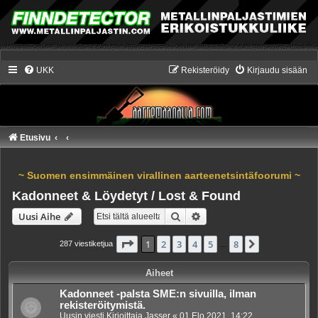
UKK
Rekisteröidy
Kirjaudu sisään
Etusivu
~ Suomen ensimmäinen virallinen aarteenetsintäfoorumi ~
Kadonneet & Löydetyt / Lost & Found
Etsi
Tarkennettu haku
Uusi Aihe
Sivu
1
/
8
1
2
3
4
5
8
Seuraava
287 viestiketjua
…
Aiheet
Kadonneet -palsta SME:n sivuilla, ilman
rekisteröitymistä.
Uusin viesti Kirjoittaja
Jasser
«
01 Elo 2021, 14:22