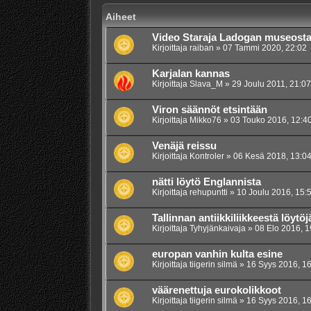
Aiheet
Video Staraja Ladogan museost
Kirjoittaja
raiban
»
07 Tammi 2020, 22:02
Karjalan kannas
Kirjoittaja
Slava_M
»
29 Joulu 2011, 21:07
Viron säännöt etsintään
Kirjoittaja
Mikko76
»
03 Touko 2016, 12:4
Venäjä reissu
Kirjoittaja
Kontroler
»
06 Kesä 2018, 13:0
nätti löytö Englannista
Kirjoittaja
rehupuntti
»
10 Joulu 2016, 15:
Tallinnan antiikkiliikkeestä löytöj
Kirjoittaja
Tyhyjänkaivaja
»
08 Elo 2016, 1
europan vanhin kulta esine
Kirjoittaja
tiigerin silmä
»
16 Syys 2016, 16
väärenettuja eurokolikkoot
Kirjoittaja
tiigerin silmä
»
16 Syys 2016, 16