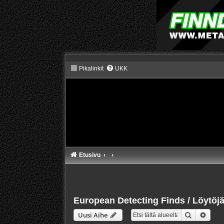
Pikalinkit
UKK
Etusivu
European Detecting Finds / Löytöj
Etsi
Tarke
Uusi Aihe