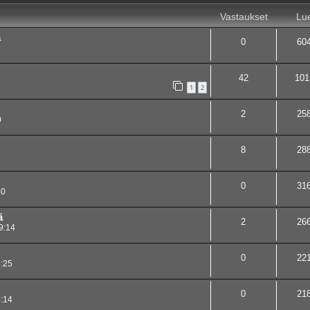
Vastaukset
Lue
a
0
60
42
101
1
2
2
25
0
8
28
4
0
31
50
ä
2
26
9:14
0
22
:25
0
21
:14