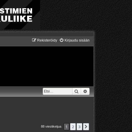
Rekisteröidy
Kirjaudu sisään
Etsi
Tarkennettu haku
1
2
3
Seuraava
88 viestiketjua