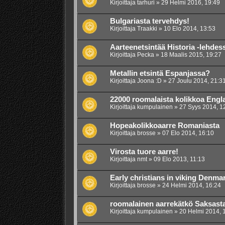
Kirjoittaja
tarhuri
»
29 Helmi 2016, 19:49
Bulgariasta tervehdys!
Kirjoittaja
Traakki
»
10 Elo 2014, 13:53
Aarteenetsintää Historia -lehdes
Kirjoittaja
Pecka
»
18 Maalis 2015, 19:27
Metallin etsintä Espanjassa?
Kirjoittaja
Joona :D
»
27 Joulu 2014, 21:3
22000 roomalaista kolikkoa Engl
Kirjoittaja
kumpulainen
»
27 Syys 2014, 1
Hopeakolikkoaarre Romaniasta
Kirjoittaja
brosse
»
07 Elo 2014, 16:10
Virosta tuore aarre!
Kirjoittaja
nmt
»
09 Elo 2013, 11:13
Early christians in viking Denma
Kirjoittaja
brosse
»
24 Helmi 2014, 16:24
roomalainen aarrekätkö Saksast
Kirjoittaja
kumpulainen
»
20 Helmi 2014, 