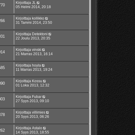
Kirjoittaja
JL
770
05 Helmi 2014, 20:18
Kirjoittaja
kollikko
266
31 Tammi 2014, 23:50
Kirjoittaja
Detektoni
031
22 Joulu 2013, 20:35
Kirjoittaja
vinski
914
21 Marras 2013, 16:14
Kirjoittaja
hoyla
585
11 Marras 2013, 19:24
Kirjoittaja
Kossu
390
01 Loka 2013, 12:32
Kirjoittaja
Fubar
303
27 Syys 2013, 09:10
Kirjoittaja
villimies
878
20 Syys 2013, 06:26
Kirjoittaja
Astalo
262
14 Syys 2013, 18:55