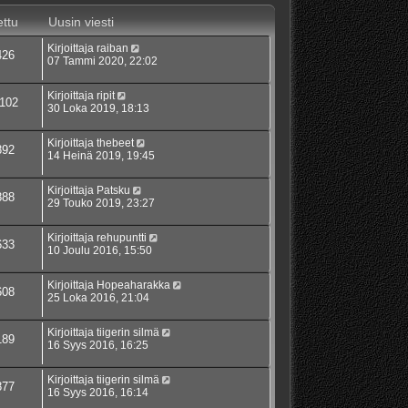
ttu
Uusin viesti
Kirjoittaja
raiban
426
07 Tammi 2020, 22:02
Kirjoittaja
ripit
102
30 Loka 2019, 18:13
Kirjoittaja
thebeet
892
14 Heinä 2019, 19:45
Kirjoittaja
Patsku
888
29 Touko 2019, 23:27
Kirjoittaja
rehupuntti
633
10 Joulu 2016, 15:50
Kirjoittaja
Hopeaharakka
608
25 Loka 2016, 21:04
Kirjoittaja
tiigerin silmä
189
16 Syys 2016, 16:25
Kirjoittaja
tiigerin silmä
877
16 Syys 2016, 16:14