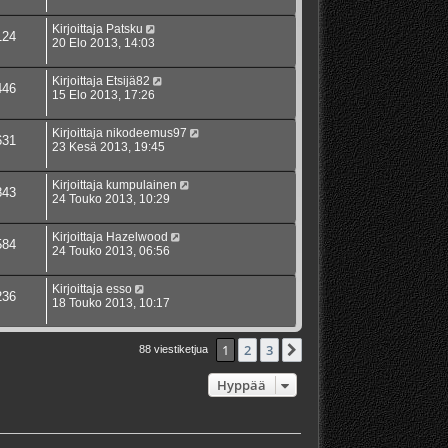
Kirjoittaja
Patsku
124
20 Elo 2013, 14:03
Kirjoittaja
Etsijä82
446
15 Elo 2013, 17:26
Kirjoittaja
nikodeemus97
631
23 Kesä 2013, 19:45
Kirjoittaja
kumpulainen
843
24 Touko 2013, 10:29
Kirjoittaja
Hazelwood
584
24 Touko 2013, 06:56
Kirjoittaja
esso
236
18 Touko 2013, 10:17
1
2
3
Seuraava
88 viestiketjua
Hyppää