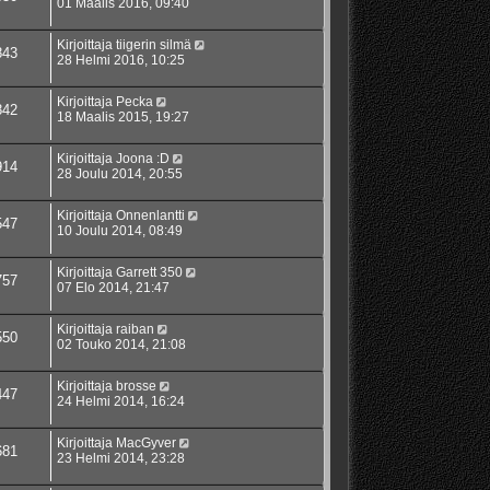
01 Maalis 2016, 09:40
Kirjoittaja
tiigerin silmä
843
28 Helmi 2016, 10:25
Kirjoittaja
Pecka
842
18 Maalis 2015, 19:27
Kirjoittaja
Joona :D
914
28 Joulu 2014, 20:55
Kirjoittaja
Onnenlantti
547
10 Joulu 2014, 08:49
Kirjoittaja
Garrett 350
757
07 Elo 2014, 21:47
Kirjoittaja
raiban
550
02 Touko 2014, 21:08
Kirjoittaja
brosse
447
24 Helmi 2014, 16:24
Kirjoittaja
MacGyver
681
23 Helmi 2014, 23:28