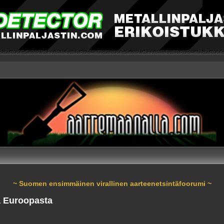
~ Suomen ensimmäinen virallinen aarteenetsintäfoorumi ~
ä Euroopasta
nnettu haku