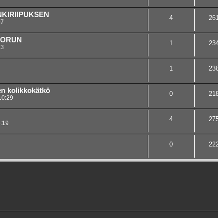
INKIRIIPUKSEN
4
26
07
KORUN
1
23
13
1
23
en kolikkokätkö
0
21
10:29
4
27
:19
0
22