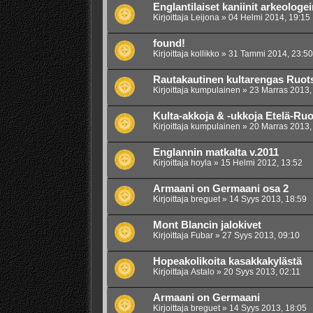
Englantilaiset kaniinit arkeologei
Kirjoittaja
Leijona
»
04 Helmi 2014, 19:15
found!
Kirjoittaja
kollikko
»
31 Tammi 2014, 23:50
Rautakautinen kultarengas Ruots
Kirjoittaja
kumpulainen
»
23 Marras 2013,
Kulta-akkoja & -ukkoja Etelä-Ruo
Kirjoittaja
kumpulainen
»
20 Marras 2013,
Englannin matkalta v.2011
Kirjoittaja
hoyla
»
15 Helmi 2012, 13:52
Armaani on Germaani osa 2
Kirjoittaja
breguet
»
14 Syys 2013, 18:59
Mont Blancin jalokivet
Kirjoittaja
Fubar
»
27 Syys 2013, 09:10
Hopeakolikoita kasakkakylästä
Kirjoittaja
Astalo
»
20 Syys 2013, 02:11
Armaani on Germaani
Kirjoittaja
breguet
»
14 Syys 2013, 18:05