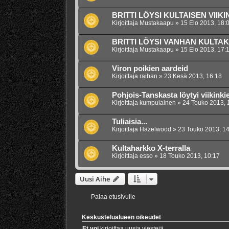
BRITTI LÖYSI KULTAISEN VIIK
Kirjoittaja
Mustakaapu
»
15 Elo 2013, 18:
BRITTI LÖYSI VANHAN KULTA
Kirjoittaja
Mustakaapu
»
15 Elo 2013, 17:
Viron poikien aardeid
Kirjoittaja
raiban
»
23 Kesä 2013, 16:18
Pohjois-Tanskasta löytyi viikinki
Kirjoittaja
kumpulainen
»
24 Touko 2013, 
Tuliaisia...
Kirjoittaja
Hazelwood
»
23 Touko 2013, 14
Kultaharkko X-terralla
Kirjoittaja
esso
»
18 Touko 2013, 10:17
Uusi Aihe
Palaa etusivulle
Keskustelualueen oikeudet
Et voi
kirjoittaa uusia viestejä