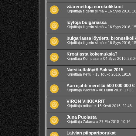
väärenettuja eurokolikkoot
Kirjoittaja
tiigerin silmä
»
16 Syys 2016, 16
löytoja bulgariassa
Kirjoittaja
tiigerin silmä
»
16 Syys 2016, 15
bulgariassa löydettu bronssikoli
Kirjoittaja
tiigerin silmä
»
16 Syys 2016, 15
Kroatiasta kokemuksia?
Kirjoittaja
Kompassi
»
04 Syys 2016, 23:0
Natsikultalöytö Saksa 2015
Kirjoittaja
Kettu
»
13 Touko 2016, 19:16
Aarrejahti merellä/ 500 000 000 €
Kirjoittaja
Wicceri
»
06 Huhti 2016, 17:33
VIRON VIIKKARIT
Kirjoittaja
raiban
»
15 Kesä 2015, 22:46
Juna Puolasta
Kirjoittaja
Zalama
»
27 Elo 2015, 10:16
Latvian piippariporukat