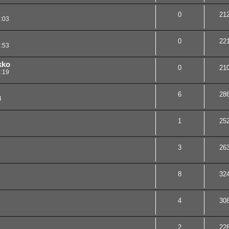
0
21
:03
0
22
:53
kko
0
21
:19
6
28
4
1
25
3
26
8
32
4
30
2
22