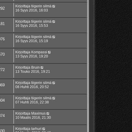
Kirjoittaja
tiigerin silmä
292
16 Syys 2016, 16:03
Kirjoittaja
tiigerin silmä
181
16 Syys 2016, 15:53
Kirjoittaja
tiigerin silmä
076
16 Syys 2016, 15:19
Kirjoittaja
Kompassi
670
13 Syys 2016, 19:20
Kirjoittaja
Bruin
272
13 Touko 2016, 19:21
Kirjoittaja
tiigerin silmä
369
08 Huhti 2016, 20:52
Kirjoittaja
tiigerin silmä
404
07 Huhti 2016, 22:38
Kirjoittaja
Maximus
874
10 Maalis 2016, 21:30
Kirjoittaja
tarhuri
830