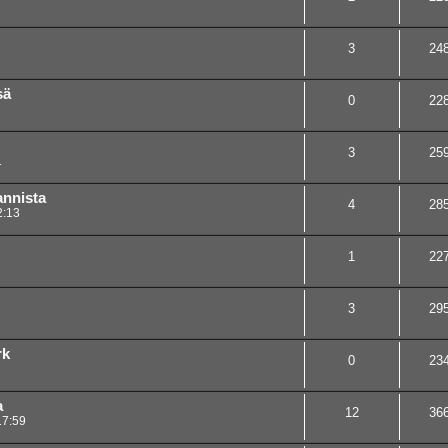
3
24
sä
0
22
3
25
1
annista
4
28
2:13
1
22
3
29
rk
0
23
a
12
36
17:59