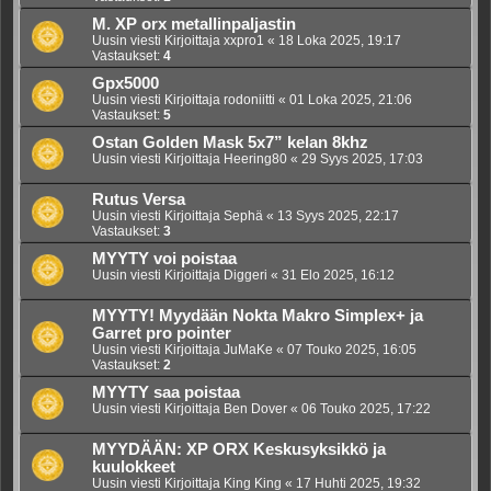
M. XP orx metallinpaljastin
Uusin viesti Kirjoittaja
xxpro1
«
18 Loka 2025, 19:17
Vastaukset:
4
Gpx5000
Uusin viesti Kirjoittaja
rodoniitti
«
01 Loka 2025, 21:06
Vastaukset:
5
Ostan Golden Mask 5x7” kelan 8khz
Uusin viesti Kirjoittaja
Heering80
«
29 Syys 2025, 17:03
Rutus Versa
Uusin viesti Kirjoittaja
Sephä
«
13 Syys 2025, 22:17
Vastaukset:
3
MYYTY voi poistaa
Uusin viesti Kirjoittaja
Diggeri
«
31 Elo 2025, 16:12
MYYTY! Myydään Nokta Makro Simplex+ ja
Garret pro pointer
Uusin viesti Kirjoittaja
JuMaKe
«
07 Touko 2025, 16:05
Vastaukset:
2
MYYTY saa poistaa
Uusin viesti Kirjoittaja
Ben Dover
«
06 Touko 2025, 17:22
MYYDÄÄN: XP ORX Keskusyksikkö ja
kuulokkeet
Uusin viesti Kirjoittaja
King King
«
17 Huhti 2025, 19:32