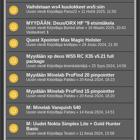
Vaihdetaan ws4 kuulokkeet ws5:siin
Uusin viesti Kirjoittaja
Panu22
«
11 Huhti 2025, 11:50
MYYDÄÄN: Deus/ORX HF "9 etsintäkela
Uusin viesti Kirjoittaja
Buried alive
«
16 Maalis 2025, 10:42
Vastaukset:
1
Quest Xpointer Max Magic Holster
Uusin viesti Kirjoittaja
kivitippu
«
29 Joulu 2024, 21:30
Myydään xp deus WS5 RC X35 v5.21 full
package
Uusin viesti Kirjoittaja
kivenkääntäjä
«
25 Syys 2024, 14:56
Myydään Minelab ProFind 20 pinpointter
Uusin viesti Kirjoittaja
Patsku
«
20 Kesä 2024, 18:23
Myydään Minelab ProFind 15 pinpointter
Uusin viesti Kirjoittaja
Patsku
«
20 Kesä 2024, 18:20
M: Minelab Vanquish 540
Uusin viesti Kirjoittaja
Patsku
«
14 Kesä 2024, 14:51
M: Uudet Nokta Simplex Lite + Gold Hunter
Basic
Uusin viesti Kirjoittaja
Teutori
«
11 Kesä 2024, 15:58