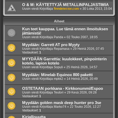
O & M: KÄYTETTYJÄ METALLINPALJASTIMIA
Uusin viesti Kirjoittaja
finndetector.com
«
30 Loka 2013, 15:04
Aiheet
Kun teet kauppaa. Lue tämä ennen ilmoituksen
jättämistä!
Uusin viesti Kirjoittaja
Panda
«
02 Touko 2007, 18:05
Myydään: Garrett AT pro Myyty
Uusin viesti Kirjoittaja
Repamasa
«
29 Heinä 2026, 07:45
Vastaukset:
1
MYYDÄÄN Garrettia: kuulokkeet, pinpointerin
kotelo, lapion kotelo
Uusin viesti Kirjoittaja
Sopuli
«
25 Heinä 2026, 14:57
Myydään: Minelab Equinox 800 paketti
Uusin viesti Kirjoittaja
mpkk2
«
14 Heinä 2026, 20:49
OSTETAAN porkkana - Kirkkonummi/Espoo
Uusin viesti Kirjoittaja
Teutori
«
29 Kesä 2026, 09:28
Vastaukset:
1
Myydään golden mask deep hunter pro 3se
Uusin viesti Kirjoittaja
Marko74
«
22 Touko 2026, 12:27
Vastaukset:
1
Kirjallisuutta