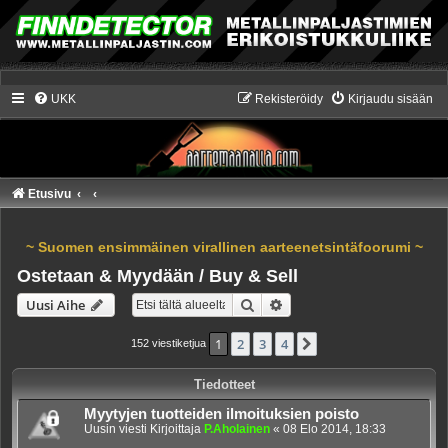
UKK
Rekisteröidy
Kirjaudu sisään
Etusivu
~ Suomen ensimmäinen virallinen aarteenetsintäfoorumi ~
Ostetaan & Myydään / Buy & Sell
Etsi
Tarkennettu haku
Uusi Aihe
1
2
3
4
Seuraava
152 viestiketjua
Tiedotteet
Myytyjen tuotteiden ilmoituksien poisto
Uusin viesti Kirjoittaja
P.Aholainen
«
08 Elo 2014, 18:33