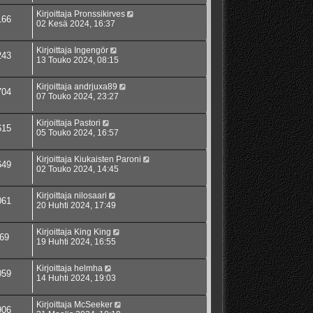
Kirjoittaja
Pronssikirves
166
02 Kesä 2024, 16:37
Kirjoittaja
Ingengör
243
13 Touko 2024, 08:15
Kirjoittaja
andrjuxa89
704
07 Touko 2024, 23:27
Kirjoittaja
Pastori
615
05 Touko 2024, 16:57
Kirjoittaja
Kiukaisten Paroni
649
02 Touko 2024, 14:45
Kirjoittaja
nilosaari
061
20 Huhti 2024, 17:49
Kirjoittaja
King King
69
19 Huhti 2024, 16:55
Kirjoittaja
helmha
059
14 Huhti 2024, 19:03
Kirjoittaja
McSeeker
906