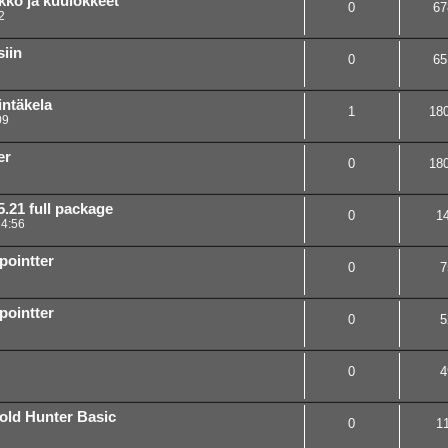
ö ja kuulokkeet
0
67
2
iin
0
65
ntäkela
1
18
09
er
0
18
21 full package
0
1
14:56
pointter
0
7
pointter
0
5
0
4
old Hunter Basic
0
1