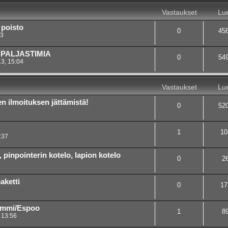
Vastaukset
Lue
 poisto
0
45
33
NPALJASTIMIA
0
54
3, 15:04
Vastaukset
Lue
n ilmoituksen jättämistä!
0
52
1
10
:37
inpointerin kotelo, lapion kotelo
0
2
aketti
0
17
ummi/Espoo
1
8
 13:56