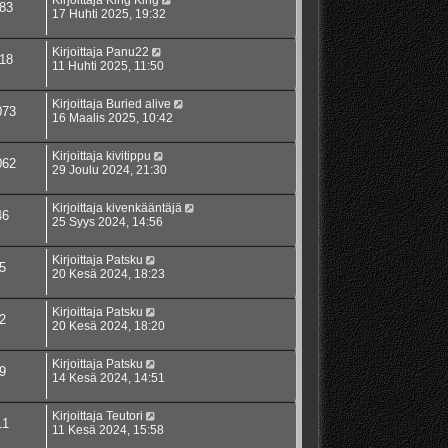
Kirjoittaja
King King
83
17 Huhti 2025, 19:32
Kirjoittaja
Panu22
18
11 Huhti 2025, 11:50
Kirjoittaja
Buried alive
073
16 Maalis 2025, 10:42
Kirjoittaja
kivitippu
062
29 Joulu 2024, 21:30
Kirjoittaja
kivenkääntäjä
46
25 Syys 2024, 14:56
Kirjoittaja
Patsku
5
20 Kesä 2024, 18:23
Kirjoittaja
Patsku
2
20 Kesä 2024, 18:20
Kirjoittaja
Patsku
9
14 Kesä 2024, 14:51
Kirjoittaja
Teutori
11
11 Kesä 2024, 15:58