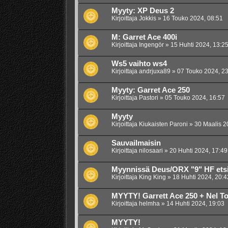
Myyty: XP Deus 2
Kirjoittaja
Jokkis
»
16 Touko 2024, 08:51
M: Garret Ace 400i
Kirjoittaja
Ingengör
»
15 Huhti 2024, 13:2
Ws5 vaihto ws4
Kirjoittaja
andrjuxa89
»
07 Touko 2024, 23
Myyty: Garret Ace 250
Kirjoittaja
Pastori
»
05 Touko 2024, 16:57
Myyty
Kirjoittaja
Kiukaisten Paroni
»
30 Maalis 2
Sauvailmaisin
Kirjoittaja
nilosaari
»
20 Huhti 2024, 17:49
Myynnissä Deus/ORX "9" HF etsi
Kirjoittaja
King King
»
18 Huhti 2024, 20:4
MYYTY! Garrett Ace 250 + Nel T
Kirjoittaja
helmha
»
14 Huhti 2024, 19:03
MYYTY!