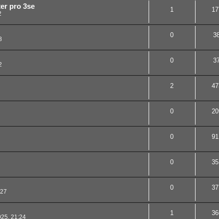
er pro 3se
1
17
2
0
3
8
0
3
2
2
47
0
20
0
91
0
35
0
37
:27
1
36
25, 21:24