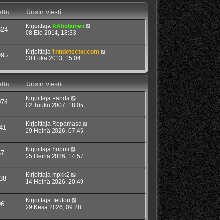
ttu
Uusin viesti
Kirjoittaja
P.Aholainen
824
08 Elo 2014, 18:33
Kirjoittaja
finndetector.com
995
30 Loka 2013, 15:04
ttu
Uusin viesti
Kirjoittaja
Panda
074
02 Touko 2007, 18:05
Kirjoittaja
Repamasa
41
29 Heinä 2026, 07:45
Kirjoittaja
Sopuli
67
25 Heinä 2026, 14:57
Kirjoittaja
mpkk2
38
14 Heinä 2026, 20:49
Kirjoittaja
Teutori
96
29 Kesä 2026, 09:28