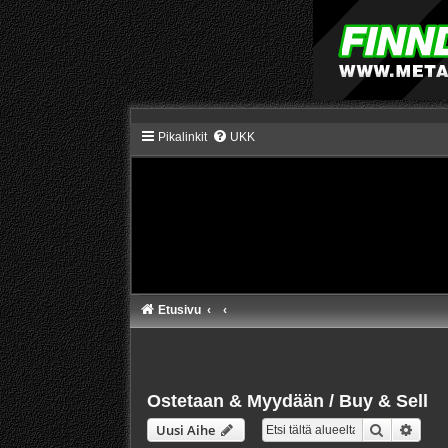
Pikalinkit
UKK
Etusivu
Ostetaan & Myydään / Buy & Sell
Etsi
Tarke
Uusi Aihe