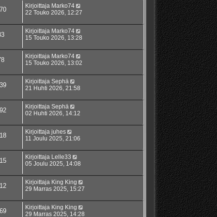
Kirjoittaja
Marko74
70
22 Touko 2026, 12:27
Kirjoittaja
Marko74
83
15 Touko 2026, 13:28
Kirjoittaja
Marko74
78
15 Touko 2026, 13:02
Kirjoittaja
Sephä
39
21 Huhti 2026, 21:58
Kirjoittaja
Sephä
92
02 Huhti 2026, 14:12
Kirjoittaja
juhes
18
11 Joulu 2025, 21:06
Kirjoittaja
Lelle33
15
05 Joulu 2025, 14:08
Kirjoittaja
King King
12
29 Marras 2025, 15:27
Kirjoittaja
King King
69
29 Marras 2025, 14:28