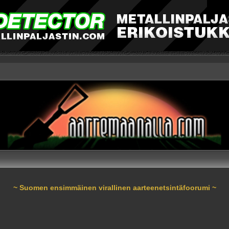
~ Suomen ensimmäinen virallinen aarteenetsintäfoorumi ~
nnettu haku