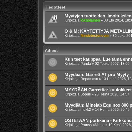
Tiedotteet
Myytyjen tuotteiden ilmoituksien
Kirjoittaja
P.Aholainen
»
08 Elo 2014, 18:
O & M: KÄYTETTYJÄ METALLI
Kirjoittaja
finndetector.com
»
30 Loka 201
Aiheet
Kun teet kauppaa. Lue tämä enne
Kirjoittaja
Panda
»
02 Touko 2007, 18:05
Myydään: Garrett AT pro Myyty
Kirjoittaja
Repamasa
»
13 Heinä 2026, 18
MYYDÄÄN Garrettia: kuulokkeet, p
Kirjoittaja
Sopuli
»
25 Heinä 2026, 14:57
Myydään: Minelab Equinox 800 p
Kirjoittaja
mpkk2
»
14 Heinä 2026, 20:49
OSTETAAN porkkana - Kirkkon
Kirjoittaja
Pronssikäärme
»
19 Kesä 2026,