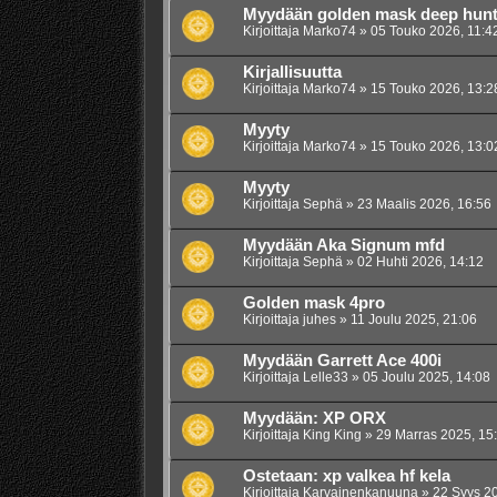
Myydään golden mask deep hunt
Kirjoittaja
Marko74
»
05 Touko 2026, 11:4
Kirjallisuutta
Kirjoittaja
Marko74
»
15 Touko 2026, 13:2
Myyty
Kirjoittaja
Marko74
»
15 Touko 2026, 13:0
Myyty
Kirjoittaja
Sephä
»
23 Maalis 2026, 16:56
Myydään Aka Signum mfd
Kirjoittaja
Sephä
»
02 Huhti 2026, 14:12
Golden mask 4pro
Kirjoittaja
juhes
»
11 Joulu 2025, 21:06
Myydään Garrett Ace 400i
Kirjoittaja
Lelle33
»
05 Joulu 2025, 14:08
Myydään: XP ORX
Kirjoittaja
King King
»
29 Marras 2025, 15
Ostetaan: xp valkea hf kela
Kirjoittaja
Karvainenkanuuna
»
22 Syys 20