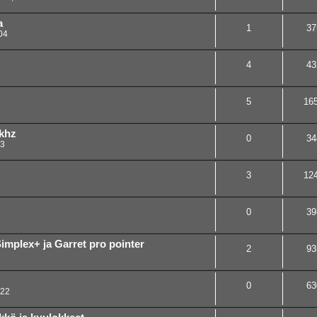
a
1
37
04
4
43
5
16
khz
0
34
03
3
12
0
39
plex+ ja Garret pro pointer
2
93
0
63
:22