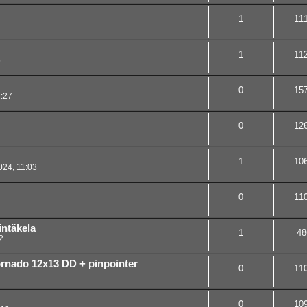
1
11
1
11
5
0
15
:27
0
12
1
10
024, 11:03
0
11
ntäkela
1
48
2
ornado 12x13 DD + pinpointer
0
11
0
10