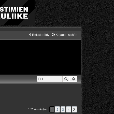
Rekisteröidy
Kirjaudu sisään
Etsi
Tarkennettu haku
1
2
3
4
Seuraava
152 viestiketjua