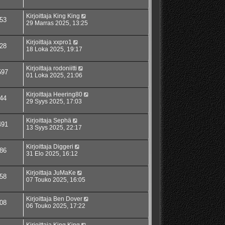
Kirjoittaja
King King
53
29 Marras 2025, 13:25
Kirjoittaja
xxpro1
28
18 Loka 2025, 19:17
Kirjoittaja
rodoniitti
597
01 Loka 2025, 21:06
Kirjoittaja
Heering80
44
29 Syys 2025, 17:03
Kirjoittaja
Sephä
491
13 Syys 2025, 22:17
Kirjoittaja
Diggeri
86
31 Elo 2025, 16:12
Kirjoittaja
JuMaKe
58
07 Touko 2025, 16:05
Kirjoittaja
Ben Dover
08
06 Touko 2025, 17:22