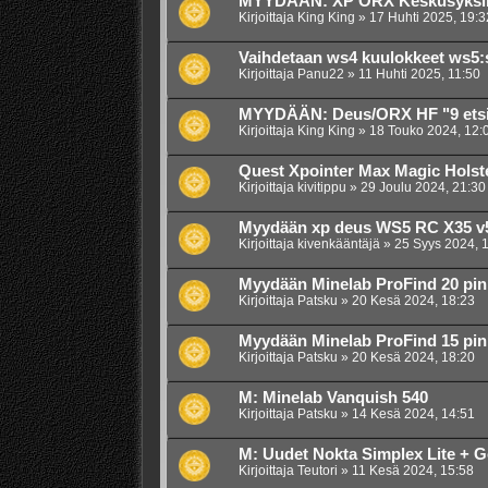
MYYDÄÄN: XP ORX Keskusyksikk
Kirjoittaja
King King
»
17 Huhti 2025, 19:3
Vaihdetaan ws4 kuulokkeet ws5:s
Kirjoittaja
Panu22
»
11 Huhti 2025, 11:50
MYYDÄÄN: Deus/ORX HF "9 etsi
Kirjoittaja
King King
»
18 Touko 2024, 12:
Quest Xpointer Max Magic Holst
Kirjoittaja
kivitippu
»
29 Joulu 2024, 21:30
Myydään xp deus WS5 RC X35 v5.
Kirjoittaja
kivenkääntäjä
»
25 Syys 2024, 
Myydään Minelab ProFind 20 pin
Kirjoittaja
Patsku
»
20 Kesä 2024, 18:23
Myydään Minelab ProFind 15 pin
Kirjoittaja
Patsku
»
20 Kesä 2024, 18:20
M: Minelab Vanquish 540
Kirjoittaja
Patsku
»
14 Kesä 2024, 14:51
M: Uudet Nokta Simplex Lite + G
Kirjoittaja
Teutori
»
11 Kesä 2024, 15:58