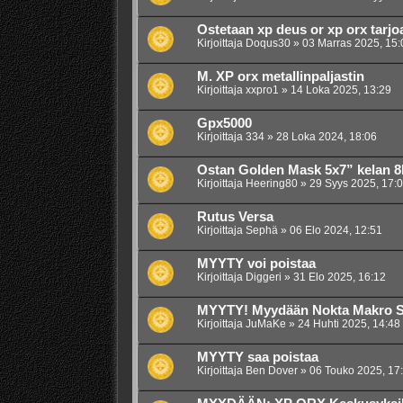
Ostetaan xp deus or xp orx tarjo
Kirjoittaja
Doqus30
»
03 Marras 2025, 15:
M. XP orx metallinpaljastin
Kirjoittaja
xxpro1
»
14 Loka 2025, 13:29
Gpx5000
Kirjoittaja
334
»
28 Loka 2024, 18:06
Ostan Golden Mask 5x7” kelan 8
Kirjoittaja
Heering80
»
29 Syys 2025, 17:
Rutus Versa
Kirjoittaja
Sephä
»
06 Elo 2024, 12:51
MYYTY voi poistaa
Kirjoittaja
Diggeri
»
31 Elo 2025, 16:12
MYYTY! Myydään Nokta Makro Sim
Kirjoittaja
JuMaKe
»
24 Huhti 2025, 14:48
MYYTY saa poistaa
Kirjoittaja
Ben Dover
»
06 Touko 2025, 17