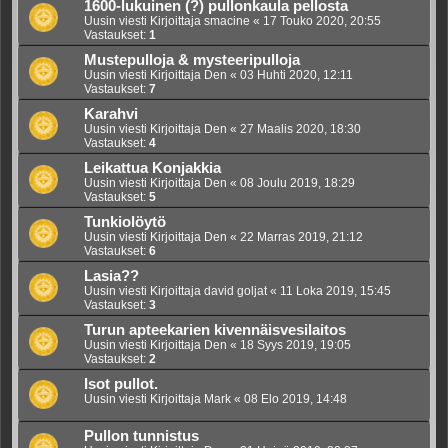
1600-lukuinen (?) pullonkaula pellosta
Uusin viesti Kirjoittaja
smacine
«
17 Touko 2020, 20:55
Vastaukset:
1
Mustepulloja & mysteeripulloja
Uusin viesti Kirjoittaja
Den
«
03 Huhti 2020, 12:11
Vastaukset:
7
Karahvi
Uusin viesti Kirjoittaja
Den
«
27 Maalis 2020, 18:30
Vastaukset:
4
Leikattua Konjakkia
Uusin viesti Kirjoittaja
Den
«
08 Joulu 2019, 18:29
Vastaukset:
5
Tunkiolöytö
Uusin viesti Kirjoittaja
Den
«
22 Marras 2019, 21:12
Vastaukset:
6
Lasia??
Uusin viesti Kirjoittaja
david goljat
«
11 Loka 2019, 15:45
Vastaukset:
3
Turun apteekarien kivennäisvesilaitos
Uusin viesti Kirjoittaja
Den
«
18 Syys 2019, 19:05
Vastaukset:
2
Isot pullot.
Uusin viesti Kirjoittaja
Mark
«
08 Elo 2019, 14:48
Pullon tunnistus