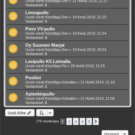
Uusin viesti Kirjoittaja
Den
«
31 Heinä 2019, 22:37
Vastaukset:
2
Limsapullo
Uusin viesti Kirjoittaja
Den
«
19 Kesä 2019, 22:25
Vastaukset:
3
Pieni VV-pullo
Uusin viesti Kirjoittaja
Den
«
19 Kesä 2019, 21:54
Vastaukset:
4
Oy Suomen Marjat
Uusin viesti Kirjoittaja
Den
«
19 Kesä 2019, 20:54
Vastaukset:
5
Lasipullo K5 Leimalla.
Uusin viesti Kirjoittaja
Psi
«
29 Huhti 2019, 15:25
Vastaukset:
3
Posliini
Uusin viesti Kirjoittaja
Kotvakko
«
21 Huhti 2019, 21:10
Vastaukset:
1
Apteekinpullo
Uusin viesti Kirjoittaja
Kotvakko
«
21 Huhti 2019, 21:08
Vastaukset:
2
Uusi Aihe
1
2
3
4
5
Seuraava
179 viestiketjua
Hyppää