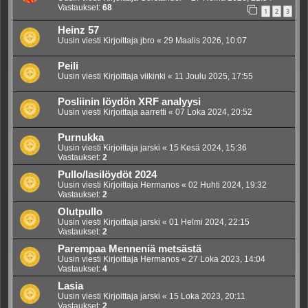
Vastaukset:
68
1
2
3
Heinz 57
Uusin viesti Kirjoittaja
jbro
«
29 Maalis 2026, 10:07
Peili
Uusin viesti Kirjoittaja
viikinki
«
11 Joulu 2025, 17:55
Posliinin löydön XRF analyysi
Uusin viesti Kirjoittaja
aarretti
«
07 Loka 2024, 20:52
Purnukka
Uusin viesti Kirjoittaja
jarski
«
15 Kesä 2024, 15:36
Vastaukset:
2
Pullo/lasilöydöt 2024
Uusin viesti Kirjoittaja
Hermanos
«
02 Huhti 2024, 19:32
Vastaukset:
2
Olutpullo
Uusin viesti Kirjoittaja
jarski
«
01 Helmi 2024, 22:15
Vastaukset:
2
Parempaa Menneniä metsästä
Uusin viesti Kirjoittaja
Hermanos
«
27 Loka 2023, 14:04
Vastaukset:
4
Lasia
Uusin viesti Kirjoittaja
jarski
«
15 Loka 2023, 20:11
Vastaukset:
2