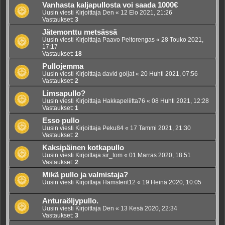
Vanhasta kaljapullosta voi saada 1000€
Uusin viesti Kirjoittaja
Den
«
12 Elo 2021, 21:26
Vastaukset:
3
Jätemonttu metsässä
Uusin viesti Kirjoittaja
Paavo Peltorengas
«
28 Touko 2021,
17:17
Vastaukset:
18
Pullojemma
Uusin viesti Kirjoittaja
david goljat
«
20 Huhti 2021, 07:56
Vastaukset:
2
Limsapullo?
Uusin viesti Kirjoittaja
Hakkapeliitta76
«
08 Huhti 2021, 12:28
Vastaukset:
1
Esso pullo
Uusin viesti Kirjoittaja
Peku84
«
17 Tammi 2021, 21:30
Vastaukset:
2
Kaksipäinen kotkapullo
Uusin viesti Kirjoittaja
sir_tom
«
01 Marras 2020, 18:51
Vastaukset:
2
Mikä pullo ja valmistaja?
Uusin viesti Kirjoittaja
Hamsterit12
«
19 Heinä 2020, 10:05
Anturaöljypullo.
Uusin viesti Kirjoittaja
Den
«
13 Kesä 2020, 22:34
Vastaukset:
3