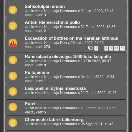
Sähkötolpan eristin
Uusin viesti Kirjoittaja
Hermanos
«
01 Loka 2023, 18:41
Vastaukset:
3
Anton Riemerschmid pullo
Uusin viesti Kirjoittaja
Hermanos
«
31 Touko 2023, 13:37
Vastaukset:
2
Excavation of bottles on the Karelian Isthmus
Uusin viesti Kirjoittaja
Den
«
25 Loka 2022, 23:25
Vastaukset:
273
1
8
9
10
11
…
Ranskalaista oliiviöljyä 1800-luku lasipullo
Uusin viesti Kirjoittaja
Hermanos
«
13 Elo 2022, 09:37
Vastaukset:
9
Pullojemma
Uusin viesti Kirjoittaja
Hermanos
«
04 Huhti 2022, 18:34
Vastaukset:
1
Lasi/posliinilöytöjä maastosta
Uusin viesti Kirjoittaja
Hermanos
«
21 Tammi 2022, 10:17
Puteli
Uusin viesti Kirjoittaja
Hermanos
«
21 Tammi 2022, 09:52
Vastaukset:
5
Chemische fabrik falkenberg
Uusin viesti Kirjoittaja
Hermanos
«
05 Syys 2021, 19:46