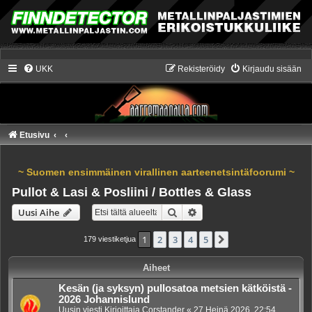
UKK
Rekisteröidy
Kirjaudu sisään
Etusivu
~ Suomen ensimmäinen virallinen aarteenetsintäfoorumi ~
Pullot & Lasi & Posliini / Bottles & Glass
Etsi
Tarkennettu haku
Uusi Aihe
1
2
3
4
5
Seuraava
179 viestiketjua
Aiheet
Kesän (ja syksyn) pullosatoa metsien kätköistä -
2026 Johannislund
Uusin viesti Kirjoittaja
Corstander
«
27 Heinä 2026, 22:54