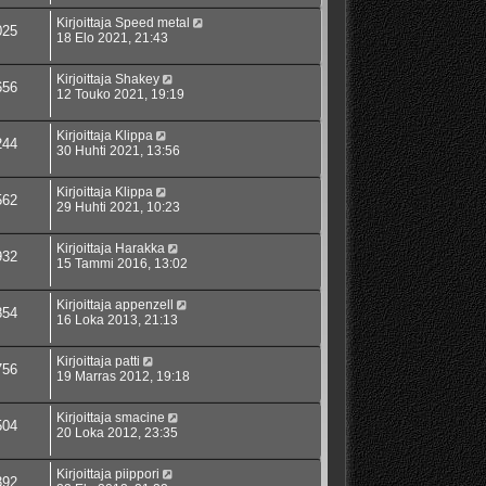
Kirjoittaja
Speed metal
025
18 Elo 2021, 21:43
Kirjoittaja
Shakey
656
12 Touko 2021, 19:19
Kirjoittaja
Klippa
244
30 Huhti 2021, 13:56
Kirjoittaja
Klippa
562
29 Huhti 2021, 10:23
Kirjoittaja
Harakka
932
15 Tammi 2016, 13:02
Kirjoittaja
appenzell
854
16 Loka 2013, 21:13
Kirjoittaja
patti
756
19 Marras 2012, 19:18
Kirjoittaja
smacine
504
20 Loka 2012, 23:35
Kirjoittaja
piippori
392