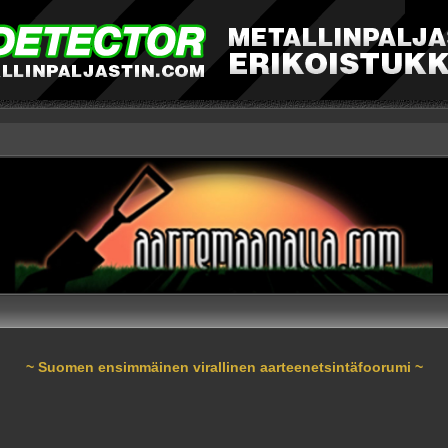
~ Suomen ensimmäinen virallinen aarteenetsintäfoorumi ~
nnettu haku