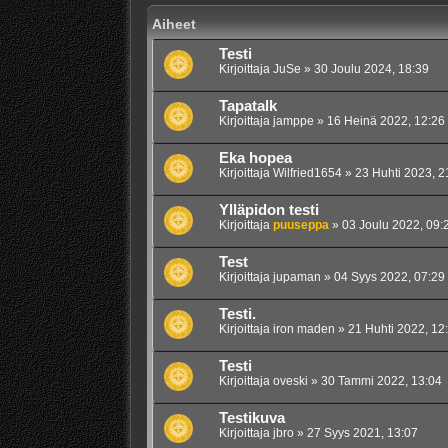
Aiheet
Testi
Kirjoittaja
JuSe
»
30 Joulu 2024, 18:39
Tapatalk
Kirjoittaja
jamppe
»
16 Heinä 2022, 12:26
Eka hopea
Kirjoittaja
Wilfried1654
»
23 Huhti 2023, 2
Ylläpidon testi
Kirjoittaja
puuseppa
»
03 Joulu 2022, 09:
Test
Kirjoittaja
jupaman
»
04 Syys 2022, 07:29
Testi.
Kirjoittaja
iron maden
»
21 Huhti 2022, 12
Testi
Kirjoittaja
oveski
»
30 Tammi 2022, 13:04
Testikuva
Kirjoittaja
jbro
»
27 Syys 2021, 13:07