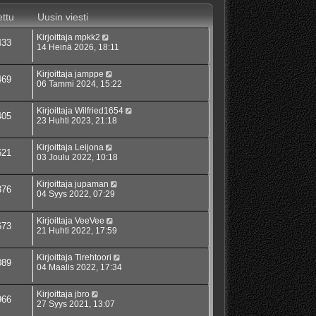
ttu
Uusin viesti
Kirjoittaja
mpkk2
433
14 Heinä 2026, 18:11
Kirjoittaja
jamppe
469
06 Tammi 2024, 15:22
Kirjoittaja
Wilfried1654
405
23 Huhti 2023, 21:18
Kirjoittaja
Leijona
621
03 Joulu 2022, 10:18
Kirjoittaja
jupaman
376
04 Syys 2022, 07:29
Kirjoittaja
VeeVee
673
21 Huhti 2022, 17:59
Kirjoittaja
Tirehtoori
089
04 Maalis 2022, 17:34
Kirjoittaja
jbro
966
27 Syys 2021, 13:07