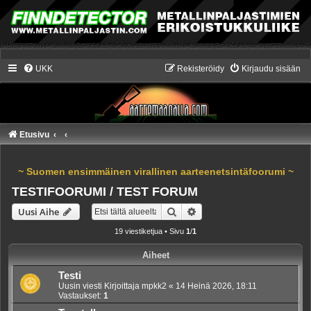
UKK
Rekisteröidy
Kirjaudu sisään
Etusivu
~ Suomen ensimmäinen virallinen aarteenetsintäfoorumi ~
TESTIFOORUMI / TEST FORUM
Etsi
Tarkennettu haku
Uusi Aihe
19 viestiketjua • Sivu
1
/
1
Aiheet
Testi
Uusin viesti Kirjoittaja
mpkk2
«
14 Heinä 2026, 18:11
Vastaukset:
1