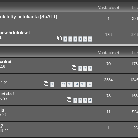
Vastaukset
Lue
nkitetty tietokanta (SuALT)
4
32
nusehdotukset
128
328
1
1
2
3
4
5
6
Vastaukset
Lue
avuksi
70
173
:16
1
2
3
2384
124
21:21
1
92
93
94
95
96
…
ueista !
78
166
16:37
1
2
3
4
ja
11
55
7:26
ä?
1
25
19:44