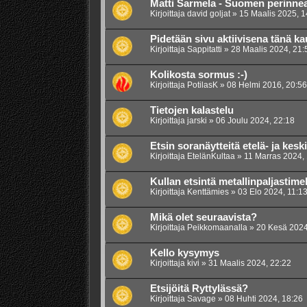
Matti Sarmela - Suomen perinnea
Kirjoittaja
david goljat
»
15 Maalis 2025, 1
Pidetään sivu aktiivisena tänä k
Kirjoittaja
Sappitatti
»
28 Maalis 2024, 21:
Kolikosta sormus :-)
Kirjoittaja
PotilasK
»
08 Helmi 2016, 20:56
Tietojen kalastelu
Kirjoittaja
jarski
»
06 Joulu 2024, 22:18
Etsin soranäytteitä etelä- ja ke
Kirjoittaja
EtelänKultaa
»
11 Marras 2024,
Kullan etsintä metallinpaljastimel
Kirjoittaja
Kenttämies
»
03 Elo 2024, 11:1
Mikä olet seuraavista?
Kirjoittaja
Peikkomaanalla
»
20 Kesä 2024
Kello kysymys
Kirjoittaja
kivi
»
31 Maalis 2024, 22:22
Etsijöitä Ryttylässä?
Kirjoittaja
Savage
»
08 Huhti 2024, 18:26