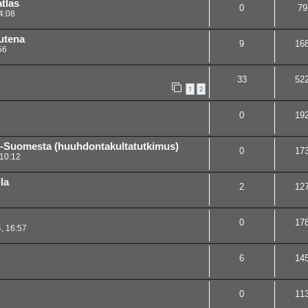
tlas
0
79
4:08
autena
9
16
56
33
52
1
2
0
19
ski-Suomesta (huuhdontakultatutkimus)
0
17
 10:12
la
2
12
3
0
17
, 16:57
6
14
0
11