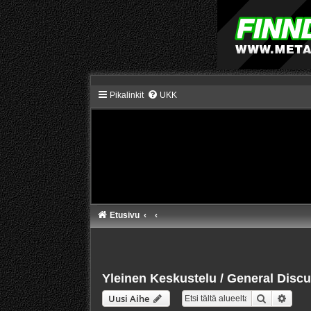
Pikalinkit
UKK
Etusivu
Yleinen Keskustelu / General Disc
Etsi
Tarke
Uusi Aihe