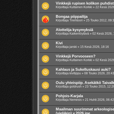
Vinkkejä rupisen kolikon puhdis
Kirjoittaja
Kultainen Korkki
»
22 Kesä 2026
Bongaa piippailija
Kirjoittaja
Tirehtoori
»
25 Touko 2012, 09:
Alottelija kysymyksiä
Kirjoittaja
Kaikenlöytävä
»
02 Kesä 2026, 
Kivi
Kirjoittaja
jarski
»
15 Kesä 2026, 18:16
Vinkkejä Porvooseen?
Kirjoittaja
Kultainen Korkki
»
02 Kesä 2026
Kahlaus ja Sukelluskausi auki?
Kirjoittaja
kivitippu
»
08 Touko 2026, 20:4
Oulu yhteispiip. Asekätkö Taivalk
Kirjoittaja
goldrush
»
23 Touko 2015, 12:2
Pohjois-Karjala
Kirjoittaja
Nemesis
»
21 Huhti 2026, 06:42
Maailman suurimmat arkeologise
(vieläkin) v.2026 jne.