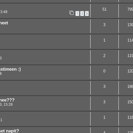
51
79
23:48
1
2
3
neet
3
13
1
11
2
11
3
stimeen :)
0
12
8
3
18
enee???
3
15
3, 15:28
1
11
51
set napit?
4
12