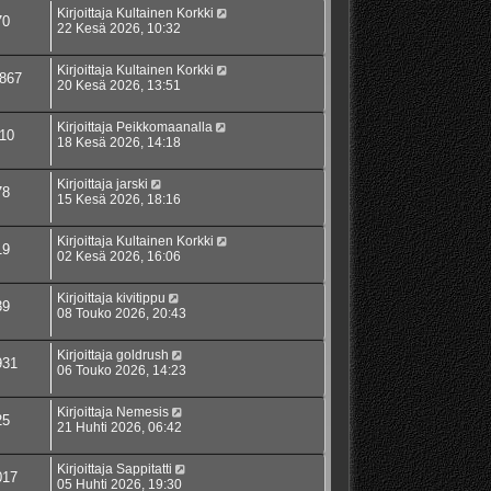
Kirjoittaja
Kultainen Korkki
70
22 Kesä 2026, 10:32
Kirjoittaja
Kultainen Korkki
867
20 Kesä 2026, 13:51
Kirjoittaja
Peikkomaanalla
10
18 Kesä 2026, 14:18
Kirjoittaja
jarski
78
15 Kesä 2026, 18:16
Kirjoittaja
Kultainen Korkki
19
02 Kesä 2026, 16:06
Kirjoittaja
kivitippu
39
08 Touko 2026, 20:43
Kirjoittaja
goldrush
931
06 Touko 2026, 14:23
Kirjoittaja
Nemesis
25
21 Huhti 2026, 06:42
Kirjoittaja
Sappitatti
017
05 Huhti 2026, 19:30