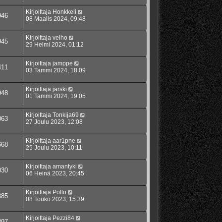
Kirjoittaja
Honkkeli
946
08 Maalis 2024, 09:48
Kirjoittaja
velho
945
29 Helmi 2024, 01:12
Kirjoittaja
jamppe
411
03 Tammi 2024, 18:09
Kirjoittaja
jarski
948
01 Tammi 2024, 19:05
Kirjoittaja
Tonkija69
063
27 Joulu 2023, 12:08
Kirjoittaja
aar1pne
668
25 Joulu 2023, 10:11
Kirjoittaja
amantyki
030
06 Heinä 2023, 20:45
Kirjoittaja
Pollo
885
08 Touko 2023, 15:39
Kirjoittaja
Pezzi84
897