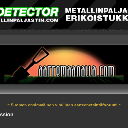
~ Suomen ensimmäinen virallinen aarteenetsintäfoorumi ~
ussion
nnettu haku