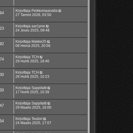
Kirjoittaja
Peikkomaanalla
64
27 Tammi 2026, 03:50
Kirjoittaja
aar1pne
23
24 Joulu 2025, 08:48
Kirjoittaja
Makke25
92
08 Heinä 2025, 20:56
Kirjoittaja
TCH
74
29 Huhti 2025, 18:40
Kirjoittaja
TCH
30
28 Huhti 2025, 10:23
Kirjoittaja
Sappitatti
00
17 Huhti 2025, 10:39
Kirjoittaja
Sappitatti
47
29 Maalis 2025, 16:00
Kirjoittaja
Teutori
54
24 Maalis 2025, 17:07