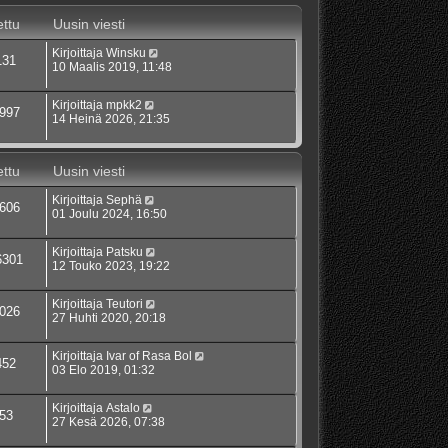
ttu
Uusin viesti
Kirjoittaja
Winsku
131
10 Maalis 2019, 11:48
Kirjoittaja
mpkk2
997
14 Heinä 2026, 21:35
ttu
Uusin viesti
Kirjoittaja
Sephä
606
01 Joulu 2024, 16:50
Kirjoittaja
Patsku
6301
12 Touko 2023, 19:22
Kirjoittaja
Teutori
026
27 Huhti 2020, 20:18
Kirjoittaja
Ivar of Rasa Bol
452
03 Elo 2019, 01:32
Kirjoittaja
Astalo
53
27 Kesä 2026, 07:38