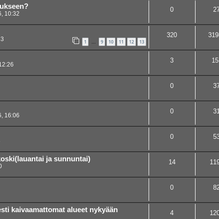
tukseen?
0
2
, 10:32
320
319
33
1
9
10
11
12
13
…
3
15
12:26
0
3
0
3
, 16:06
0
5
3
oski(lauantai ja sunnuntai)
14
11
0
0
8
sti kaivaamattomat alueet nykyään
4
12