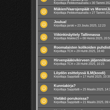
Kirjoittaja
Peikkomaanalla
»
30 Tammi 202
Mäkien/Vaarojenpäät vs Meren/J
Kirjoittaja
Peikkomaanalla
»
27 Tammi 202
Joulua!
Kirjoittaja
jarski
»
23 Joulu 2025, 12:23
Viikinkinäyttely Tallinnassa
Kirjoittaja
Makke25
»
08 Heinä 2025, 20:5
Roomalaisten kolikoiden puhdis
Kirjoittaja
TCH
»
29 Huhti 2025, 18:40
Hirvenpääkivikirveen jäljennökse
Kirjoittaja
TCH
»
28 Huhti 2025, 10:23
Löydön esittelyssä ILM(koodi)
Kirjoittaja
Sappitatti
»
17 Huhti 2025, 10:3
Kunniakirja?
Kirjoittaja
Sappitatti
»
25 Maalis 2025, 14:
Vieläkö porukoissa?
Kirjoittaja
Sappitatti
»
21 Maalis 2025, 09: