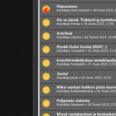
Hiipuminen
Kirjoittaja
OlvinJanoisin
»
06 Kesä 2019, 
On se jännä. Traktorit ja kyntöko
Kirjoittaja
Patsku
»
30 Joulu 2022, 17:56
ArteSeal
Kirjoittaja
Leijona
»
02 Tammi 2024, 18:48
Hyvää Uutta Vuotta 2024!! :)
Kirjoittaja
Tonkija69
»
31 Joulu 2023, 21:4
Insinöörinäkökulma metallinpalja
Kirjoittaja
Tonkija69
»
27 Joulu 2023, 12:0
Joulu!
Kirjoittaja
jarski
»
24 Joulu 2023, 12:51
Miksi vanhan kolikon pinta mur
Kirjoittaja
Kuikkadetecting
»
06 Touko 202
Paljastelu videoita
Kirjoittaja
Newbeeb
»
08 Touko 2023, 11:
Missä rautakautiset ja keskiaikai