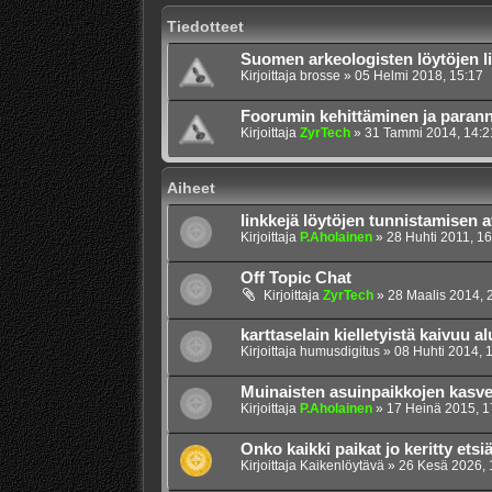
Tiedotteet
Suomen arkeologisten löytöjen li
Kirjoittaja
brosse
»
05 Helmi 2018, 15:17
Foorumin kehittäminen ja paran
Kirjoittaja
ZyrTech
»
31 Tammi 2014, 14:2
Aiheet
linkkejä löytöjen tunnistamisen 
Kirjoittaja
P.Aholainen
»
28 Huhti 2011, 16
Off Topic Chat
Kirjoittaja
ZyrTech
»
28 Maalis 2014, 
karttaselain kielletyistä kaivuu al
Kirjoittaja
humusdigitus
»
08 Huhti 2014, 
Muinaisten asuinpaikkojen kasve
Kirjoittaja
P.Aholainen
»
17 Heinä 2015, 1
Onko kaikki paikat jo keritty etsi
Kirjoittaja
Kaikenlöytävä
»
26 Kesä 2026, 