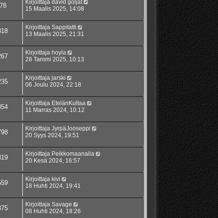
Kirjoittaja
david goljat
78
15 Maalis 2025, 14:08
Kirjoittaja
Sappitatti
818
13 Maalis 2025, 21:31
Kirjoittaja
hoyla
267
28 Tammi 2025, 10:13
Kirjoittaja
jarski
235
06 Joulu 2024, 22:18
Kirjoittaja
EtelänKultaa
354
11 Marras 2024, 10:12
Kirjoittaja
JyrpäJooseppi
798
20 Syys 2024, 19:51
Kirjoittaja
Peikkomaanalla
819
20 Kesä 2024, 16:57
Kirjoittaja
kivi
559
18 Huhti 2024, 19:41
Kirjoittaja
Savage
375
08 Huhti 2024, 18:26