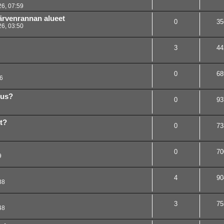
6, 07:59
ärvenrannan alueet
0
35
6, 03:50
3
44
0
68
6
tus?
0
93
t?
0
73
0
70
9
4
90
38
3
75
48