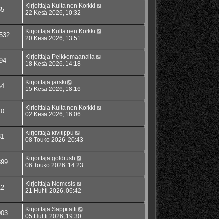
Kirjoittaja
Kultainen Korkki
65
22 Kesä 2026, 10:32
Kirjoittaja
Kultainen Korkki
532
20 Kesä 2026, 13:51
Kirjoittaja
Peikkomaanalla
94
18 Kesä 2026, 14:18
Kirjoittaja
jarski
64
15 Kesä 2026, 18:16
Kirjoittaja
Kultainen Korkki
10
02 Kesä 2026, 16:06
Kirjoittaja
kivitippu
31
08 Touko 2026, 20:43
Kirjoittaja
goldrush
899
06 Touko 2026, 14:23
Kirjoittaja
Nemesis
12
21 Huhti 2026, 06:42
Kirjoittaja
Sappitatti
003
05 Huhti 2026, 19:30