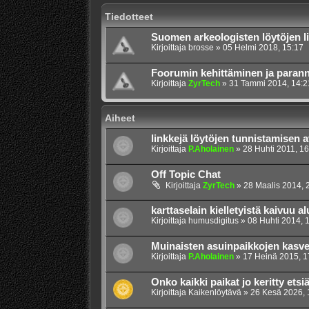
Tiedotteet
Suomen arkeologisten löytöjen li
Kirjoittaja
brosse
»
05 Helmi 2018, 15:17
Foorumin kehittäminen ja paran
Kirjoittaja
ZyrTech
»
31 Tammi 2014, 14:2
Aiheet
linkkejä löytöjen tunnistamisen 
Kirjoittaja
P.Aholainen
»
28 Huhti 2011, 16
Off Topic Chat
Kirjoittaja
ZyrTech
»
28 Maalis 2014, 
karttaselain kielletyistä kaivuu al
Kirjoittaja
humusdigitus
»
08 Huhti 2014, 
Muinaisten asuinpaikkojen kasve
Kirjoittaja
P.Aholainen
»
17 Heinä 2015, 1
Onko kaikki paikat jo keritty etsi
Kirjoittaja
Kaikenlöytävä
»
26 Kesä 2026, 