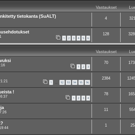
Vastaukset
Lue
nkitetty tietokanta (SuALT)
4
32
nusehdotukset
128
328
1
1
2
3
4
5
6
Vastaukset
Lue
avuksi
70
173
:16
1
2
3
2384
124
21:21
1
92
93
94
95
96
…
ueista !
78
165
16:37
1
2
3
4
ja
11
55
7:26
ä?
1
25
19:44