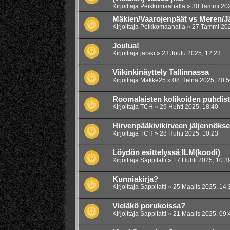
Kirjoittaja
Peikkomaanalla
»
30 Tammi 202
Mäkien/Vaarojenpäät vs Meren/J
Kirjoittaja
Peikkomaanalla
»
27 Tammi 202
Joulua!
Kirjoittaja
jarski
»
23 Joulu 2025, 12:23
Viikinkinäyttely Tallinnassa
Kirjoittaja
Makke25
»
08 Heinä 2025, 20:5
Roomalaisten kolikoiden puhdis
Kirjoittaja
TCH
»
29 Huhti 2025, 18:40
Hirvenpääkivikirveen jäljennökse
Kirjoittaja
TCH
»
28 Huhti 2025, 10:23
Löydön esittelyssä ILM(koodi)
Kirjoittaja
Sappitatti
»
17 Huhti 2025, 10:3
Kunniakirja?
Kirjoittaja
Sappitatti
»
25 Maalis 2025, 14:
Vieläkö porukoissa?
Kirjoittaja
Sappitatti
»
21 Maalis 2025, 09: