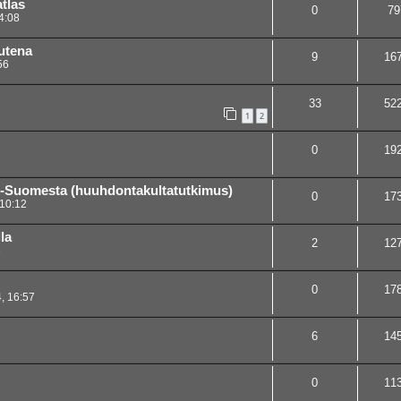
tlas
0
79
4:08
autena
9
16
56
33
52
1
2
0
19
ski-Suomesta (huuhdontakultatutkimus)
0
17
 10:12
la
2
12
3
0
17
, 16:57
6
14
0
11