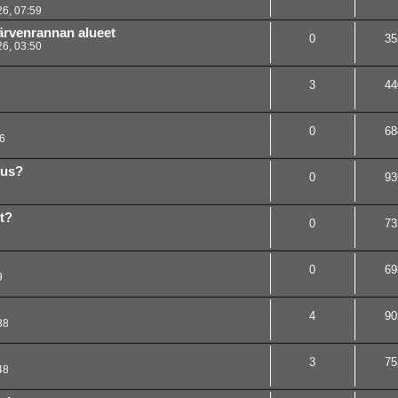
6, 07:59
ärvenrannan alueet
0
35
6, 03:50
3
44
0
68
6
tus?
0
93
t?
0
73
0
69
9
4
90
38
3
75
48