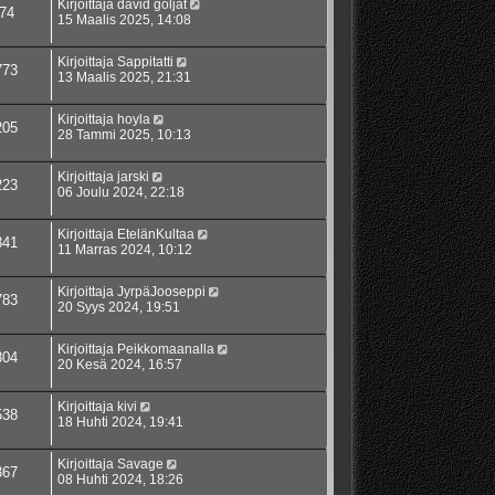
Kirjoittaja
david goljat
74
15 Maalis 2025, 14:08
Kirjoittaja
Sappitatti
773
13 Maalis 2025, 21:31
Kirjoittaja
hoyla
205
28 Tammi 2025, 10:13
Kirjoittaja
jarski
223
06 Joulu 2024, 22:18
Kirjoittaja
EtelänKultaa
341
11 Marras 2024, 10:12
Kirjoittaja
JyrpäJooseppi
783
20 Syys 2024, 19:51
Kirjoittaja
Peikkomaanalla
804
20 Kesä 2024, 16:57
Kirjoittaja
kivi
538
18 Huhti 2024, 19:41
Kirjoittaja
Savage
367
08 Huhti 2024, 18:26