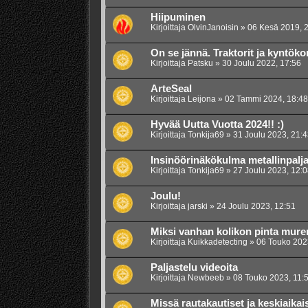
Hiipuminen
Kirjoittaja
OlvinJanoisin
»
06 Kesä 2019, 
On se jännä. Traktorit ja kyntöko
Kirjoittaja
Patsku
»
30 Joulu 2022, 17:56
ArteSeal
Kirjoittaja
Leijona
»
02 Tammi 2024, 18:48
Hyvää Uutta Vuotta 2024!! :)
Kirjoittaja
Tonkija69
»
31 Joulu 2023, 21:4
Insinöörinäkökulma metallinpalja
Kirjoittaja
Tonkija69
»
27 Joulu 2023, 12:0
Joulu!
Kirjoittaja
jarski
»
24 Joulu 2023, 12:51
Miksi vanhan kolikon pinta mur
Kirjoittaja
Kuikkadetecting
»
06 Touko 202
Paljastelu videoita
Kirjoittaja
Newbeeb
»
08 Touko 2023, 11:
Missä rautakautiset ja keskiaikai