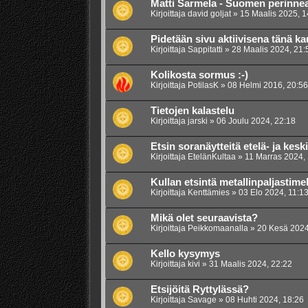
Matti Sarmela - Suomen perinnea
Kirjoittaja
david goljat
»
15 Maalis 2025, 1
Pidetään sivu aktiivisena tänä k
Kirjoittaja
Sappitatti
»
28 Maalis 2024, 21:
Kolikosta sormus :-)
Kirjoittaja
PotilasK
»
08 Helmi 2016, 20:56
Tietojen kalastelu
Kirjoittaja
jarski
»
06 Joulu 2024, 22:18
Etsin soranäytteitä etelä- ja ke
Kirjoittaja
EtelänKultaa
»
11 Marras 2024,
Kullan etsintä metallinpaljastimel
Kirjoittaja
Kenttämies
»
03 Elo 2024, 11:1
Mikä olet seuraavista?
Kirjoittaja
Peikkomaanalla
»
20 Kesä 2024
Kello kysymys
Kirjoittaja
kivi
»
31 Maalis 2024, 22:22
Etsijöitä Ryttylässä?
Kirjoittaja
Savage
»
08 Huhti 2024, 18:26