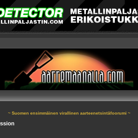
~ Suomen ensimmäinen virallinen aarteenetsintäfoorumi ~
ussion
nnettu haku