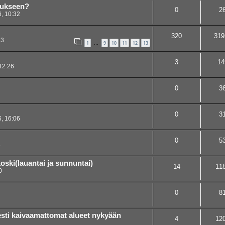
tukseen?
0
2
, 10:32
320
319
33
1
9
10
11
12
13
…
3
14
12:26
0
3
0
3
, 16:06
0
5
3
oski(lauantai ja sunnuntai)
14
11
0
0
8
sti kaivaamattomat alueet nykyään
4
12