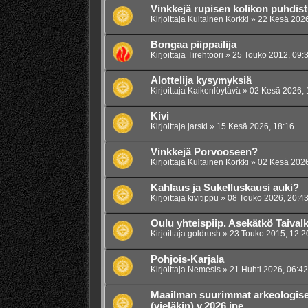
Vinkkejä rupisen kolikon puhdis
Kirjoittaja
Kultainen Korkki
»
22 Kesä 2026
Bongaa piippailija
Kirjoittaja
Tirehtoori
»
25 Touko 2012, 09:
Alottelija kysymyksiä
Kirjoittaja
Kaikenlöytävä
»
02 Kesä 2026, 
Kivi
Kirjoittaja
jarski
»
15 Kesä 2026, 18:16
Vinkkejä Porvooseen?
Kirjoittaja
Kultainen Korkki
»
02 Kesä 2026
Kahlaus ja Sukelluskausi auki?
Kirjoittaja
kivitippu
»
08 Touko 2026, 20:4
Oulu yhteispiip. Asekätkö Taivalk
Kirjoittaja
goldrush
»
23 Touko 2015, 12:2
Pohjois-Karjala
Kirjoittaja
Nemesis
»
21 Huhti 2026, 06:42
Maailman suurimmat arkeologise
(vieläkin) v.2026 jne.