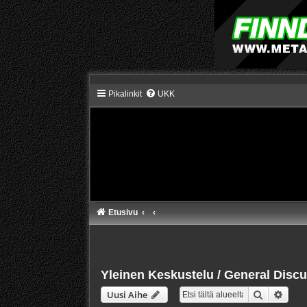
Pikalinkit
UKK
Etusivu
Yleinen Keskustelu / General Disc
Etsi
Tarke
Uusi Aihe