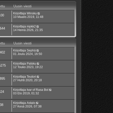
ttu
Uusin viesti
Kirjoittaja
Winsku
100
10 Maalis 2019, 11:48
Kirjoittaja
mpkk2
644
14 Heinä 2026, 21:35
ttu
Uusin viesti
Kirjoittaja
Sephä
402
01 Joulu 2024, 16:50
Kirjoittaja
Patsku
5275
12 Touko 2023, 19:22
Kirjoittaja
Teutori
895
27 Huhti 2020, 20:18
Kirjoittaja
Ivar of Rasa Bol
424
03 Elo 2019, 01:32
Kirjoittaja
Astalo
38
27 Kesä 2026, 07:38