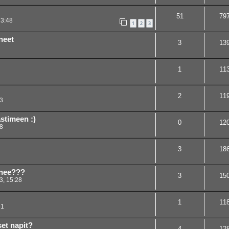
51
79
23:48
1
2
3
neet
3
13
1
11
2
11
3
stimeen :)
0
12
8
3
18
enee???
3
15
3, 15:28
1
11
51
set napit?
4
12