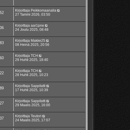
Kirjoittaja
Peikkomaanalla
52
27 Tammi 2026, 03:50
Kirjoittaja
aar1pne
06
24 Joulu 2025, 08:48
Kirjoittaja
Makke25
83
08 Heinä 2025, 20:56
Kirjoittaja
TCH
60
29 Huhti 2025, 18:40
Kirjoittaja
TCH
22
28 Huhti 2025, 10:23
Kirjoittaja
Sappitatti
89
17 Huhti 2025, 10:39
Kirjoittaja
Sappitatti
27
29 Maalis 2025, 16:00
Kirjoittaja
Teutori
37
24 Maalis 2025, 17:07