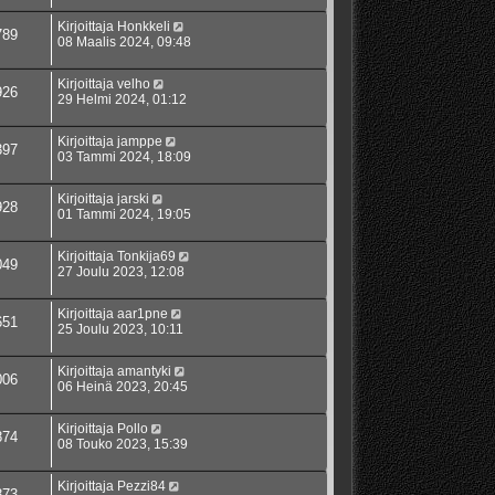
Kirjoittaja
Honkkeli
789
08 Maalis 2024, 09:48
Kirjoittaja
velho
926
29 Helmi 2024, 01:12
Kirjoittaja
jamppe
397
03 Tammi 2024, 18:09
Kirjoittaja
jarski
928
01 Tammi 2024, 19:05
Kirjoittaja
Tonkija69
049
27 Joulu 2023, 12:08
Kirjoittaja
aar1pne
651
25 Joulu 2023, 10:11
Kirjoittaja
amantyki
006
06 Heinä 2023, 20:45
Kirjoittaja
Pollo
874
08 Touko 2023, 15:39
Kirjoittaja
Pezzi84
873