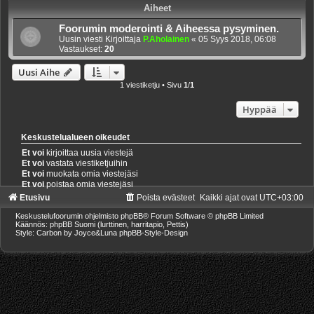
Aiheet
Foorumin moderointi & Aiheessa pysyminen.
Uusin viesti Kirjoittaja
P.Aholainen
«
05 Syys 2018, 06:08
Vastaukset:
20
Uusi Aihe
1 viestiketju • Sivu
1
/
1
Hyppää
Keskustelualueen oikeudet
Et voi
kirjoittaa uusia viestejä
Et voi
vastata viestiketjuihin
Et voi
muokata omia viestejäsi
Et voi
poistaa omia viestejäsi
Etusivu
Poista evästeet
Kaikki ajat ovat
UTC+03:00
Keskustelufoorumin ohjelmisto
phpBB
® Forum Software © phpBB Limited
Käännös: phpBB Suomi (lurttinen, harritapio, Pettis)
Style: Carbon by Joyce&Luna
phpBB-Style-Design