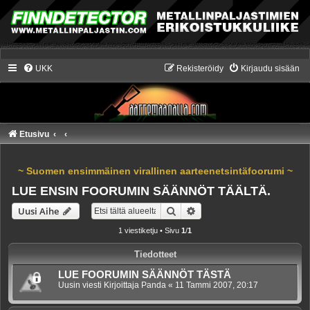
UKK
Rekisteröidy
Kirjaudu sisään
Etusivu
~ Suomen ensimmäinen virallinen aarteenetsintäfoorumi ~
LUE ENSIN FOORUMIN SÄÄNNÖT TÄÄLTÄ.
Etsi
Tarkennettu haku
Uusi Aihe
1 viestiketju • Sivu
1
/
1
Tiedotteet
LUE FOORUMIN SÄÄNNÖT TÄSTÄ
Uusin viesti Kirjoittaja
Panda
«
11 Tammi 2007, 20:17