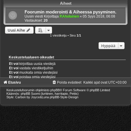
Aiheet
Foorumin moderointi & Aiheessa pysyminen.
Uusin viesti Kirjoittaja
P.Aholainen
«
05 Syys 2018, 06:08
Vastaukset:
20
Uusi Aihe
1 viestiketju • Sivu
1
/
1
Hyppää
Keskustelualueen oikeudet
Et voi
kirjoittaa uusia viestejä
Et voi
vastata viestiketjuihin
Et voi
muokata omia viestejäsi
Et voi
poistaa omia viestejäsi
Etusivu
Poista evästeet
Kaikki ajat ovat
UTC+03:00
Keskustelufoorumin ohjelmisto
phpBB
® Forum Software © phpBB Limited
Käännös: phpBB Suomi (lurttinen, harritapio, Pettis)
Style: Carbon by Joyce&Luna
phpBB-Style-Design