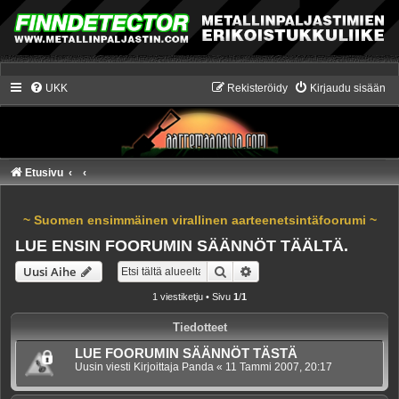
UKK
Rekisteröidy
Kirjaudu sisään
Etusivu
~ Suomen ensimmäinen virallinen aarteenetsintäfoorumi ~
LUE ENSIN FOORUMIN SÄÄNNÖT TÄÄLTÄ.
Etsi
Tarkennettu haku
Uusi Aihe
1 viestiketju • Sivu
1
/
1
Tiedotteet
LUE FOORUMIN SÄÄNNÖT TÄSTÄ
Uusin viesti Kirjoittaja
Panda
«
11 Tammi 2007, 20:17