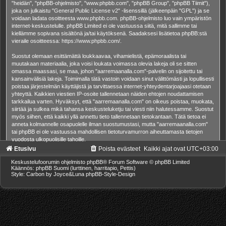
"heidän", "phpBB-ohjelmisto", "www.phpbb.com", "phpBB Group", "phpBB Tiimit"),
joka on julkaistu "
General Public License v2
" -lisenssillä (jälkeenpäin "GPL") ja se
voidaan ladata osoitteesta
www.phpbb.com
. phpBB-ohjelmisto luo vain ympäristön
internet-keskustelulle. phpBB Limited ei ole vastuussa siitä, mitä sallimme tai
kiellämme sopivana sisältönä ja/tai käytöksenä. Saadaksesi lisätietoa phpBB:stä
vieraile osoitteessa:
https://www.phpbb.com/
.
Suostut olemaan esittämättä loukkaavaa, vihamielistä, epämoraalista tai
muutakaan materiaalia, joka voisi loukata voimassa olevia lakeja oli se sitten
omassa maassasi, se maa, johon "aarremaanalla.com"-palvelin on sijoitettu tai
kansainvälisiä lakeja. Toimimalla tätä vastoin voidaan sinut välittömästi ja lopullisesti
poistaa järjestelmän käyttäjistä ja tarvittaessa internet-yhteydentarjoajaasi otetaan
yhteyttä. Kaikkien viestien IP-osoite tallennetaan näiden ehtojen noudattamisen
tarkkailua varten. Hyväksyt, että "aarremaanalla.com" on oikeus poistaa, muokata,
siirtää ja sulkea mikä tahansa keskusteluketju tai viesti niin halutessamme. Suostut
myös siihen, että kaikki yllä annettu tieto tallennetaan tietokantaan. Tätä tietoa ei
anneta kolmannelle osapuolelle ilman suostumustasi, mutta "aarremaanalla.com"
tai phpBB ei ole vastuussa mahdollisen tietoturvamurron aiheuttamasta tietojen
vuodosta ulkopuolisille tahoille.
Etusivu
Poista evästeet
Kaikki ajat ovat
UTC+03:00
Keskustelufoorumin ohjelmisto
phpBB
® Forum Software © phpBB Limited
Käännös: phpBB Suomi (lurttinen, harritapio, Pettis)
Style: Carbon by Joyce&Luna
phpBB-Style-Design