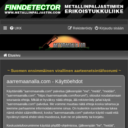
UKK
Rekisteröidy
Kirjaudu sisään
Etusivu
~ Suomen ensimmäinen virallinen aarteenetsintäfoorumi ~
aarremaanalla.com - Käyttöehdot
Käyttämällä "aarremaanalla.com" palvelua (jälkeenpäin "me", "meitä", "meidän",
"aarremaanalla.com", "https://aarremaanalla.com/foorumi"), sitoudut noudattamaan
seuraavia ehtoja. Mikäli et hyväksy näitä ehtoja, älä rekisteröidy ja/tai käytä
"aarremaanalla.com"-palvelua. Me voimme muuttaa näitä ehtoja koska tahansa ja
teemme parhaamme informoidaksemme sinua. On kuitenkin suositeltavaa lukea
nämä ehdot säännöllisesti, koska "aarremaanalla.com"-palvelun käyttö vaatii että
hyväksyt nämä ehdot siinä muodossa, kuin ne on päivitetty tai korjattu.
Keskustelufoorumimme käyttää phpBB-ohjelmistoa, (jälkeenpäin "he", "heidät",