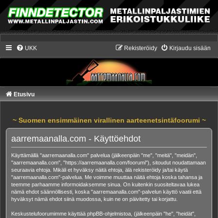
UKK
Rekisteröidy
Kirjaudu sisään
Etusivu
~ Suomen ensimmäinen virallinen aarteenetsintäfoorumi ~
aarremaanalla.com - Käyttöehdot
Käyttämällä "aarremaanalla.com" palvelua (jälkeenpäin "me", "meitä", "meidän",
"aarremaanalla.com", "https://aarremaanalla.com/foorumi"), sitoudut noudattamaan
seuraavia ehtoja. Mikäli et hyväksy näitä ehtoja, älä rekisteröidy ja/tai käytä
"aarremaanalla.com"-palvelua. Me voimme muuttaa näitä ehtoja koska tahansa ja
teemme parhaamme informoidaksemme sinua. On kuitenkin suositeltavaa lukea
nämä ehdot säännöllisesti, koska "aarremaanalla.com"-palvelun käyttö vaatii että
hyväksyt nämä ehdot siinä muodossa, kuin ne on päivitetty tai korjattu.
Keskustelufoorumimme käyttää phpBB-ohjelmistoa, (jälkeenpäin "he", "heidät",