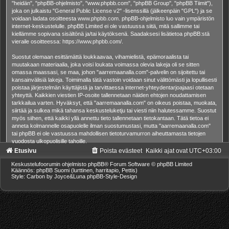
"heidän", "phpBB-ohjelmisto", "www.phpbb.com", "phpBB Group", "phpBB Tiimit"),
joka on julkaistu "
General Public License v2
" -lisenssillä (jälkeenpäin "GPL") ja se
voidaan ladata osoitteesta
www.phpbb.com
. phpBB-ohjelmisto luo vain ympäristön
internet-keskustelulle. phpBB Limited ei ole vastuussa siitä, mitä sallimme tai
kiellämme sopivana sisältönä ja/tai käytöksenä. Saadaksesi lisätietoa phpBB:stä
vieraile osoitteessa:
https://www.phpbb.com/
.
Suostut olemaan esittämättä loukkaavaa, vihamielistä, epämoraalista tai
muutakaan materiaalia, joka voisi loukata voimassa olevia lakeja oli se sitten
omassa maassasi, se maa, johon "aarremaanalla.com"-palvelin on sijoitettu tai
kansainvälisiä lakeja. Toimimalla tätä vastoin voidaan sinut välittömästi ja lopullisesti
poistaa järjestelmän käyttäjistä ja tarvittaessa internet-yhteydentarjoajaasi otetaan
yhteyttä. Kaikkien viestien IP-osoite tallennetaan näiden ehtojen noudattamisen
tarkkailua varten. Hyväksyt, että "aarremaanalla.com" on oikeus poistaa, muokata,
siirtää ja sulkea mikä tahansa keskusteluketju tai viesti niin halutessamme. Suostut
myös siihen, että kaikki yllä annettu tieto tallennetaan tietokantaan. Tätä tietoa ei
anneta kolmannelle osapuolelle ilman suostumustasi, mutta "aarremaanalla.com"
tai phpBB ei ole vastuussa mahdollisen tietoturvamurron aiheuttamasta tietojen
vuodosta ulkopuolisille tahoille.
Etusivu
Poista evästeet
Kaikki ajat ovat
UTC+03:00
Keskustelufoorumin ohjelmisto
phpBB
® Forum Software © phpBB Limited
Käännös: phpBB Suomi (lurttinen, harritapio, Pettis)
Style: Carbon by Joyce&Luna
phpBB-Style-Design