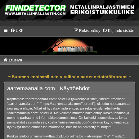
UKK
Rekisteröidy
Kirjaudu sisään
Etusivu
~ Suomen ensimmäinen virallinen aarteenetsintäfoorumi ~
aarremaanalla.com - Käyttöehdot
Käyttämällä "aarremaanalla.com" palvelua (jälkeenpäin "me", "meitä", "meidän",
"aarremaanalla.com", "https://aarremaanalla.com/foorumi"), sitoudut noudattamaan
seuraavia ehtoja. Mikäli et hyväksy näitä ehtoja, älä rekisteröidy ja/tai käytä
"aarremaanalla.com"-palvelua. Me voimme muuttaa näitä ehtoja koska tahansa ja
teemme parhaamme informoidaksemme sinua. On kuitenkin suositeltavaa lukea
nämä ehdot säännöllisesti, koska "aarremaanalla.com"-palvelun käyttö vaatii että
hyväksyt nämä ehdot siinä muodossa, kuin ne on päivitetty tai korjattu.
Keskustelufoorumimme käyttää phpBB-ohjelmistoa, (jälkeenpäin "he", "heidät",