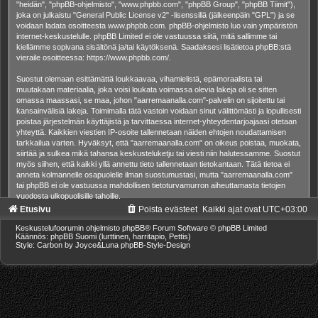
"heidän", "phpBB-ohjelmisto", "www.phpbb.com", "phpBB Group", "phpBB Tiimit"),
joka on julkaistu "
General Public License v2
" -lisenssillä (jälkeenpäin "GPL") ja se
voidaan ladata osoitteesta
www.phpbb.com
. phpBB-ohjelmisto luo vain ympäristön
internet-keskustelulle. phpBB Limited ei ole vastuussa siitä, mitä sallimme tai
kiellämme sopivana sisältönä ja/tai käytöksenä. Saadaksesi lisätietoa phpBB:stä
vieraile osoitteessa:
https://www.phpbb.com/
.
Suostut olemaan esittämättä loukkaavaa, vihamielistä, epämoraalista tai
muutakaan materiaalia, joka voisi loukata voimassa olevia lakeja oli se sitten
omassa maassasi, se maa, johon "aarremaanalla.com"-palvelin on sijoitettu tai
kansainvälisiä lakeja. Toimimalla tätä vastoin voidaan sinut välittömästi ja lopullisesti
poistaa järjestelmän käyttäjistä ja tarvittaessa internet-yhteydentarjoajaasi otetaan
yhteyttä. Kaikkien viestien IP-osoite tallennetaan näiden ehtojen noudattamisen
tarkkailua varten. Hyväksyt, että "aarremaanalla.com" on oikeus poistaa, muokata,
siirtää ja sulkea mikä tahansa keskusteluketju tai viesti niin halutessamme. Suostut
myös siihen, että kaikki yllä annettu tieto tallennetaan tietokantaan. Tätä tietoa ei
anneta kolmannelle osapuolelle ilman suostumustasi, mutta "aarremaanalla.com"
tai phpBB ei ole vastuussa mahdollisen tietoturvamurron aiheuttamasta tietojen
vuodosta ulkopuolisille tahoille.
Etusivu
Poista evästeet
Kaikki ajat ovat
UTC+03:00
Keskustelufoorumin ohjelmisto
phpBB
® Forum Software © phpBB Limited
Käännös: phpBB Suomi (lurttinen, harritapio, Pettis)
Style: Carbon by Joyce&Luna
phpBB-Style-Design