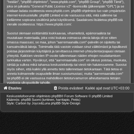
"heidän", "phpBB-ohjelmisto", "www.phpbb.com", "phpBB Group", "phpBB Tiimit"),
joka on julkaistu "
General Public License v2
" -lisenssillä (jälkeenpäin "GPL") ja se
voidaan ladata osoitteesta
www.phpbb.com
. phpBB-ohjelmisto luo vain ympäristön
internet-keskustelulle. phpBB Limited ei ole vastuussa siitä, mitä sallimme tai
kiellämme sopivana sisältönä ja/tai käytöksenä. Saadaksesi lisätietoa phpBB:stä
vieraile osoitteessa:
https://www.phpbb.com/
.
Suostut olemaan esittämättä loukkaavaa, vihamielistä, epämoraalista tai
muutakaan materiaalia, joka voisi loukata voimassa olevia lakeja oli se sitten
omassa maassasi, se maa, johon "aarremaanalla.com"-palvelin on sijoitettu tai
kansainvälisiä lakeja. Toimimalla tätä vastoin voidaan sinut välittömästi ja lopullisesti
poistaa järjestelmän käyttäjistä ja tarvittaessa internet-yhteydentarjoajaasi otetaan
yhteyttä. Kaikkien viestien IP-osoite tallennetaan näiden ehtojen noudattamisen
tarkkailua varten. Hyväksyt, että "aarremaanalla.com" on oikeus poistaa, muokata,
siirtää ja sulkea mikä tahansa keskusteluketju tai viesti niin halutessamme. Suostut
myös siihen, että kaikki yllä annettu tieto tallennetaan tietokantaan. Tätä tietoa ei
anneta kolmannelle osapuolelle ilman suostumustasi, mutta "aarremaanalla.com"
tai phpBB ei ole vastuussa mahdollisen tietoturvamurron aiheuttamasta tietojen
vuodosta ulkopuolisille tahoille.
Etusivu
Poista evästeet
Kaikki ajat ovat
UTC+03:00
Keskustelufoorumin ohjelmisto
phpBB
® Forum Software © phpBB Limited
Käännös: phpBB Suomi (lurttinen, harritapio, Pettis)
Style: Carbon by Joyce&Luna
phpBB-Style-Design