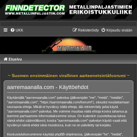
UKK
Rekisteröidy
Kirjaudu sisään
Etusivu
~ Suomen ensimmäinen virallinen aarteenetsintäfoorumi ~
aarremaanalla.com - Käyttöehdot
Käyttämällä "aarremaanalla.com" palvelua (jälkeenpäin "me", "meitä", "meidän",
"aarremaanalla.com", "https://aarremaanalla.com/foorumi"), sitoudut noudattamaan
seuraavia ehtoja. Mikäli et hyväksy näitä ehtoja, älä rekisteröidy ja/tai käytä
"aarremaanalla.com"-palvelua. Me voimme muuttaa näitä ehtoja koska tahansa ja
teemme parhaamme informoidaksemme sinua. On kuitenkin suositeltavaa lukea
nämä ehdot säännöllisesti, koska "aarremaanalla.com"-palvelun käyttö vaatii että
hyväksyt nämä ehdot siinä muodossa, kuin ne on päivitetty tai korjattu.
Keskustelufoorumimme käyttää phpBB-ohjelmistoa, (jälkeenpäin "he", "heidät",