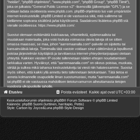
"heidän", "phpBB-ohjelmisto", "www.phpbb.com", "phpBB Group", "phpBB Tiimit"),
joka on julkaistu "
General Public License v2
" -lisenssillä (jälkeenpäin "GPL") ja se
voidaan ladata osoitteesta
www.phpbb.com
. phpBB-ohjelmisto luo vain ympäristön
internet-keskustelulle. phpBB Limited ei ole vastuussa siitä, mitä sallimme tai
kiellämme sopivana sisältönä ja/tai käytöksenä. Saadaksesi lisätietoa phpBB:stä
vieraile osoitteessa:
https://www.phpbb.com/
.
Suostut olemaan esittämättä loukkaavaa, vihamielistä, epämoraalista tai
muutakaan materiaalia, joka voisi loukata voimassa olevia lakeja oli se sitten
omassa maassasi, se maa, johon "aarremaanalla.com"-palvelin on sijoitettu tai
kansainvälisiä lakeja. Toimimalla tätä vastoin voidaan sinut välittömästi ja lopullisesti
poistaa järjestelmän käyttäjistä ja tarvittaessa internet-yhteydentarjoajaasi otetaan
yhteyttä. Kaikkien viestien IP-osoite tallennetaan näiden ehtojen noudattamisen
tarkkailua varten. Hyväksyt, että "aarremaanalla.com" on oikeus poistaa, muokata,
siirtää ja sulkea mikä tahansa keskusteluketju tai viesti niin halutessamme. Suostut
myös siihen, että kaikki yllä annettu tieto tallennetaan tietokantaan. Tätä tietoa ei
anneta kolmannelle osapuolelle ilman suostumustasi, mutta "aarremaanalla.com"
tai phpBB ei ole vastuussa mahdollisen tietoturvamurron aiheuttamasta tietojen
vuodosta ulkopuolisille tahoille.
Etusivu
Poista evästeet
Kaikki ajat ovat
UTC+03:00
Keskustelufoorumin ohjelmisto
phpBB
® Forum Software © phpBB Limited
Käännös: phpBB Suomi (lurttinen, harritapio, Pettis)
Style: Carbon by Joyce&Luna
phpBB-Style-Design