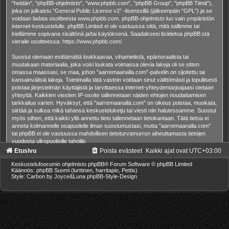
"heidän", "phpBB-ohjelmisto", "www.phpbb.com", "phpBB Group", "phpBB Tiimit"),
joka on julkaistu "
General Public License v2
" -lisenssillä (jälkeenpäin "GPL") ja se
voidaan ladata osoitteesta
www.phpbb.com
. phpBB-ohjelmisto luo vain ympäristön
internet-keskustelulle. phpBB Limited ei ole vastuussa siitä, mitä sallimme tai
kiellämme sopivana sisältönä ja/tai käytöksenä. Saadaksesi lisätietoa phpBB:stä
vieraile osoitteessa:
https://www.phpbb.com/
.
Suostut olemaan esittämättä loukkaavaa, vihamielistä, epämoraalista tai
muutakaan materiaalia, joka voisi loukata voimassa olevia lakeja oli se sitten
omassa maassasi, se maa, johon "aarremaanalla.com"-palvelin on sijoitettu tai
kansainvälisiä lakeja. Toimimalla tätä vastoin voidaan sinut välittömästi ja lopullisesti
poistaa järjestelmän käyttäjistä ja tarvittaessa internet-yhteydentarjoajaasi otetaan
yhteyttä. Kaikkien viestien IP-osoite tallennetaan näiden ehtojen noudattamisen
tarkkailua varten. Hyväksyt, että "aarremaanalla.com" on oikeus poistaa, muokata,
siirtää ja sulkea mikä tahansa keskusteluketju tai viesti niin halutessamme. Suostut
myös siihen, että kaikki yllä annettu tieto tallennetaan tietokantaan. Tätä tietoa ei
anneta kolmannelle osapuolelle ilman suostumustasi, mutta "aarremaanalla.com"
tai phpBB ei ole vastuussa mahdollisen tietoturvamurron aiheuttamasta tietojen
vuodosta ulkopuolisille tahoille.
Etusivu
Poista evästeet
Kaikki ajat ovat
UTC+03:00
Keskustelufoorumin ohjelmisto
phpBB
® Forum Software © phpBB Limited
Käännös: phpBB Suomi (lurttinen, harritapio, Pettis)
Style: Carbon by Joyce&Luna
phpBB-Style-Design