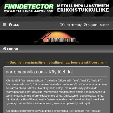
UKK
Rekisteröidy
Kirjaudu sisään
Etusivu
~ Suomen ensimmäinen virallinen aarteenetsintäfoorumi ~
aarremaanalla.com - Käyttöehdot
Käyttämällä "aarremaanalla.com" palvelua (jälkeenpäin "me", "meitä", "meidän",
"aarremaanalla.com", "https://aarremaanalla.com/foorumi"), sitoudut noudattamaan
seuraavia ehtoja. Mikäli et hyväksy näitä ehtoja, älä rekisteröidy ja/tai käytä
"aarremaanalla.com"-palvelua. Me voimme muuttaa näitä ehtoja koska tahansa ja
teemme parhaamme informoidaksemme sinua. On kuitenkin suositeltavaa lukea
nämä ehdot säännöllisesti, koska "aarremaanalla.com"-palvelun käyttö vaatii että
hyväksyt nämä ehdot siinä muodossa, kuin ne on päivitetty tai korjattu.
Keskustelufoorumimme käyttää phpBB-ohjelmistoa, (jälkeenpäin "he", "heidät",