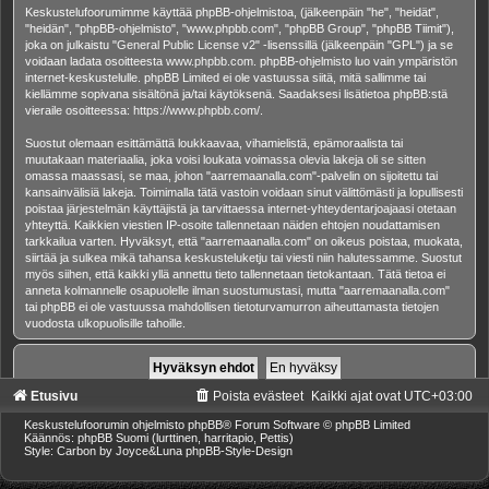
Keskustelufoorumimme käyttää phpBB-ohjelmistoa, (jälkeenpäin "he", "heidät",
"heidän", "phpBB-ohjelmisto", "www.phpbb.com", "phpBB Group", "phpBB Tiimit"),
joka on julkaistu "
General Public License v2
" -lisenssillä (jälkeenpäin "GPL") ja se
voidaan ladata osoitteesta
www.phpbb.com
. phpBB-ohjelmisto luo vain ympäristön
internet-keskustelulle. phpBB Limited ei ole vastuussa siitä, mitä sallimme tai
kiellämme sopivana sisältönä ja/tai käytöksenä. Saadaksesi lisätietoa phpBB:stä
vieraile osoitteessa:
https://www.phpbb.com/
.
Suostut olemaan esittämättä loukkaavaa, vihamielistä, epämoraalista tai
muutakaan materiaalia, joka voisi loukata voimassa olevia lakeja oli se sitten
omassa maassasi, se maa, johon "aarremaanalla.com"-palvelin on sijoitettu tai
kansainvälisiä lakeja. Toimimalla tätä vastoin voidaan sinut välittömästi ja lopullisesti
poistaa järjestelmän käyttäjistä ja tarvittaessa internet-yhteydentarjoajaasi otetaan
yhteyttä. Kaikkien viestien IP-osoite tallennetaan näiden ehtojen noudattamisen
tarkkailua varten. Hyväksyt, että "aarremaanalla.com" on oikeus poistaa, muokata,
siirtää ja sulkea mikä tahansa keskusteluketju tai viesti niin halutessamme. Suostut
myös siihen, että kaikki yllä annettu tieto tallennetaan tietokantaan. Tätä tietoa ei
anneta kolmannelle osapuolelle ilman suostumustasi, mutta "aarremaanalla.com"
tai phpBB ei ole vastuussa mahdollisen tietoturvamurron aiheuttamasta tietojen
vuodosta ulkopuolisille tahoille.
Etusivu
Poista evästeet
Kaikki ajat ovat
UTC+03:00
Keskustelufoorumin ohjelmisto
phpBB
® Forum Software © phpBB Limited
Käännös: phpBB Suomi (lurttinen, harritapio, Pettis)
Style: Carbon by Joyce&Luna
phpBB-Style-Design