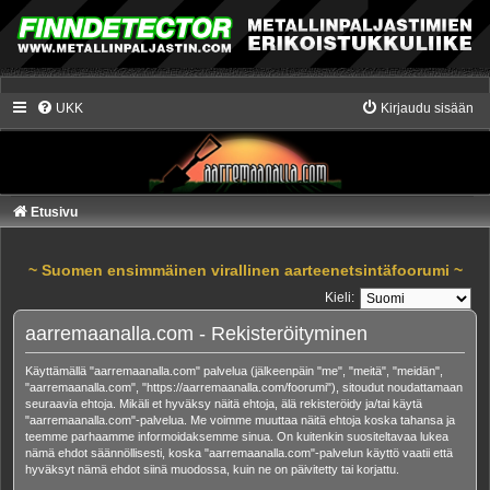
UKK
Kirjaudu sisään
Etusivu
~ Suomen ensimmäinen virallinen aarteenetsintäfoorumi ~
Kieli:
aarremaanalla.com - Rekisteröityminen
Käyttämällä "aarremaanalla.com" palvelua (jälkeenpäin "me", "meitä", "meidän",
"aarremaanalla.com", "https://aarremaanalla.com/foorumi"), sitoudut noudattamaan
seuraavia ehtoja. Mikäli et hyväksy näitä ehtoja, älä rekisteröidy ja/tai käytä
"aarremaanalla.com"-palvelua. Me voimme muuttaa näitä ehtoja koska tahansa ja
teemme parhaamme informoidaksemme sinua. On kuitenkin suositeltavaa lukea
nämä ehdot säännöllisesti, koska "aarremaanalla.com"-palvelun käyttö vaatii että
hyväksyt nämä ehdot siinä muodossa, kuin ne on päivitetty tai korjattu.