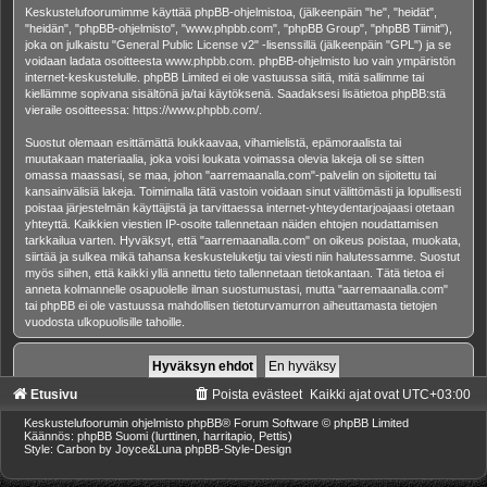
Keskustelufoorumimme käyttää phpBB-ohjelmistoa, (jälkeenpäin "he", "heidät",
"heidän", "phpBB-ohjelmisto", "www.phpbb.com", "phpBB Group", "phpBB Tiimit"),
joka on julkaistu "
General Public License v2
" -lisenssillä (jälkeenpäin "GPL") ja se
voidaan ladata osoitteesta
www.phpbb.com
. phpBB-ohjelmisto luo vain ympäristön
internet-keskustelulle. phpBB Limited ei ole vastuussa siitä, mitä sallimme tai
kiellämme sopivana sisältönä ja/tai käytöksenä. Saadaksesi lisätietoa phpBB:stä
vieraile osoitteessa:
https://www.phpbb.com/
.
Suostut olemaan esittämättä loukkaavaa, vihamielistä, epämoraalista tai
muutakaan materiaalia, joka voisi loukata voimassa olevia lakeja oli se sitten
omassa maassasi, se maa, johon "aarremaanalla.com"-palvelin on sijoitettu tai
kansainvälisiä lakeja. Toimimalla tätä vastoin voidaan sinut välittömästi ja lopullisesti
poistaa järjestelmän käyttäjistä ja tarvittaessa internet-yhteydentarjoajaasi otetaan
yhteyttä. Kaikkien viestien IP-osoite tallennetaan näiden ehtojen noudattamisen
tarkkailua varten. Hyväksyt, että "aarremaanalla.com" on oikeus poistaa, muokata,
siirtää ja sulkea mikä tahansa keskusteluketju tai viesti niin halutessamme. Suostut
myös siihen, että kaikki yllä annettu tieto tallennetaan tietokantaan. Tätä tietoa ei
anneta kolmannelle osapuolelle ilman suostumustasi, mutta "aarremaanalla.com"
tai phpBB ei ole vastuussa mahdollisen tietoturvamurron aiheuttamasta tietojen
vuodosta ulkopuolisille tahoille.
Etusivu
Poista evästeet
Kaikki ajat ovat
UTC+03:00
Keskustelufoorumin ohjelmisto
phpBB
® Forum Software © phpBB Limited
Käännös: phpBB Suomi (lurttinen, harritapio, Pettis)
Style: Carbon by Joyce&Luna
phpBB-Style-Design