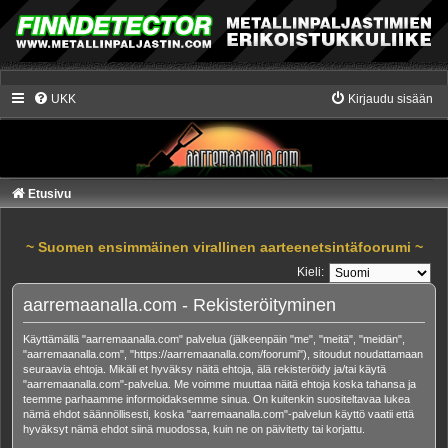
UKK
Kirjaudu sisään
Etusivu
~ Suomen ensimmäinen virallinen aarteenetsintäfoorumi ~
Kieli:
aarremaanalla.com - Rekisteröityminen
Käyttämällä "aarremaanalla.com" palvelua (jälkeenpäin "me", "meitä", "meidän",
"aarremaanalla.com", "https://aarremaanalla.com/foorumi"), sitoudut noudattamaan
seuraavia ehtoja. Mikäli et hyväksy näitä ehtoja, älä rekisteröidy ja/tai käytä
"aarremaanalla.com"-palvelua. Me voimme muuttaa näitä ehtoja koska tahansa ja
teemme parhaamme informoidaksemme sinua. On kuitenkin suositeltavaa lukea
nämä ehdot säännöllisesti, koska "aarremaanalla.com"-palvelun käyttö vaatii että
hyväksyt nämä ehdot siinä muodossa, kuin ne on päivitetty tai korjattu.