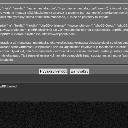
 "meitä", "meidän", "aarremaanalla.com", "https://aarremaanalla.com/foorumi"), sitoudut noud
a. Me voimme muuttaa näitä ehtoja koska tahansa ja teemme parhaamme informoidaksemme sin
atii että hyväksyt nämä ehdot siinä muodossa, kuin ne on päivitetty tai korjattu.
in "he", "heidät", "heidän", "phpBB-ohjelmisto", "www.phpbb.com", "phpBB Group", "phpBB Tii
sta
www.phpbb.com
. phpBB-ohjelmisto luo vain ympäristön internet-keskustelulle. phpBB Limite
phpBB:stä vieraile osoitteessa:
https://www.phpbb.com/
.
raalista tai muutakaan materiaalia, joka voisi loukata voimassa olevia lakeja oli se sitten 
 voidaan sinut välittömästi ja lopullisesti poistaa järjestelmän käyttäjistä ja tarvittaessa intern
 varten. Hyväksyt, että "aarremaanalla.com" on oikeus poistaa, muokata, siirtää ja sulkea mik
taan tietokantaan. Tätä tietoa ei anneta kolmannelle osapuolelle ilman suostumustasi, mutta "
e tahoille.
pBB Limited