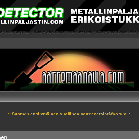
~ Suomen ensimmäinen virallinen aarteenetsintäfoorumi ~
nen