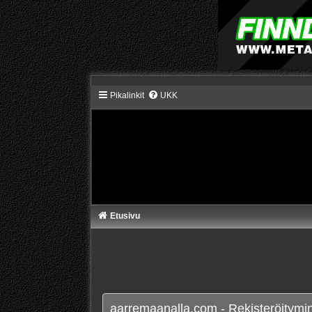
Pikalinkit
UKK
Etusivu
aarremaanalla.com - Rekisteröitymi