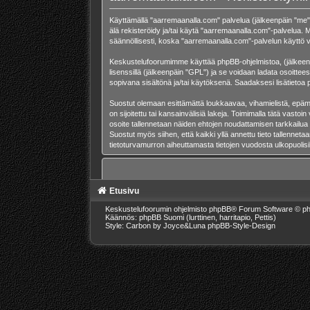
Käyttämällä "aarremaanalla.com" palvelua (jälkeenpäin "me",
älä rekisteröidy ja/tai käytä "aarremaanalla.com"-palvelu
säännöllisesti, koska "aarremaanalla.com"-palvelun käyttö va
Keskustelufoorumimme käyttää phpBB-ohjelmistoa, (jälkeenpä
lisenssillä (jälkeenpäin "GPL") ja se voidaan ladata osoittee
sopivana sisältönä ja/tai käytöksenä. Saadaksesi lisätietoa 
Suostut olemaan esittämättä loukkaavaa, vihamielistä, epämo
on sijoitettu tai kansainvälisiä lakeja. Toimimalla tätä vastoin
osoite tallennetaan näiden ehtojen noudattamisen tarkkailua
Suostut myös siihen, että kaikki yllä annettu tieto tallenne
tietoturvamurron aiheuttamasta tietojen vuodosta ulkopuolisill
Etusivu
Keskustelufoorumin ohjelmisto
phpBB
® Forum Software © ph
Käännös: phpBB Suomi (lurttinen, harritapio, Pettis)
Style: Carbon by Joyce&Luna
phpBB-Style-Design