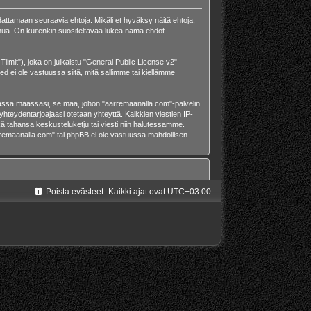
attamaan seuraavia ehtoja. Mikäli et hyväksy näitä ehtoja,
ua. On kuitenkin suositeltavaa lukea nämä ehdot
mit"), joka on julkaistu "
General Public License v2
" -
d ei ole vastuussa siitä, mitä sallimme tai kiellämme
omassa maassasi, se maa, johon "aarremaanalla.com"-palvelin
et-yhteydentarjoajaasi otetaan yhteyttä. Kaikkien viestien IP-
ä tahansa keskusteluketju tai viesti niin halutessamme.
aarremaanalla.com" tai phpBB ei ole vastuussa mahdollisen
Poista evästeet
Kaikki ajat ovat
UTC+03:00