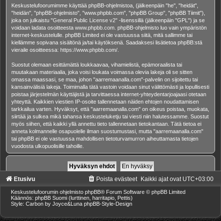
Keskustelufoorumimme käyttää phpBB-ohjelmistoa, (jälkeenpäin "he", "heidät",
"heidän", "phpBB-ohjelmisto", "www.phpbb.com", "phpBB Group", "phpBB Tiimit"),
joka on julkaistu "
General Public License v2
" -lisenssillä (jälkeenpäin "GPL") ja se
voidaan ladata osoitteesta
www.phpbb.com
. phpBB-ohjelmisto luo vain ympäristön
internet-keskustelulle. phpBB Limited ei ole vastuussa siitä, mitä sallimme tai
kiellämme sopivana sisältönä ja/tai käytöksenä. Saadaksesi lisätietoa phpBB:stä
vieraile osoitteessa:
https://www.phpbb.com/
.
Suostut olemaan esittämättä loukkaavaa, vihamielistä, epämoraalista tai
muutakaan materiaalia, joka voisi loukata voimassa olevia lakeja oli se sitten
omassa maassasi, se maa, johon "aarremaanalla.com"-palvelin on sijoitettu tai
kansainvälisiä lakeja. Toimimalla tätä vastoin voidaan sinut välittömästi ja lopullisesti
poistaa järjestelmän käyttäjistä ja tarvittaessa internet-yhteydentarjoajaasi otetaan
yhteyttä. Kaikkien viestien IP-osoite tallennetaan näiden ehtojen noudattamisen
tarkkailua varten. Hyväksyt, että "aarremaanalla.com" on oikeus poistaa, muokata,
siirtää ja sulkea mikä tahansa keskusteluketju tai viesti niin halutessamme. Suostut
myös siihen, että kaikki yllä annettu tieto tallennetaan tietokantaan. Tätä tietoa ei
anneta kolmannelle osapuolelle ilman suostumustasi, mutta "aarremaanalla.com"
tai phpBB ei ole vastuussa mahdollisen tietoturvamurron aiheuttamasta tietojen
vuodosta ulkopuolisille tahoille.
Etusivu
Poista evästeet
Kaikki ajat ovat
UTC+03:00
Keskustelufoorumin ohjelmisto
phpBB
® Forum Software © phpBB Limited
Käännös: phpBB Suomi (lurttinen, harritapio, Pettis)
Style: Carbon by Joyce&Luna
phpBB-Style-Design