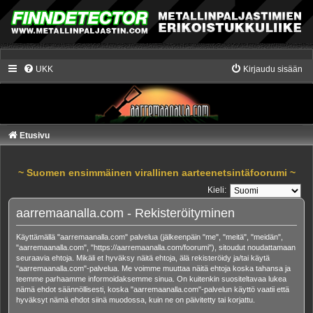
UKK
Kirjaudu sisään
Etusivu
~ Suomen ensimmäinen virallinen aarteenetsintäfoorumi ~
Kieli:
aarremaanalla.com - Rekisteröityminen
Käyttämällä "aarremaanalla.com" palvelua (jälkeenpäin "me", "meitä", "meidän",
"aarremaanalla.com", "https://aarremaanalla.com/foorumi"), sitoudut noudattamaan
seuraavia ehtoja. Mikäli et hyväksy näitä ehtoja, älä rekisteröidy ja/tai käytä
"aarremaanalla.com"-palvelua. Me voimme muuttaa näitä ehtoja koska tahansa ja
teemme parhaamme informoidaksemme sinua. On kuitenkin suositeltavaa lukea
nämä ehdot säännöllisesti, koska "aarremaanalla.com"-palvelun käyttö vaatii että
hyväksyt nämä ehdot siinä muodossa, kuin ne on päivitetty tai korjattu.