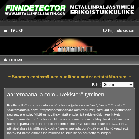
UKK
Kirjaudu sisään
Etusivu
~ Suomen ensimmäinen virallinen aarteenetsintäfoorumi ~
Kieli:
aarremaanalla.com - Rekisteröityminen
Käyttämällä "aarremaanalla.com" palvelua (jälkeenpäin "me", "meitä", "meidän",
"aarremaanalla.com", "https://aarremaanalla.com/foorumi"), sitoudut noudattamaan
seuraavia ehtoja. Mikäli et hyväksy näitä ehtoja, älä rekisteröidy ja/tai käytä
"aarremaanalla.com"-palvelua. Me voimme muuttaa näitä ehtoja koska tahansa ja
teemme parhaamme informoidaksemme sinua. On kuitenkin suositeltavaa lukea
nämä ehdot säännöllisesti, koska "aarremaanalla.com"-palvelun käyttö vaatii että
hyväksyt nämä ehdot siinä muodossa, kuin ne on päivitetty tai korjattu.