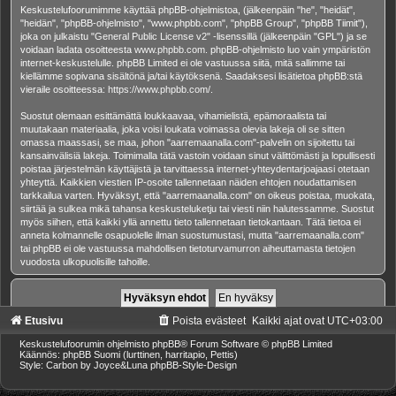
Keskustelufoorumimme käyttää phpBB-ohjelmistoa, (jälkeenpäin "he", "heidät",
"heidän", "phpBB-ohjelmisto", "www.phpbb.com", "phpBB Group", "phpBB Tiimit"),
joka on julkaistu "
General Public License v2
" -lisenssillä (jälkeenpäin "GPL") ja se
voidaan ladata osoitteesta
www.phpbb.com
. phpBB-ohjelmisto luo vain ympäristön
internet-keskustelulle. phpBB Limited ei ole vastuussa siitä, mitä sallimme tai
kiellämme sopivana sisältönä ja/tai käytöksenä. Saadaksesi lisätietoa phpBB:stä
vieraile osoitteessa:
https://www.phpbb.com/
.
Suostut olemaan esittämättä loukkaavaa, vihamielistä, epämoraalista tai
muutakaan materiaalia, joka voisi loukata voimassa olevia lakeja oli se sitten
omassa maassasi, se maa, johon "aarremaanalla.com"-palvelin on sijoitettu tai
kansainvälisiä lakeja. Toimimalla tätä vastoin voidaan sinut välittömästi ja lopullisesti
poistaa järjestelmän käyttäjistä ja tarvittaessa internet-yhteydentarjoajaasi otetaan
yhteyttä. Kaikkien viestien IP-osoite tallennetaan näiden ehtojen noudattamisen
tarkkailua varten. Hyväksyt, että "aarremaanalla.com" on oikeus poistaa, muokata,
siirtää ja sulkea mikä tahansa keskusteluketju tai viesti niin halutessamme. Suostut
myös siihen, että kaikki yllä annettu tieto tallennetaan tietokantaan. Tätä tietoa ei
anneta kolmannelle osapuolelle ilman suostumustasi, mutta "aarremaanalla.com"
tai phpBB ei ole vastuussa mahdollisen tietoturvamurron aiheuttamasta tietojen
vuodosta ulkopuolisille tahoille.
Etusivu
Poista evästeet
Kaikki ajat ovat
UTC+03:00
Keskustelufoorumin ohjelmisto
phpBB
® Forum Software © phpBB Limited
Käännös: phpBB Suomi (lurttinen, harritapio, Pettis)
Style: Carbon by Joyce&Luna
phpBB-Style-Design