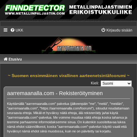
UKK
Kirjaudu sisään
Etusivu
~ Suomen ensimmäinen virallinen aarteenetsintäfoorumi ~
Kieli:
aarremaanalla.com - Rekisteröityminen
Käyttämällä "aarremaanalla.com" palvelua (jälkeenpäin "me", "meitä", "meidän",
"aarremaanalla.com", "https://aarremaanalla.com/foorumi"), sitoudut noudattamaan
seuraavia ehtoja. Mikäli et hyväksy näitä ehtoja, älä rekisteröidy ja/tai käytä
"aarremaanalla.com"-palvelua. Me voimme muuttaa näitä ehtoja koska tahansa ja
teemme parhaamme informoidaksemme sinua. On kuitenkin suositeltavaa lukea
nämä ehdot säännöllisesti, koska "aarremaanalla.com"-palvelun käyttö vaatii että
hyväksyt nämä ehdot siinä muodossa, kuin ne on päivitetty tai korjattu.