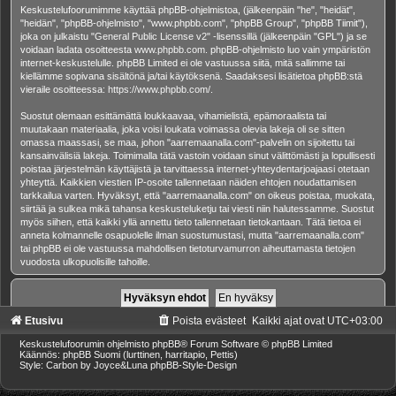
Keskustelufoorumimme käyttää phpBB-ohjelmistoa, (jälkeenpäin "he", "heidät",
"heidän", "phpBB-ohjelmisto", "www.phpbb.com", "phpBB Group", "phpBB Tiimit"),
joka on julkaistu "
General Public License v2
" -lisenssillä (jälkeenpäin "GPL") ja se
voidaan ladata osoitteesta
www.phpbb.com
. phpBB-ohjelmisto luo vain ympäristön
internet-keskustelulle. phpBB Limited ei ole vastuussa siitä, mitä sallimme tai
kiellämme sopivana sisältönä ja/tai käytöksenä. Saadaksesi lisätietoa phpBB:stä
vieraile osoitteessa:
https://www.phpbb.com/
.
Suostut olemaan esittämättä loukkaavaa, vihamielistä, epämoraalista tai
muutakaan materiaalia, joka voisi loukata voimassa olevia lakeja oli se sitten
omassa maassasi, se maa, johon "aarremaanalla.com"-palvelin on sijoitettu tai
kansainvälisiä lakeja. Toimimalla tätä vastoin voidaan sinut välittömästi ja lopullisesti
poistaa järjestelmän käyttäjistä ja tarvittaessa internet-yhteydentarjoajaasi otetaan
yhteyttä. Kaikkien viestien IP-osoite tallennetaan näiden ehtojen noudattamisen
tarkkailua varten. Hyväksyt, että "aarremaanalla.com" on oikeus poistaa, muokata,
siirtää ja sulkea mikä tahansa keskusteluketju tai viesti niin halutessamme. Suostut
myös siihen, että kaikki yllä annettu tieto tallennetaan tietokantaan. Tätä tietoa ei
anneta kolmannelle osapuolelle ilman suostumustasi, mutta "aarremaanalla.com"
tai phpBB ei ole vastuussa mahdollisen tietoturvamurron aiheuttamasta tietojen
vuodosta ulkopuolisille tahoille.
Etusivu
Poista evästeet
Kaikki ajat ovat
UTC+03:00
Keskustelufoorumin ohjelmisto
phpBB
® Forum Software © phpBB Limited
Käännös: phpBB Suomi (lurttinen, harritapio, Pettis)
Style: Carbon by Joyce&Luna
phpBB-Style-Design