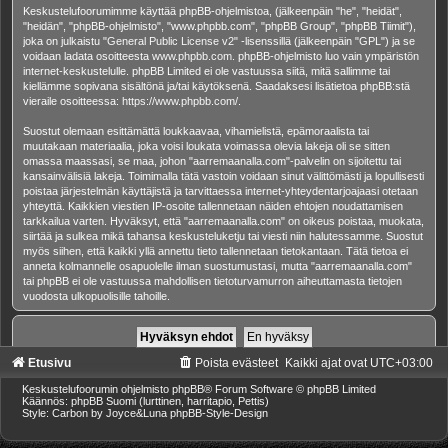
Keskustelufoorumimme käyttää phpBB-ohjelmistoa, (jälkeenpäin "he", "heidät",
"heidän", "phpBB-ohjelmisto", "www.phpbb.com", "phpBB Group", "phpBB Tiimit"),
joka on julkaistu "
General Public License v2
" -lisenssillä (jälkeenpäin "GPL") ja se
voidaan ladata osoitteesta
www.phpbb.com
. phpBB-ohjelmisto luo vain ympäristön
internet-keskustelulle. phpBB Limited ei ole vastuussa siitä, mitä sallimme tai
kiellämme sopivana sisältönä ja/tai käytöksenä. Saadaksesi lisätietoa phpBB:stä
vieraile osoitteessa:
https://www.phpbb.com/
.
Suostut olemaan esittämättä loukkaavaa, vihamielistä, epämoraalista tai
muutakaan materiaalia, joka voisi loukata voimassa olevia lakeja oli se sitten
omassa maassasi, se maa, johon "aarremaanalla.com"-palvelin on sijoitettu tai
kansainvälisiä lakeja. Toimimalla tätä vastoin voidaan sinut välittömästi ja lopullisesti
poistaa järjestelmän käyttäjistä ja tarvittaessa internet-yhteydentarjoajaasi otetaan
yhteyttä. Kaikkien viestien IP-osoite tallennetaan näiden ehtojen noudattamisen
tarkkailua varten. Hyväksyt, että "aarremaanalla.com" on oikeus poistaa, muokata,
siirtää ja sulkea mikä tahansa keskusteluketju tai viesti niin halutessamme. Suostut
myös siihen, että kaikki yllä annettu tieto tallennetaan tietokantaan. Tätä tietoa ei
anneta kolmannelle osapuolelle ilman suostumustasi, mutta "aarremaanalla.com"
tai phpBB ei ole vastuussa mahdollisen tietoturvamurron aiheuttamasta tietojen
vuodosta ulkopuolisille tahoille.
Etusivu
Poista evästeet
Kaikki ajat ovat
UTC+03:00
Keskustelufoorumin ohjelmisto
phpBB
® Forum Software © phpBB Limited
Käännös: phpBB Suomi (lurttinen, harritapio, Pettis)
Style: Carbon by Joyce&Luna
phpBB-Style-Design