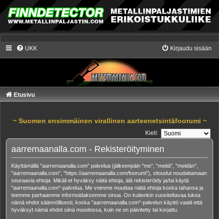
UKK
Kirjaudu sisään
Etusivu
~ Suomen ensimmäinen virallinen aarteenetsintäfoorumi ~
Kieli:
aarremaanalla.com - Rekisteröityminen
Käyttämällä "aarremaanalla.com" palvelua (jälkeenpäin "me", "meitä", "meidän",
"aarremaanalla.com", "https://aarremaanalla.com/foorumi"), sitoudut noudattamaan
seuraavia ehtoja. Mikäli et hyväksy näitä ehtoja, älä rekisteröidy ja/tai käytä
"aarremaanalla.com"-palvelua. Me voimme muuttaa näitä ehtoja koska tahansa ja
teemme parhaamme informoidaksemme sinua. On kuitenkin suositeltavaa lukea
nämä ehdot säännöllisesti, koska "aarremaanalla.com"-palvelun käyttö vaatii että
hyväksyt nämä ehdot siinä muodossa, kuin ne on päivitetty tai korjattu.