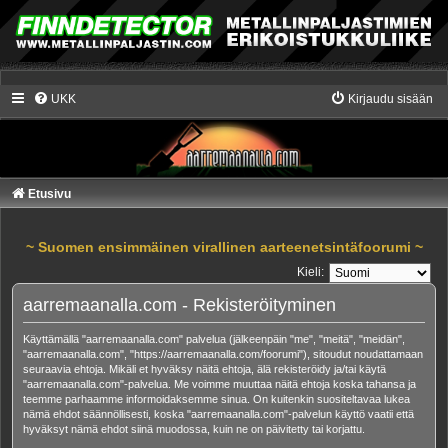
UKK
Kirjaudu sisään
Etusivu
~ Suomen ensimmäinen virallinen aarteenetsintäfoorumi ~
Kieli:
aarremaanalla.com - Rekisteröityminen
Käyttämällä "aarremaanalla.com" palvelua (jälkeenpäin "me", "meitä", "meidän",
"aarremaanalla.com", "https://aarremaanalla.com/foorumi"), sitoudut noudattamaan
seuraavia ehtoja. Mikäli et hyväksy näitä ehtoja, älä rekisteröidy ja/tai käytä
"aarremaanalla.com"-palvelua. Me voimme muuttaa näitä ehtoja koska tahansa ja
teemme parhaamme informoidaksemme sinua. On kuitenkin suositeltavaa lukea
nämä ehdot säännöllisesti, koska "aarremaanalla.com"-palvelun käyttö vaatii että
hyväksyt nämä ehdot siinä muodossa, kuin ne on päivitetty tai korjattu.