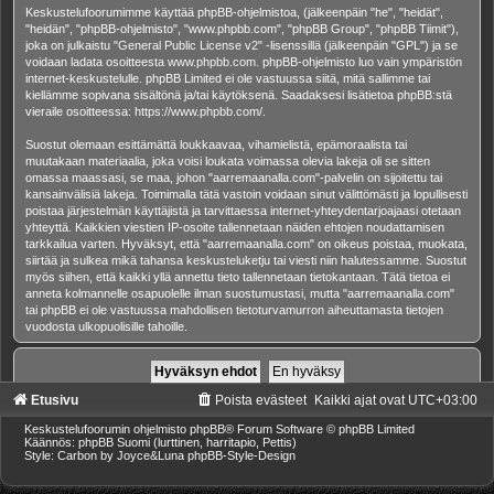
Keskustelufoorumimme käyttää phpBB-ohjelmistoa, (jälkeenpäin "he", "heidät",
"heidän", "phpBB-ohjelmisto", "www.phpbb.com", "phpBB Group", "phpBB Tiimit"),
joka on julkaistu "
General Public License v2
" -lisenssillä (jälkeenpäin "GPL") ja se
voidaan ladata osoitteesta
www.phpbb.com
. phpBB-ohjelmisto luo vain ympäristön
internet-keskustelulle. phpBB Limited ei ole vastuussa siitä, mitä sallimme tai
kiellämme sopivana sisältönä ja/tai käytöksenä. Saadaksesi lisätietoa phpBB:stä
vieraile osoitteessa:
https://www.phpbb.com/
.
Suostut olemaan esittämättä loukkaavaa, vihamielistä, epämoraalista tai
muutakaan materiaalia, joka voisi loukata voimassa olevia lakeja oli se sitten
omassa maassasi, se maa, johon "aarremaanalla.com"-palvelin on sijoitettu tai
kansainvälisiä lakeja. Toimimalla tätä vastoin voidaan sinut välittömästi ja lopullisesti
poistaa järjestelmän käyttäjistä ja tarvittaessa internet-yhteydentarjoajaasi otetaan
yhteyttä. Kaikkien viestien IP-osoite tallennetaan näiden ehtojen noudattamisen
tarkkailua varten. Hyväksyt, että "aarremaanalla.com" on oikeus poistaa, muokata,
siirtää ja sulkea mikä tahansa keskusteluketju tai viesti niin halutessamme. Suostut
myös siihen, että kaikki yllä annettu tieto tallennetaan tietokantaan. Tätä tietoa ei
anneta kolmannelle osapuolelle ilman suostumustasi, mutta "aarremaanalla.com"
tai phpBB ei ole vastuussa mahdollisen tietoturvamurron aiheuttamasta tietojen
vuodosta ulkopuolisille tahoille.
Etusivu
Poista evästeet
Kaikki ajat ovat
UTC+03:00
Keskustelufoorumin ohjelmisto
phpBB
® Forum Software © phpBB Limited
Käännös: phpBB Suomi (lurttinen, harritapio, Pettis)
Style: Carbon by Joyce&Luna
phpBB-Style-Design