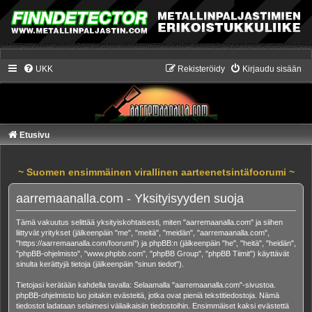
UKK
Rekisteröidy
Kirjaudu sisään
Etusivu
~ Suomen ensimmäinen virallinen aarteenetsintäfoorumi ~
aarremaanalla.com - Yksityisyyden suoja
Tämä vakuutus selittää yksityiskohtaisesti, miten "aarremaanalla.com" ja siihen
liittyvät yritykset (jälkeenpäin "me", "meitä", "meidän", "aarremaanalla.com",
"https://aarremaanalla.com/foorumi") ja phpBB:n (jälkeenpäin "he", "heitä", "heidän",
"phpBB-ohjelmisto", "www.phpbb.com", "phpBB Group", "phpBB Tiimit") käyttävät
sinulta kerättyjä tietoja (jälkeenpäin "sinun tiedot").
Tietojasi kerätään kahdella tavalla: Selaamalla "aarremaanalla.com"-sivustoa.
phpBB-ohjelmisto luo joitakin evästeitä, jotka ovat pieniä tekstitiedostoja. Nämä
tiedostot ladataan selaimesi väliaikaisiin tiedostoihin. Ensimmäiset kaksi evästettä