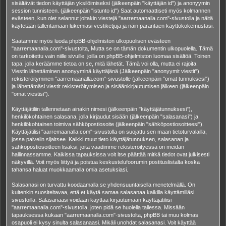
sisältävät tiedon käyttäjän yksilöimiseksi (jälkeenpäin "käyttäjän id") ja anonyymin
session tunnisteen. (jälkeenpäin "istunto id") Saat automaattiseti myös kolmannen
evästeen, kun olet selannut joitakin viestejä "aarremaanalla.com"-sivustolla ja näitä
käytetään tallentamaan lukemiasi vestiketjuja ja näin parantaen käyttökokemustasi.
Saatamme myös luoda phpBB-ohjelmiston ulkopuolisen evästeen
"aarremaanalla.com"-sivustolta, Mutta se on tämän dokumentin ulkopuolella. Tämä
on tarkoitettu vain niille sivuille, joilla on phpBB-ohjelmiston luomaa sisältöä. Toinen
tapa, jolla keräämme tietoa on se, mitä lähetät. Tämä voi olla, mutta ei rajoita:
Viestin lähettäminen anonyyminä käyttäjänä (Jälkeenpäin "anonyymit viestit"),
rekisteröityminen "aarremaanalla.com"-sivustolle (jälkeenpäin "omat tunnuksesi")
ja lähettämäsi viestit rekisteröitymisen ja sisäänkirjautumisen jälkeen (jälkeenpäin
"omat viestisi").
Käyttäjätiliin tallennetaan ainakin nimesi (jälkeenpäin "käyttäjätunnuksesi"),
henkilökohtainen salasana, jolla kirjaudut sisään (jälkeenpäin "salasanasi") ja
henkilökohtainen toimiva sähköpostiosoite (jälkeenpäin "sähköpostiosoitteesi").
Käyttäjätilisi "aarremaanalla.com"-sivustolla on suojattu sen maan tietoturvalailla,
jossa palvelin sijaitsee. Kaikki muut tieto käyttäjätunnuksen, salasanan ja
sähköpostiosoitteen lisäksi, joita vaadimme rekisteröityessä on meidän
hallinnassamme. Kaikissa tapauksissa voit itse päättää mitkä tiedot ovat julkisesti
näkyvillä. Voit myös liittyä ja poistua keskustelufoorumin postituslistalta koska
tahansa haluat muokkaamalla omia asetuksiasi.
Salasanasi on turvattu koodaamalla se yhdensuuntaisella menetelmällä. On
kuitenkin suositeltavaa, että et käytä samaa salasanaa kaikilla käyttämilläsi
sivustoilla. Salasanaasi voidaan käyttää kirjautumaan käyttäjätiliisi
"aarremaanalla.com"-sivustolla, joten pidä se huolella tallessa. Missään
tapauksessa kukaan "aarremaanalla.com"-sivustolta, phpBB tai muu kolmas
osapuoli ei kysy sinulta salasanaasi. Mikäli unohdat salasanasi. Voit käyttää