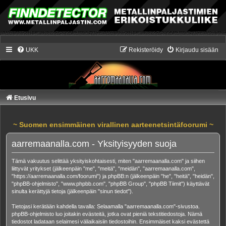
UKK
Rekisteröidy
Kirjaudu sisään
Etusivu
~ Suomen ensimmäinen virallinen aarteenetsintäfoorumi ~
aarremaanalla.com - Yksityisyyden suoja
Tämä vakuutus selittää yksityiskohtaisesti, miten "aarremaanalla.com" ja siihen
liittyvät yritykset (jälkeenpäin "me", "meitä", "meidän", "aarremaanalla.com",
"https://aarremaanalla.com/foorumi") ja phpBB:n (jälkeenpäin "he", "heitä", "heidän",
"phpBB-ohjelmisto", "www.phpbb.com", "phpBB Group", "phpBB Tiimit") käyttävät
sinulta kerättyjä tietoja (jälkeenpäin "sinun tiedot").
Tietojasi kerätään kahdella tavalla: Selaamalla "aarremaanalla.com"-sivustoa.
phpBB-ohjelmisto luo joitakin evästeitä, jotka ovat pieniä tekstitiedostoja. Nämä
tiedostot ladataan selaimesi väliaikaisiin tiedostoihin. Ensimmäiset kaksi evästettä