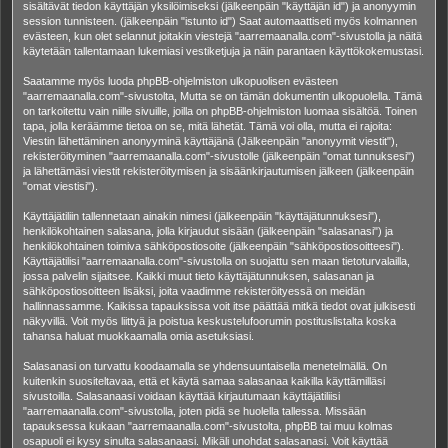
sisältävät tiedon käyttäjän yksilöimiseksi (jälkeenpäin "käyttäjän id") ja anonyymin
session tunnisteen. (jälkeenpäin "istunto id") Saat automaattiseti myös kolmannen
evästeen, kun olet selannut joitakin viestejä "aarremaanalla.com"-sivustolla ja näitä
käytetään tallentamaan lukemiasi vestiketjuja ja näin parantaen käyttökokemustasi.
Saatamme myös luoda phpBB-ohjelmiston ulkopuolisen evästeen
"aarremaanalla.com"-sivustolta, Mutta se on tämän dokumentin ulkopuolella. Tämä
on tarkoitettu vain niille sivuille, joilla on phpBB-ohjelmiston luomaa sisältöä. Toinen
tapa, jolla keräämme tietoa on se, mitä lähetät. Tämä voi olla, mutta ei rajoita:
Viestin lähettäminen anonyyminä käyttäjänä (Jälkeenpäin "anonyymit viestit"),
rekisteröityminen "aarremaanalla.com"-sivustolle (jälkeenpäin "omat tunnuksesi")
ja lähettämäsi viestit rekisteröitymisen ja sisäänkirjautumisen jälkeen (jälkeenpäin
"omat viestisi").
Käyttäjätiliin tallennetaan ainakin nimesi (jälkeenpäin "käyttäjätunnuksesi"),
henkilökohtainen salasana, jolla kirjaudut sisään (jälkeenpäin "salasanasi") ja
henkilökohtainen toimiva sähköpostiosoite (jälkeenpäin "sähköpostiosoitteesi").
Käyttäjätilisi "aarremaanalla.com"-sivustolla on suojattu sen maan tietoturvalailla,
jossa palvelin sijaitsee. Kaikki muut tieto käyttäjätunnuksen, salasanan ja
sähköpostiosoitteen lisäksi, joita vaadimme rekisteröityessä on meidän
hallinnassamme. Kaikissa tapauksissa voit itse päättää mitkä tiedot ovat julkisesti
näkyvillä. Voit myös liittyä ja poistua keskustelufoorumin postituslistalta koska
tahansa haluat muokkaamalla omia asetuksiasi.
Salasanasi on turvattu koodaamalla se yhdensuuntaisella menetelmällä. On
kuitenkin suositeltavaa, että et käytä samaa salasanaa kaikilla käyttämilläsi
sivustoilla. Salasanaasi voidaan käyttää kirjautumaan käyttäjätiliisi
"aarremaanalla.com"-sivustolla, joten pidä se huolella tallessa. Missään
tapauksessa kukaan "aarremaanalla.com"-sivustolta, phpBB tai muu kolmas
osapuoli ei kysy sinulta salasanaasi. Mikäli unohdat salasanasi. Voit käyttää