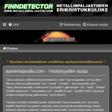
UKK
Rekisteröidy
Kirjaudu sisään
Etusivu
~ Suomen ensimmäinen virallinen aarteenetsintäfoorumi ~
aarremaanalla.com - Yksityisyyden suoja
Tämä vakuutus selittää yksityiskohtaisesti, miten "aarremaanalla.com" ja siihen
liittyvät yritykset (jälkeenpäin "me", "meitä", "meidän", "aarremaanalla.com",
"https://aarremaanalla.com/foorumi") ja phpBB:n (jälkeenpäin "he", "heitä", "heidän",
"phpBB-ohjelmisto", "www.phpbb.com", "phpBB Group", "phpBB Tiimit") käyttävät
sinulta kerättyjä tietoja (jälkeenpäin "sinun tiedot").
Tietojasi kerätään kahdella tavalla: Selaamalla "aarremaanalla.com"-sivustoa.
phpBB-ohjelmisto luo joitakin evästeitä, jotka ovat pieniä tekstitiedostoja. Nämä
tiedostot ladataan selaimesi väliaikaisiin tiedostoihin. Ensimmäiset kaksi evästettä