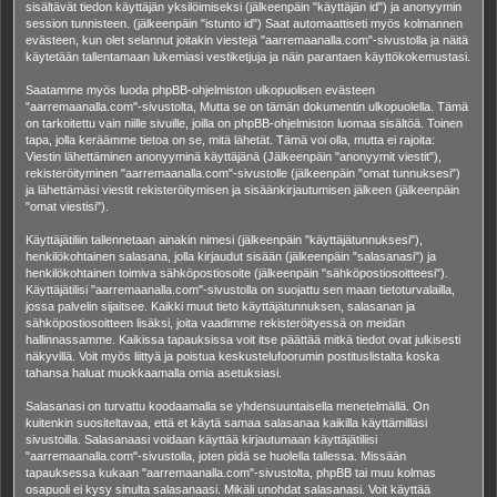
sisältävät tiedon käyttäjän yksilöimiseksi (jälkeenpäin "käyttäjän id") ja anonyymin
session tunnisteen. (jälkeenpäin "istunto id") Saat automaattiseti myös kolmannen
evästeen, kun olet selannut joitakin viestejä "aarremaanalla.com"-sivustolla ja näitä
käytetään tallentamaan lukemiasi vestiketjuja ja näin parantaen käyttökokemustasi.
Saatamme myös luoda phpBB-ohjelmiston ulkopuolisen evästeen
"aarremaanalla.com"-sivustolta, Mutta se on tämän dokumentin ulkopuolella. Tämä
on tarkoitettu vain niille sivuille, joilla on phpBB-ohjelmiston luomaa sisältöä. Toinen
tapa, jolla keräämme tietoa on se, mitä lähetät. Tämä voi olla, mutta ei rajoita:
Viestin lähettäminen anonyyminä käyttäjänä (Jälkeenpäin "anonyymit viestit"),
rekisteröityminen "aarremaanalla.com"-sivustolle (jälkeenpäin "omat tunnuksesi")
ja lähettämäsi viestit rekisteröitymisen ja sisäänkirjautumisen jälkeen (jälkeenpäin
"omat viestisi").
Käyttäjätiliin tallennetaan ainakin nimesi (jälkeenpäin "käyttäjätunnuksesi"),
henkilökohtainen salasana, jolla kirjaudut sisään (jälkeenpäin "salasanasi") ja
henkilökohtainen toimiva sähköpostiosoite (jälkeenpäin "sähköpostiosoitteesi").
Käyttäjätilisi "aarremaanalla.com"-sivustolla on suojattu sen maan tietoturvalailla,
jossa palvelin sijaitsee. Kaikki muut tieto käyttäjätunnuksen, salasanan ja
sähköpostiosoitteen lisäksi, joita vaadimme rekisteröityessä on meidän
hallinnassamme. Kaikissa tapauksissa voit itse päättää mitkä tiedot ovat julkisesti
näkyvillä. Voit myös liittyä ja poistua keskustelufoorumin postituslistalta koska
tahansa haluat muokkaamalla omia asetuksiasi.
Salasanasi on turvattu koodaamalla se yhdensuuntaisella menetelmällä. On
kuitenkin suositeltavaa, että et käytä samaa salasanaa kaikilla käyttämilläsi
sivustoilla. Salasanaasi voidaan käyttää kirjautumaan käyttäjätiliisi
"aarremaanalla.com"-sivustolla, joten pidä se huolella tallessa. Missään
tapauksessa kukaan "aarremaanalla.com"-sivustolta, phpBB tai muu kolmas
osapuoli ei kysy sinulta salasanaasi. Mikäli unohdat salasanasi. Voit käyttää