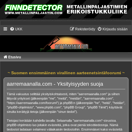
UKK
Rekisteröidy
Kirjaudu sisään
Etusivu
~ Suomen ensimmäinen virallinen aarteenetsintäfoorumi ~
aarremaanalla.com - Yksityisyyden suoja
Tämä vakuutus selittää yksityiskohtaisesti, miten "aarremaanalla.com" ja siihen
liittyvät yritykset (jälkeenpäin "me", "meitä", "meidän", "aarremaanalla.com",
"https://aarremaanalla.com/foorumi") ja phpBB:n (jälkeenpäin "he", "heitä", "heidän",
"phpBB-ohjelmisto", "www.phpbb.com", "phpBB Group", "phpBB Tiimit") käyttävät
sinulta kerättyjä tietoja (jälkeenpäin "sinun tiedot").
Tietojasi kerätään kahdella tavalla: Selaamalla "aarremaanalla.com"-sivustoa.
phpBB-ohjelmisto luo joitakin evästeitä, jotka ovat pieniä tekstitiedostoja. Nämä
tiedostot ladataan selaimesi väliaikaisiin tiedostoihin. Ensimmäiset kaksi evästettä