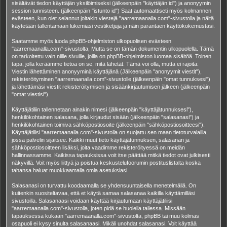
sisältävät tiedon käyttäjän yksilöimiseksi (jälkeenpäin "käyttäjän id") ja anonyymin
session tunnisteen. (jälkeenpäin "istunto id") Saat automaattiseti myös kolmannen
evästeen, kun olet selannut joitakin viestejä "aarremaanalla.com"-sivustolla ja näitä
käytetään tallentamaan lukemiasi vestiketjuja ja näin parantaen käyttökokemustasi.
Saatamme myös luoda phpBB-ohjelmiston ulkopuolisen evästeen
"aarremaanalla.com"-sivustolta, Mutta se on tämän dokumentin ulkopuolella. Tämä
on tarkoitettu vain niille sivuille, joilla on phpBB-ohjelmiston luomaa sisältöä. Toinen
tapa, jolla keräämme tietoa on se, mitä lähetät. Tämä voi olla, mutta ei rajoita:
Viestin lähettäminen anonyyminä käyttäjänä (Jälkeenpäin "anonyymit viestit"),
rekisteröityminen "aarremaanalla.com"-sivustolle (jälkeenpäin "omat tunnuksesi")
ja lähettämäsi viestit rekisteröitymisen ja sisäänkirjautumisen jälkeen (jälkeenpäin
"omat viestisi").
Käyttäjätiliin tallennetaan ainakin nimesi (jälkeenpäin "käyttäjätunnuksesi"),
henkilökohtainen salasana, jolla kirjaudut sisään (jälkeenpäin "salasanasi") ja
henkilökohtainen toimiva sähköpostiosoite (jälkeenpäin "sähköpostiosoitteesi").
Käyttäjätilisi "aarremaanalla.com"-sivustolla on suojattu sen maan tietoturvalailla,
jossa palvelin sijaitsee. Kaikki muut tieto käyttäjätunnuksen, salasanan ja
sähköpostiosoitteen lisäksi, joita vaadimme rekisteröityessä on meidän
hallinnassamme. Kaikissa tapauksissa voit itse päättää mitkä tiedot ovat julkisesti
näkyvillä. Voit myös liittyä ja poistua keskustelufoorumin postituslistalta koska
tahansa haluat muokkaamalla omia asetuksiasi.
Salasanasi on turvattu koodaamalla se yhdensuuntaisella menetelmällä. On
kuitenkin suositeltavaa, että et käytä samaa salasanaa kaikilla käyttämilläsi
sivustoilla. Salasanaasi voidaan käyttää kirjautumaan käyttäjätiliisi
"aarremaanalla.com"-sivustolla, joten pidä se huolella tallessa. Missään
tapauksessa kukaan "aarremaanalla.com"-sivustolta, phpBB tai muu kolmas
osapuoli ei kysy sinulta salasanaasi. Mikäli unohdat salasanasi. Voit käyttää